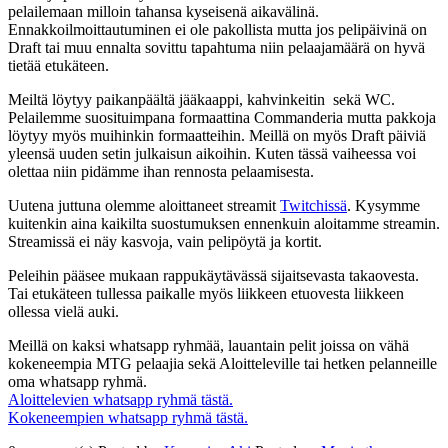
pelailemaan milloin tahansa kyseisenä aikavälinä.
Ennakkoilmoittautuminen ei ole pakollista mutta jos pelipäivinä on
Draft tai muu ennalta sovittu tapahtuma niin pelaajamäärä on hyvä
tietää etukäteen.
Meiltä löytyy paikanpäältä jääkaappi, kahvinkeitin sekä WC.
Pelailemme suosituimpana formaattina Commanderia mutta pakkoja
löytyy myös muihinkin formaatteihin. Meillä on myös Draft päiviä
yleensä uuden setin julkaisun aikoihin. Kuten tässä vaiheessa voi
olettaa niin pidämme ihan rennosta pelaamisesta.
Uutena juttuna olemme aloittaneet streamit
Twitchissä
. Kysymme
kuitenkin aina kaikilta suostumuksen ennenkuin aloitamme streamin.
Streamissä ei näy kasvoja, vain pelipöytä ja kortit.
Peleihin pääsee mukaan rappukäytävässä sijaitsevasta takaovesta.
Tai etukäteen tullessa paikalle myös liikkeen etuovesta liikkeen
ollessa vielä auki.
Meillä on kaksi whatsapp ryhmää, lauantain pelit joissa on vähä
kokeneempia MTG pelaajia sekä Aloitteleville tai hetken pelanneille
oma whatsapp ryhmä.
Aloittelevien whatsapp ryhmä tästä.
Kokeneempien whatsapp ryhmä tästä.