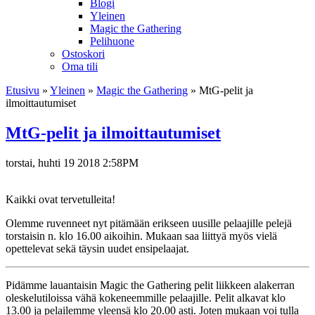
Blogi
Yleinen
Magic the Gathering
Pelihuone
Ostoskori
Oma tili
Etusivu
»
Yleinen
»
Magic the Gathering
»
MtG-pelit ja
ilmoittautumiset
MtG-pelit ja ilmoittautumiset
torstai, huhti 19 2018 2:58PM
Kaikki ovat tervetulleita!
Olemme ruvenneet nyt pitämään erikseen uusille pelaajille pelejä
torstaisin n. klo 16.00 aikoihin. Mukaan saa liittyä myös vielä
opettelevat sekä täysin uudet ensipelaajat.
Pidämme lauantaisin Magic the Gathering pelit liikkeen alakerran
oleskelutiloissa vähä kokeneemmille pelaajille. Pelit alkavat klo
13.00 ja pelailemme yleensä klo 20.00 asti. Joten mukaan voi tulla