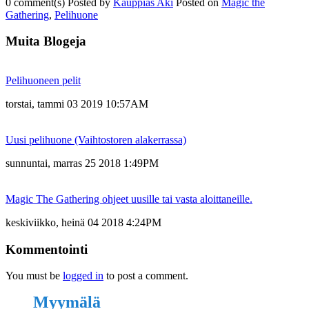
0
comment(s)
Posted by
Kauppias Aki
Posted on
Magic the
Gathering
,
Pelihuone
Muita Blogeja
Pelihuoneen pelit
torstai, tammi 03 2019 10:57AM
Uusi pelihuone (Vaihtostoren alakerrassa)
sunnuntai, marras 25 2018 1:49PM
Magic The Gathering ohjeet uusille tai vasta aloittaneille.
keskiviikko, heinä 04 2018 4:24PM
Kommentointi
You must be
logged in
to post a comment.
Myymälä