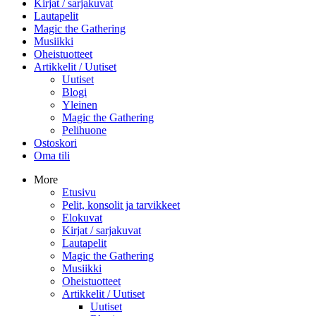
Kirjat / sarjakuvat
Lautapelit
Magic the Gathering
Musiikki
Oheistuotteet
Artikkelit / Uutiset
Uutiset
Blogi
Yleinen
Magic the Gathering
Pelihuone
Ostoskori
Oma tili
More
Etusivu
Pelit, konsolit ja tarvikkeet
Elokuvat
Kirjat / sarjakuvat
Lautapelit
Magic the Gathering
Musiikki
Oheistuotteet
Artikkelit / Uutiset
Uutiset