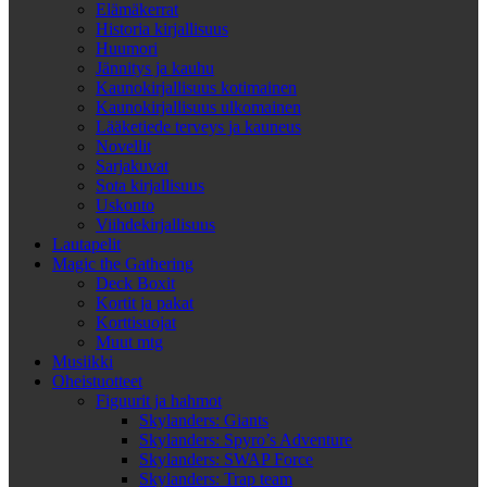
Elämäkerrat
Historia kirjallisuus
Huumori
Jännitys ja kauhu
Kaunokirjallisuus kotimainen
Kaunokirjallisuus ulkomainen
Lääketiede terveys ja kauneus
Novellit
Sarjakuvat
Sota kirjallisuus
Uskonto
Viihdekirjallisuus
Lautapelit
Magic the Gathering
Deck Boxit
Kortit ja pakat
Korttisuojat
Muut mtg
Musiikki
Oheistuotteet
Figuurit ja hahmot
Skylanders: Giants
Skylanders: Spyro’s Adventure
Skylanders: SWAP Force
Skylanders: Trap team