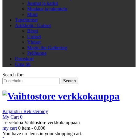
Juomat ja karkit
Maalaus ja rakentelu
Muut
Tapahtumat
Artikkelit / Uutiset
Blogi
Uutiset
Yleiset
Magic the Gathering
Pelihuone
Ostoskori
Oma tili
Search for:
Kirjaudu / Rekisteröidy
My Cart
0
Tervetuloa Vaihtostore verkkokauppaan
my cart
0 item -
0,00
€
You have no items in your shopping cart.