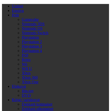
Uutiset
Etusivu
Pelit
Gamecube
Nintendo 3DS
Nintendo DS
Nintendo Switch
Playstation
Playstation 2
Playstation 3
Playstation 4
PSP
Retro
Wii
WII U
Xbox
Xbox 360
Xbox One
Elokuvat
Blu-ray
DVD
Kirjat / sarjakuvat
Dekkarit kotimaiset
Dekkarit ulkomaiset