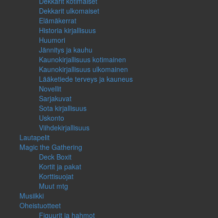
Dekkarit kotimaiset
Dekkarit ulkomaiset
Elämäkerrat
Historia kirjallisuus
Huumori
Jännitys ja kauhu
Kaunokirjallisuus kotimainen
Kaunokirjallisuus ulkomainen
Lääketiede terveys ja kauneus
Novellit
Sarjakuvat
Sota kirjallisuus
Uskonto
Viihdekirjallisuus
Lautapelit
Magic the Gathering
Deck Boxit
Kortit ja pakat
Korttisuojat
Muut mtg
Musiikki
Oheistuotteet
Figuurit ja hahmot