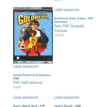
Lisää ostoskoriin
Brothers In Arms: D-Day – PSP
Essentials
Pelit
,
PSP
,
Sotapelit
,
Toiminta
15,00
€
Lisää ostoskoriin
Austin Powers Ja Kultamuna –
UMD
PSP
,
UMD elokuvat
5,00
€
Lisää ostoskoriin
Lisää ostoskoriin
Buzz!: Master Quiz – PSP
Casino Royale – UMD