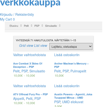
Kirjaudu / Rekisteröidy
My Cart
0
Etusivu
Pelit
PSP
Simulaatio
YHTEENSÄ 71 HAKUTULOSTA. NÄYTETÄÄN 1–15
Grid view
List view
Valitse vaihtoehdoista
Lisää ostoskoriin
Ace Combat X Skies Of
Archer Maclean’s Mercury –
Deception – PSP
PSP
Pelit
,
PSP
,
Simulaatio
Pelit
,
PSP
,
Pulmapelit
10,00
€
-
10,00
€
10,00
€
Valitse vaihtoehdoista
Lisää ostoskoriin
ATV Offroad Fury Pro – PSP
Austin Powers – Agentti, Joka
Tuuppasi Minua – UMD
Ajopelit
,
Pelit
,
PSP
PSP
,
UMD elokuvat
10,00
€
-
10,00
€
5,00
€