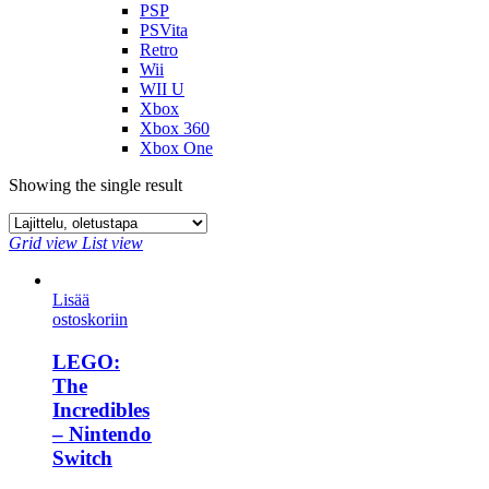
PSP
PSVita
Retro
Wii
WII U
Xbox
Xbox 360
Xbox One
Showing the single result
Grid view
List view
Lisää
ostoskoriin
LEGO:
The
Incredibles
– Nintendo
Switch