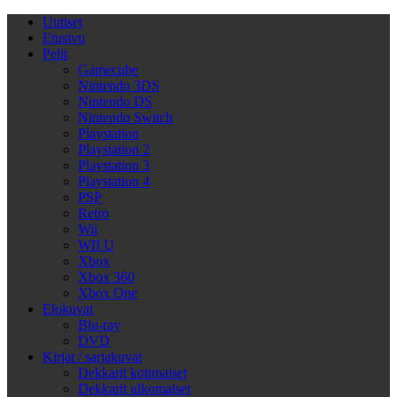
Uutiset
Etusivu
Pelit
Gamecube
Nintendo 3DS
Nintendo DS
Nintendo Switch
Playstation
Playstation 2
Playstation 3
Playstation 4
PSP
Retro
Wii
WII U
Xbox
Xbox 360
Xbox One
Elokuvat
Blu-ray
DVD
Kirjat / sarjakuvat
Dekkarit kotimaiset
Dekkarit ulkomaiset