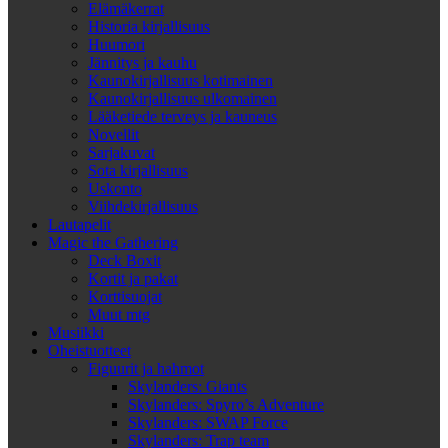
Elämäkerrat
Historia kirjallisuus
Huumori
Jännitys ja kauhu
Kaunokirjallisuus kotimainen
Kaunokirjallisuus ulkomainen
Lääketiede terveys ja kauneus
Novellit
Sarjakuvat
Sota kirjallisuus
Uskonto
Viihdekirjallisuus
Lautapelit
Magic the Gathering
Deck Boxit
Kortit ja pakat
Korttisuojat
Muut mtg
Musiikki
Oheistuotteet
Figuurit ja hahmot
Skylanders: Giants
Skylanders: Spyro’s Adventure
Skylanders: SWAP Force
Skylanders: Trap team