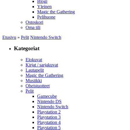
Blogi
Yleinen
Magic the Gathering
Pelihuone
Ostoskori
Oma tili
Etusivu
»
Pelit
Nintendo Switch
Kategoriat
Elokuvat
Kirjat / sarjakuvat
Lautapelit
Magic the Gathering
Musiikki
Oheistuotteet
Pelit
Gamecube
Nintendo DS
Nintendo Switch
Playstation 2
Playstation 3
Playstation 4
Playstation 5