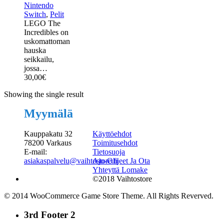
Nintendo
Switch
,
Pelit
LEGO The
Incredibles on
uskomattoman
hauska
seikkailu,
jossa…
30,00
€
Showing the single result
Myymälä
Kauppakatu 32
Käyttöehdot
78200 Varkaus
Toimitusehdot
E-mail:
Tietosuoja
asiakaspalvelu@vaihtostore.fi
Ajo-Ohjeet Ja Ota
Yhteyttä Lomake
©2018 Vaihtostore
© 2014 WooCommerce Game Store Theme. All Rights Reverved.
3rd Footer 2