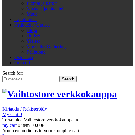
Juomat ja karkit
Maalaus ja rakentelu
Muut
Tapahtumat
Artikkelit / Uutiset
Blogi
Uutiset
Yleiset
Magic the Gathering
Pelihuone
Ostoskori
Oma tili
Search for:
Kirjaudu / Rekisteröidy
My Cart
0
Tervetuloa Vaihtostore verkkokauppaan
my cart
0 item -
0,00
€
You have no items in your shopping cart.