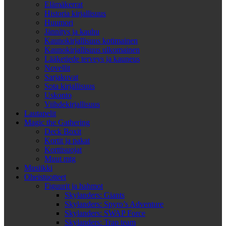
Elämäkerrat
Historia kirjallisuus
Huumori
Jännitys ja kauhu
Kaunokirjallisuus kotimainen
Kaunokirjallisuus ulkomainen
Lääketiede terveys ja kauneus
Novellit
Sarjakuvat
Sota kirjallisuus
Uskonto
Viihdekirjallisuus
Lautapelit
Magic the Gathering
Deck Boxit
Kortit ja pakat
Korttisuojat
Muut mtg
Musiikki
Oheistuotteet
Figuurit ja hahmot
Skylanders: Giants
Skylanders: Spyro’s Adventure
Skylanders: SWAP Force
Skylanders: Trap team