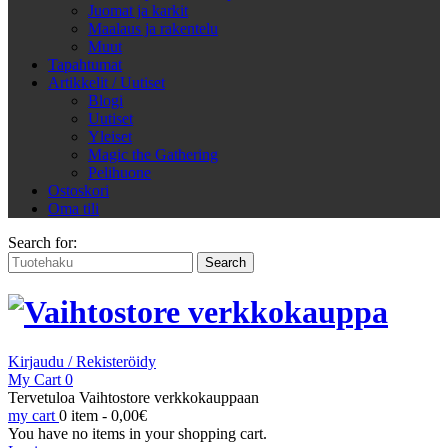
Juomat ja karkit
Maalaus ja rakentelu
Muut
Tapahtumat
Artikkelit / Uutiset
Blogi
Uutiset
Yleiset
Magic the Gathering
Pelihuone
Ostoskori
Oma tili
Search for:
Kirjaudu / Rekisteröidy
My Cart
0
Tervetuloa Vaihtostore verkkokauppaan
my cart
0 item -
0,00
€
You have no items in your shopping cart.