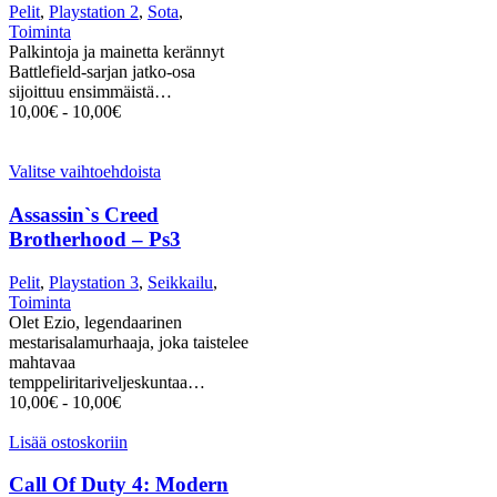
Pelit
,
Playstation 2
,
Sota
,
Toiminta
Palkintoja ja mainetta kerännyt
Battlefield-sarjan jatko-osa
sijoittuu ensimmäistä…
10,00
€
-
10,00
€
Valitse vaihtoehdoista
Assassin`s Creed
Brotherhood – Ps3
Pelit
,
Playstation 3
,
Seikkailu
,
Toiminta
Olet Ezio, legendaarinen
mestarisalamurhaaja, joka taistelee
mahtavaa
temppeliritariveljeskuntaa…
10,00
€
-
10,00
€
Lisää ostoskoriin
Call Of Duty 4: Modern