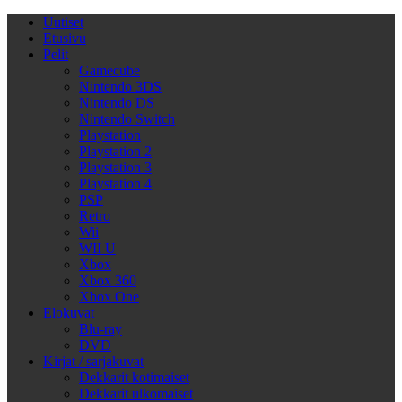
Uutiset
Etusivu
Pelit
Gamecube
Nintendo 3DS
Nintendo DS
Nintendo Switch
Playstation
Playstation 2
Playstation 3
Playstation 4
PSP
Retro
Wii
WII U
Xbox
Xbox 360
Xbox One
Elokuvat
Blu-ray
DVD
Kirjat / sarjakuvat
Dekkarit kotimaiset
Dekkarit ulkomaiset