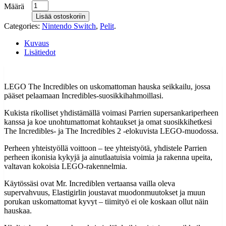
Määrä
Lisää ostoskoriin
Categories:
Nintendo Switch
,
Pelit
.
Kuvaus
Lisätiedot
LEGO The Incredibles on uskomattoman hauska seikkailu, jossa
pääset pelaamaan Incredibles-suosikkihahmoillasi.
Kukista rikolliset yhdistämällä voimasi Parrien supersankariperheen
kanssa ja koe unohtumattomat kohtaukset ja omat suosikkihetkesi
The Incredibles- ja The Incredibles 2 -elokuvista LEGO-muodossa.
Perheen yhteistyöllä voittoon – tee yhteistyötä, yhdistele Parrien
perheen ikonisia kykyjä ja ainutlaatuisia voimia ja rakenna upeita,
valtavan kokoisia LEGO-rakennelmia.
Käytössäsi ovat Mr. Incrediblen vertaansa vailla oleva
supervahvuus, Elastigirlin joustavat muodonmuutokset ja muun
porukan uskomattomat kyvyt – tiimityö ei ole koskaan ollut näin
hauskaa.