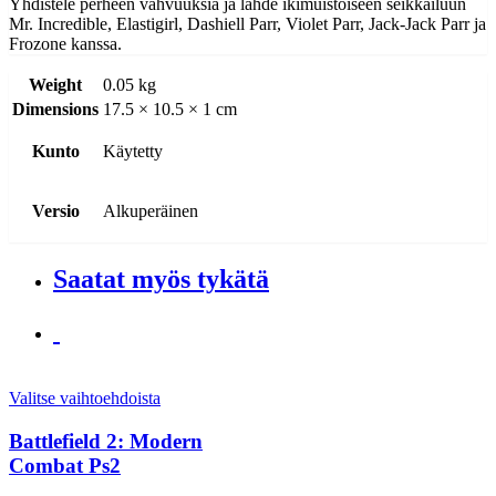
Yhdistele perheen vahvuuksia ja lähde ikimuistoiseen seikkailuun
Mr. Incredible, Elastigirl, Dashiell Parr, Violet Parr, Jack-Jack Parr ja
Frozone kanssa.
Weight
0.05 kg
Dimensions
17.5 × 10.5 × 1 cm
Kunto
Käytetty
Versio
Alkuperäinen
Saatat myös tykätä
Valitse vaihtoehdoista
Battlefield 2: Modern
Combat Ps2