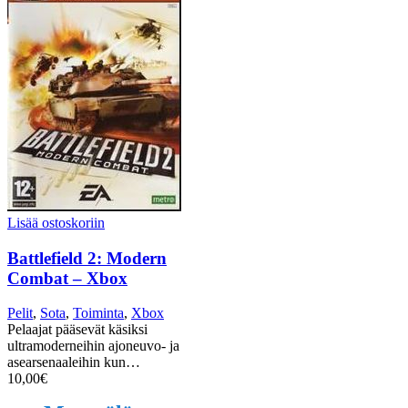
Lisää ostoskoriin
Battlefield 2: Modern
Combat – Xbox
Pelit
,
Sota
,
Toiminta
,
Xbox
Pelaajat pääsevät käsiksi
ultramoderneihin ajoneuvo- ja
asearsenaaleihin kun…
10,00
€