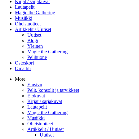
Kirjat / sarjakuvat
Lautapelit
Magic the Gathering
Musiikki
Oheistuotteet
Artikkelit / Uutiset
Uutiset
Blogi
Yleinen
Magic the Gathering
Pelihuone
Ostoskori
Oma tili
More
Etusivu
Pelit, konsolit ja tarvikkeet
Elokuvat
Kirjat / sarjakuvat
Lautapelit
Magic the Gathering
Musiikki
Oheistuotteet
Artikkelit / Uutiset
Uutiset