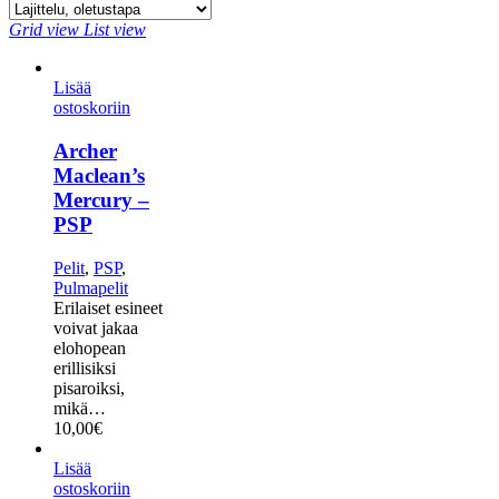
Grid view
List view
Lisää
ostoskoriin
Archer
Maclean’s
Mercury –
PSP
Pelit
,
PSP
,
Pulmapelit
Erilaiset esineet
voivat jakaa
elohopean
erillisiksi
pisaroiksi,
mikä…
10,00
€
Lisää
ostoskoriin