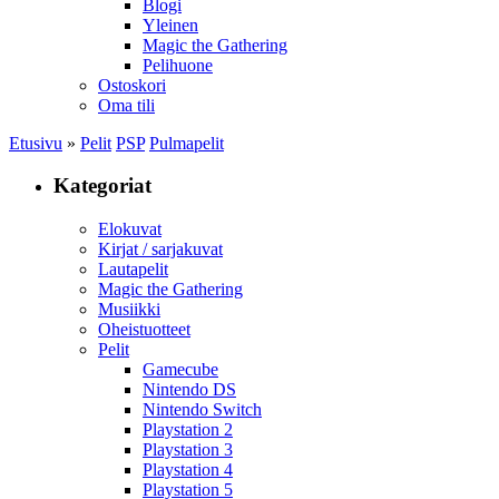
Blogi
Yleinen
Magic the Gathering
Pelihuone
Ostoskori
Oma tili
Etusivu
»
Pelit
PSP
Pulmapelit
Kategoriat
Elokuvat
Kirjat / sarjakuvat
Lautapelit
Magic the Gathering
Musiikki
Oheistuotteet
Pelit
Gamecube
Nintendo DS
Nintendo Switch
Playstation 2
Playstation 3
Playstation 4
Playstation 5