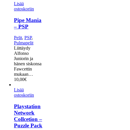
Lisää
ostoskoriin
Pipe Mania
– PSP
Pelit
,
PSP
,
Pulmapelit
Liittäydy
Alfonso
Juniorin ja
hänen siskonsa
Fawcettin
mukaan…
10,00
€
Lisää
ostoskoriin
Playstation
Network
Collcetion –
Puzzle Pack