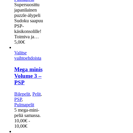
Supersuosittu
japanilainen
puzzle-älypeli
Sudoku saapuu
PSP-
käsikonsolille!
Toimiva ja…
5,00
€
Valitse
vaihtoehdoista
Mega minis
Volume 3 –
PSP
Bilepelit
,
Pelit
,
PSP
,
Pulmapelit
5 mega-mini-
peliä samassa.
10,00
€
-
10,00
€