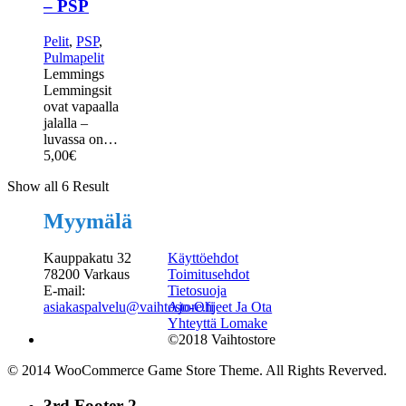
– PSP
Pelit
,
PSP
,
Pulmapelit
Lemmings
Lemmingsit
ovat vapaalla
jalalla –
luvassa on…
5,00
€
Show all 6 Result
Myymälä
Kauppakatu 32
Käyttöehdot
78200 Varkaus
Toimitusehdot
E-mail:
Tietosuoja
asiakaspalvelu@vaihtostore.fi
Ajo-Ohjeet Ja Ota
Yhteyttä Lomake
©2018 Vaihtostore
© 2014 WooCommerce Game Store Theme. All Rights Reverved.
3rd Footer 2