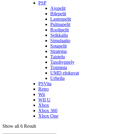
PSP
Ajopelit
Bilepelit
Lastenpelit
Pulmapelit
Roolipelit
Seikkailu
Simulaatio
Sotapelit
Strategia
Taistelu
Tasohyppely
Toiminta
UMD elokuvat
Urheilu
PSVita
Retro
Wii
WII U
Xbox
Xbox 360
Xbox One
Show all 6 Result