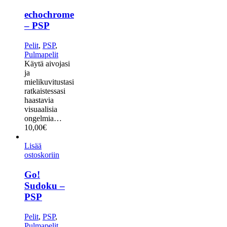
echochrome
– PSP
Pelit
,
PSP
,
Pulmapelit
Käytä aivojasi
ja
mielikuvitustasi
ratkaistessasi
haastavia
visuaalisia
ongelmia…
10,00
€
Lisää
ostoskoriin
Go!
Sudoku –
PSP
Pelit
,
PSP
,
Pulmapelit