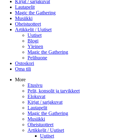
Kirjat / sarjakuvat
Lautapelit
Magic the Gathering
Musiikki
Oheistuotteet
Artikkelit / Uutiset
Uutiset
Blogi
Yleinen
Magic the Gathering
Pelihuone
Ostoskori
Oma tili
More
Etusivu
Pelit, konsolit ja tarvikkeet
Elokuvat
Kirjat / sarjakuvat
Lautapelit
Magic the Gathering
Musiikki
Oheistuotteet
Artikkelit / Uutiset
Uutiset