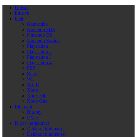
Uutiset
Etusivu
Pelit
Gamecube
Nintendo 3DS
Nintendo DS
Nintendo Switch
Playstation
Playstation 2
Playstation 3
Playstation 4
PSP
Retro
Wii
WII U
Xbox
Xbox 360
Xbox One
Elokuvat
Blu-ray
DVD
Kirjat / sarjakuvat
Dekkarit kotimaiset
Dekkarit ulkomaiset