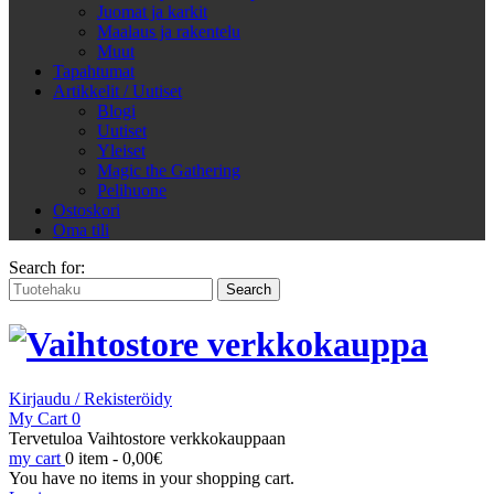
Juomat ja karkit
Maalaus ja rakentelu
Muut
Tapahtumat
Artikkelit / Uutiset
Blogi
Uutiset
Yleiset
Magic the Gathering
Pelihuone
Ostoskori
Oma tili
Search for:
Kirjaudu / Rekisteröidy
My Cart
0
Tervetuloa Vaihtostore verkkokauppaan
my cart
0 item -
0,00
€
You have no items in your shopping cart.