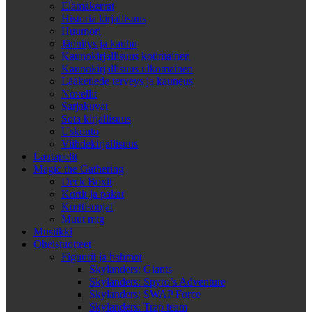
Elämäkerrat
Historia kirjallisuus
Huumori
Jännitys ja kauhu
Kaunokirjallisuus kotimainen
Kaunokirjallisuus ulkomainen
Lääketiede terveys ja kauneus
Novellit
Sarjakuvat
Sota kirjallisuus
Uskonto
Viihdekirjallisuus
Lautapelit
Magic the Gathering
Deck Boxit
Kortit ja pakat
Korttisuojat
Muut mtg
Musiikki
Oheistuotteet
Figuurit ja hahmot
Skylanders: Giants
Skylanders: Spyro’s Adventure
Skylanders: SWAP Force
Skylanders: Trap team