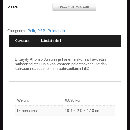
Määrä
LISÄÄ OSTOSKORIIN
E
L
O
K
Categories:
Pelit
,
PSP
,
Pulmapelit
.
U
V
Kuvaus
Lisätiedot
A
T
Liittäydy Alfonso Juniorin ja hänen siskonsa Fawcettin
K
mukaan taisteluun aikaa vastaan pelastaaksesi heidän
I
kotisaarensa saasteilta ja pahisputkimiehiltä.
R
J
A
T
/
S
Weight
0.090 kg
A
R
Dimensions
10.4 × 2.0 × 17.8 cm
J
A
K
U