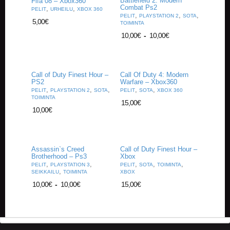
Battlefield 2: Modern
Fifa 08 – Xbox360
A
Combat Ps2
,
,
PELIT
URHEILU
XBOX 360
T
,
,
,
PELIT
PLAYSTATION 2
SOTA
5,00
€
H
TOIMINTA
E
10,00
€
-
10,00
€
R
I
N
G
Call of Duty Finest Hour –
Call Of Duty 4: Modern
PS2
Warfare – Xbox360
,
,
,
,
,
M
PELIT
PLAYSTATION 2
SOTA
PELIT
SOTA
XBOX 360
TOIMINTA
U
15,00
€
S
10,00
€
I
I
K
K
Assassin`s Creed
Call of Duty Finest Hour –
I
Brotherhood – Ps3
Xbox
,
,
,
,
,
PELIT
PLAYSTATION 3
PELIT
SOTA
TOIMINTA
,
SEIKKAILU
TOIMINTA
XBOX
O
10,00
€
-
10,00
€
15,00
€
H
E
I
S
T