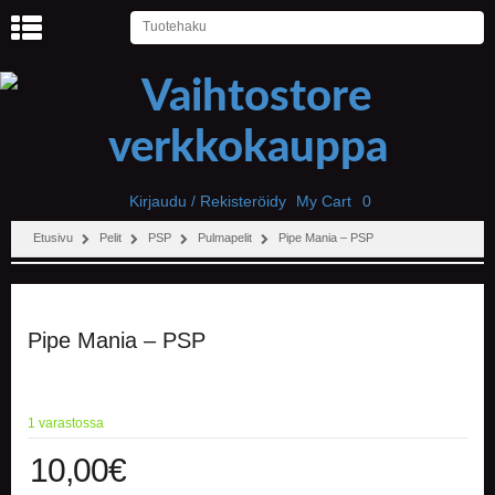
U
U
T
I
S
E
T
Kirjaudu / Rekisteröidy
My Cart
0
Etusivu
Pelit
PSP
Pulmapelit
Pipe Mania – PSP
E
T
U
S
I
Pipe Mania – PSP
V
U
P
1 varastossa
E
L
10,00
€
I
T