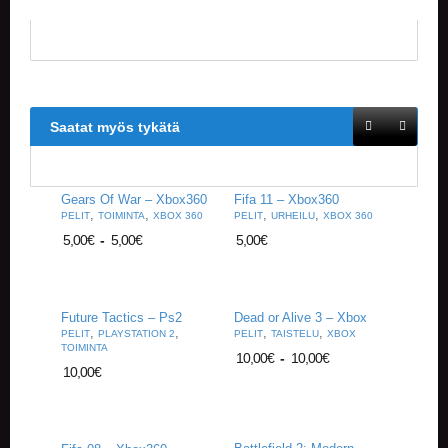
V
A
T
L
A
U
Saatat myös tykätä
T
A
P
E
Gears Of War – Xbox360
Fifa 11 – Xbox360
L
,
,
,
,
PELIT
TOIMINTA
XBOX 360
PELIT
URHEILU
XBOX 360
I
5,00
€
-
5,00
€
5,00
€
T
M
A
Future Tactics – Ps2
Dead or Alive 3 – Xbox
G
,
,
,
,
PELIT
PLAYSTATION 2
PELIT
TAISTELU
XBOX
I
TOIMINTA
10,00
€
-
10,00
€
C
10,00
€
T
H
E
G