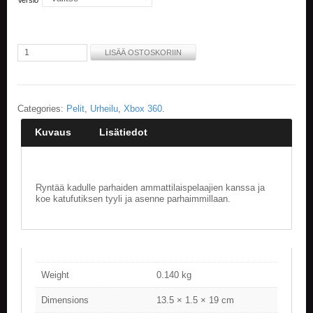
Versio
E
L
O
LISÄÄ OSTOSKORIIN
K
U
V
A
Categories:
Pelit
,
Urheilu
,
Xbox 360
.
T
Kuvaus
Lisätiedot
K
I
R
J
Ryntää kadulle parhaiden ammattilaispelaajien kanssa ja
A
koe katufutiksen tyyli ja asenne parhaimmillaan.
T
/
S
A
R
J
Weight
0.140 kg
A
K
Dimensions
13.5 × 1.5 × 19 cm
U