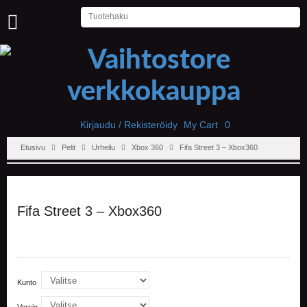
U
U
T
I
S
E
T
Kirjaudu / Rekisteröidy
My Cart
0
Etusivu
Pelit
Urheilu
Xbox 360
Fifa Street 3 – Xbox360
E
T
U
S
I
Fifa Street 3 – Xbox360
V
U
P
E
L
Kunto
I
T