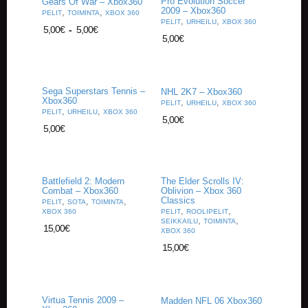
Pro Evolution Soccer
Gears Of War – Xbox360
A
2009 – Xbox360
,
,
PELIT
TOIMINTA
XBOX 360
T
,
,
PELIT
URHEILU
XBOX 360
5,00
€
-
5,00
€
H
5,00
€
E
R
I
N
Sega Superstars Tennis –
G
NHL 2K7 – Xbox360
Xbox360
,
,
PELIT
URHEILU
XBOX 360
,
,
PELIT
URHEILU
XBOX 360
5,00
€
M
5,00
€
U
S
I
I
Battlefield 2: Modern
The Elder Scrolls IV:
K
Combat – Xbox360
Oblivion – Xbox 360
K
Classics
,
,
,
PELIT
SOTA
TOIMINTA
I
,
,
XBOX 360
PELIT
ROOLIPELIT
,
,
SEIKKAILU
TOIMINTA
15,00
€
XBOX 360
O
15,00
€
H
E
I
S
T
Virtua Tennis 2009 –
Madden NFL 06 Xbox360