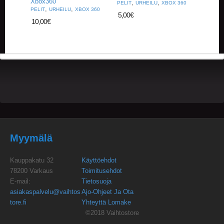
Xbox360
,
,
U
PELIT
URHEILU
XBOX 360
,
,
PELIT
URHEILU
XBOX 360
O
5,00
€
T
10,00
€
T
E
E
T
T
A
P
A
H
T
U
Myymälä
M
A
T
Kauppakatu 32
Käyttöehdot
78200 Varkaus
Toimitusehdot
A
E-mail:
Tietosuoja
R
asiakaspalvelu@vaihtos
Ajo-Ohjeet Ja Ota
T
tore.fi
Yhteyttä Lomake
I
©2018 Vaihtostore
K