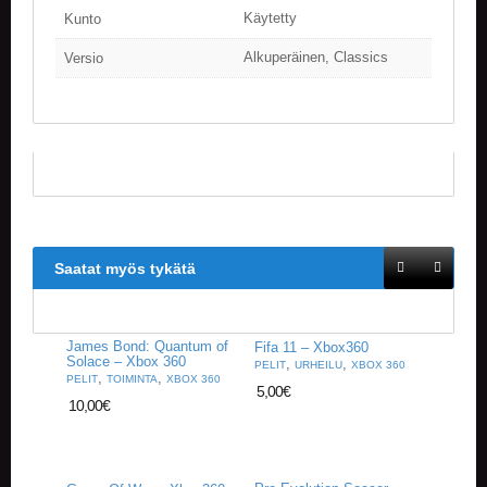
V
Käytetty
Kunto
A
T
Alkuperäinen, Classics
Versio
L
A
U
T
A
P
E
L
I
Saatat myös tykätä
T
M
A
James Bond: Quantum of
Fifa 11 – Xbox360
G
Solace – Xbox 360
,
,
PELIT
URHEILU
XBOX 360
I
,
,
PELIT
TOIMINTA
XBOX 360
5,00
€
C
10,00
€
T
H
E
G