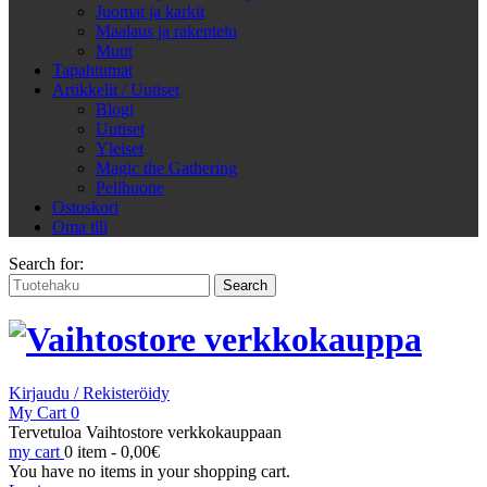
Juomat ja karkit
Maalaus ja rakentelu
Muut
Tapahtumat
Artikkelit / Uutiset
Blogi
Uutiset
Yleiset
Magic the Gathering
Pelihuone
Ostoskori
Oma tili
Search for:
Kirjaudu / Rekisteröidy
My Cart
0
Tervetuloa Vaihtostore verkkokauppaan
my cart
0 item -
0,00
€
You have no items in your shopping cart.