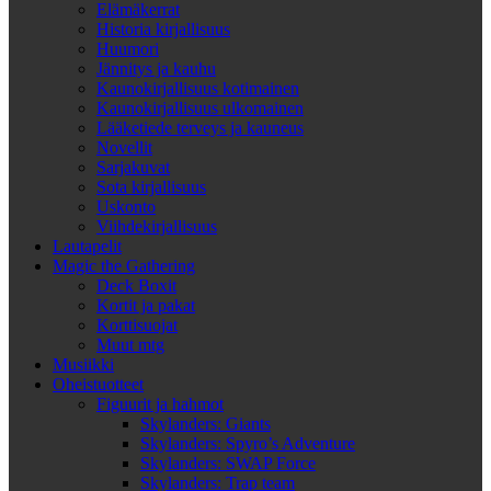
Elämäkerrat
Historia kirjallisuus
Huumori
Jännitys ja kauhu
Kaunokirjallisuus kotimainen
Kaunokirjallisuus ulkomainen
Lääketiede terveys ja kauneus
Novellit
Sarjakuvat
Sota kirjallisuus
Uskonto
Viihdekirjallisuus
Lautapelit
Magic the Gathering
Deck Boxit
Kortit ja pakat
Korttisuojat
Muut mtg
Musiikki
Oheistuotteet
Figuurit ja hahmot
Skylanders: Giants
Skylanders: Spyro’s Adventure
Skylanders: SWAP Force
Skylanders: Trap team