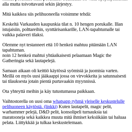
alla mutta toivottavasti sekin järjestyy.
Mitä kaikkea siis pelihuoneella voisimme tehdä:
Keskeltä Varkauden kaupunkia tilat n. 10 hengen porukalle. Illan
istujaisiin, polttareihin, synttärisankarille, LAN-tapahtumalle tai
vaikka palaveri tilaksi.
Olemme nyt testanneet että 10 henkeä mahtuu pitämään LAN
tapahtuman.
noin 12 henkeä mahtui yhtäaikaisesti pelaamaan Magic the
Gatheringia sekä lautapelejä.
Samaan aikaan oli keittiö käytössä syömisiä ja juomisia varten.
Meillä on myös uusi jääkaappi jossa on virvokkeita ja satunnaisesti
tai tilauksesta jotain pientä purtavaakin myynnissä.
Ota yhteyttä meihin ja käy tutustumassa paikkaan.
Vaihtostorella on uusi oma
whatsapp ryhmä yleiselle keskustelulle
pelihuoneen käytöstä. (linkki)
Kuten lautapelit, magic pelit,
warhammer pelejä, D&D pelit, konsolipeli turnauksia tai
maratooneja sekä kaikkea muuta mitä ihmiset keksiikään tai haluaa
pelata. Liittykkää ja tulkaa keskustelemaan.