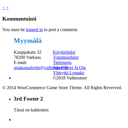
<
>
Kommentointi
You must be
logged in
to post a comment.
Myymälä
Kauppakatu 32
Käyttöehdot
78200 Varkaus
Toimitusehdot
E-mail:
Tietosuoja
asiakaspalvelu@vaihtostore.fi
Ajo-Ohjeet Ja Ota
Yhteyttä Lomake
©2018 Vaihtostore
© 2014 WooCommerce Game Store Theme. All Rights Reverved.
3rd Footer 2
Tässä on kakkonen