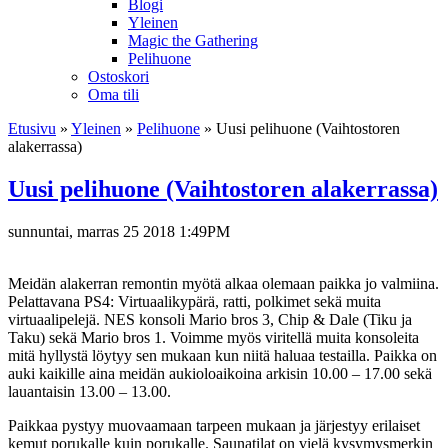
Blogi
Yleinen
Magic the Gathering
Pelihuone
Ostoskori
Oma tili
Etusivu
»
Yleinen
»
Pelihuone
»
Uusi pelihuone (Vaihtostoren
alakerrassa)
Uusi pelihuone (Vaihtostoren alakerrassa)
sunnuntai, marras 25 2018 1:49PM
Meidän alakerran remontin myötä alkaa olemaan paikka jo valmiina.
Pelattavana PS4: Virtuaalikypärä, ratti, polkimet sekä muita
virtuaalipelejä. NES konsoli Mario bros 3, Chip & Dale (Tiku ja
Taku) sekä Mario bros 1. Voimme myös viritellä muita konsoleita
mitä hyllystä löytyy sen mukaan kun niitä haluaa testailla. Paikka on
auki kaikille aina meidän aukioloaikoina arkisin 10.00 – 17.00 sekä
lauantaisin 13.00 – 13.00.
Paikkaa pystyy muovaamaan tarpeen mukaan ja järjestyy erilaiset
kemut porukalle kuin porukalle. Saunatilat on vielä kysymysmerkin