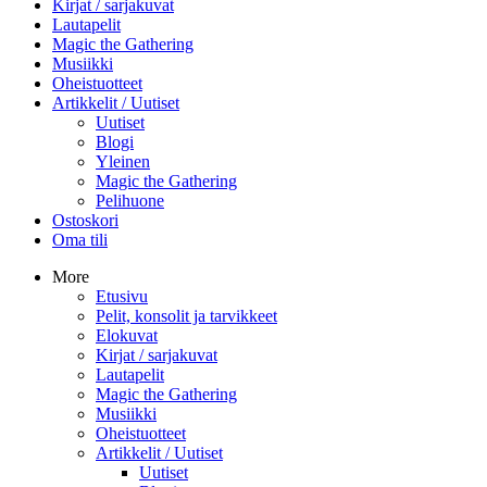
Kirjat / sarjakuvat
Lautapelit
Magic the Gathering
Musiikki
Oheistuotteet
Artikkelit / Uutiset
Uutiset
Blogi
Yleinen
Magic the Gathering
Pelihuone
Ostoskori
Oma tili
More
Etusivu
Pelit, konsolit ja tarvikkeet
Elokuvat
Kirjat / sarjakuvat
Lautapelit
Magic the Gathering
Musiikki
Oheistuotteet
Artikkelit / Uutiset
Uutiset