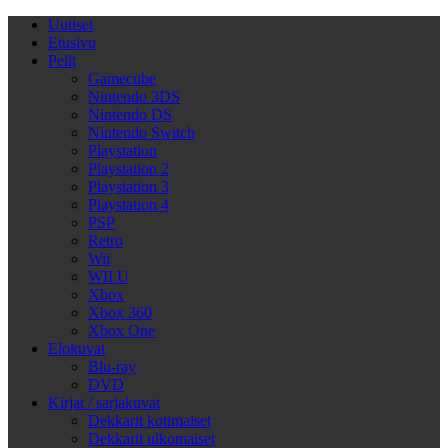
Uutiset
Etusivu
Pelit
Gamecube
Nintendo 3DS
Nintendo DS
Nintendo Switch
Playstation
Playstation 2
Playstation 3
Playstation 4
PSP
Retro
Wii
WII U
Xbox
Xbox 360
Xbox One
Elokuvat
Blu-ray
DVD
Kirjat / sarjakuvat
Dekkarit kotimaiset
Dekkarit ulkomaiset