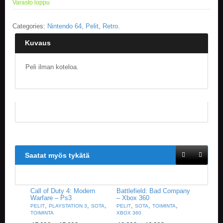
Varasto loppu
E
Categories:
Nintendo 64
,
Pelit
,
Retro
.
L
O
Kuvaus
K
U
V
Peli ilman koteloa.
A
T
K
I
R
J
A
T
Saatat myös tykätä
/
S
A
R
Call of Duty 4: Modern
Battlefield: Bad Company
J
Warfare – Ps3
– Xbox 360
A
,
,
,
,
,
,
PELIT
PLAYSTATION 3
SOTA
PELIT
SOTA
TOIMINTA
K
TOIMINTA
XBOX 360
U