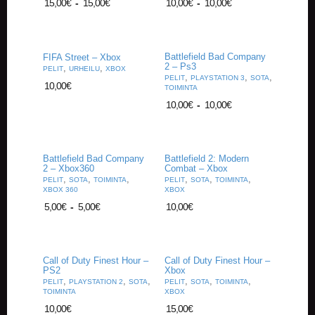
15,00
€
-
15,00
€
10,00
€
-
10,00
€
V
A
T
Battlefield Bad Company
FIFA Street – Xbox
L
2 – Ps3
,
,
PELIT
URHEILU
XBOX
A
,
,
,
PELIT
PLAYSTATION 3
SOTA
10,00
€
U
TOIMINTA
T
10,00
€
-
10,00
€
A
P
E
L
Battlefield Bad Company
Battlefield 2: Modern
I
2 – Xbox360
Combat – Xbox
T
,
,
,
,
,
,
PELIT
SOTA
TOIMINTA
PELIT
SOTA
TOIMINTA
XBOX 360
XBOX
M
5,00
€
-
5,00
€
10,00
€
A
G
I
C
Call of Duty Finest Hour –
Call of Duty Finest Hour –
T
PS2
Xbox
,
,
,
,
,
,
H
PELIT
PLAYSTATION 2
SOTA
PELIT
SOTA
TOIMINTA
TOIMINTA
XBOX
E
G
10,00
€
15,00
€