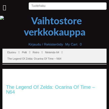
U
U
T
I
S
E
T
Kirjaudu / Rekisteröidy
My Cart
0
Etusivu
Pelit
Retro
Nintendo 64
E
T
The Legend Of Zelda: Ocarina Of Time – N64
U
S
I
V
U
The Legend Of Zelda: Ocarina Of Time –
P
N64
E
L
I
T