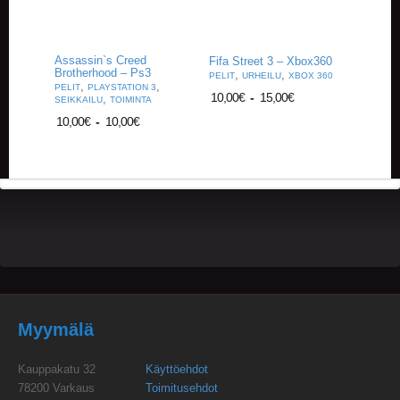
A
T
H
E
Assassin`s Creed
Fifa Street 3 – Xbox360
R
Brotherhood – Ps3
,
,
PELIT
URHEILU
XBOX 360
,
,
I
PELIT
PLAYSTATION 3
10,00
€
-
15,00
€
,
SEIKKAILU
TOIMINTA
N
G
10,00
€
-
10,00
€
M
U
S
I
I
K
K
I
O
H
Myymälä
E
I
Kauppakatu 32
Käyttöehdot
S
78200 Varkaus
Toimitusehdot
T