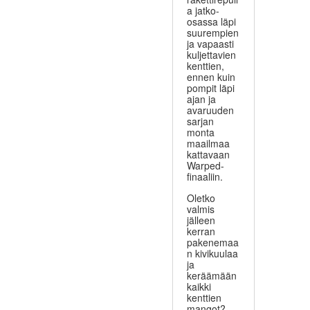
a jatko-
osassa läpi
suurempien
ja vapaasti
kuljettavien
kenttien,
ennen kuin
pompit läpi
ajan ja
avaruuden
sarjan
monta
maailmaa
kattavaan
Warped-
finaaliin.
Oletko
valmis
jälleen
kerran
pakenemaa
n kivikuulaa
ja
keräämään
kaikki
kenttien
mangot?