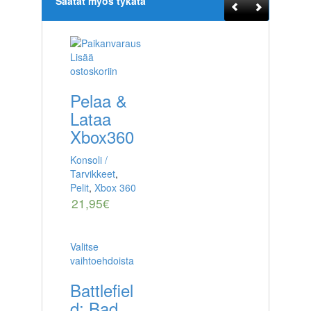
Saatat myös tykätä
Lisää
ostoskoriin
Pelaa &
Lataa
Xbox360
Konsoli /
Tarvikkeet
,
Pelit
,
Xbox 360
21,95
€
Valitse
vaihtoehdoista
Battlefiel
d: Bad