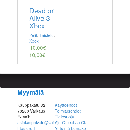
Dead or
Alive 3 –
Xbox
Pelit
,
Taistelu
,
Xbox
10,00
€
-
10,00
€
Myymälä
Kauppakatu 32
Käyttöehdot
78200 Varkaus
Toimitusehdot
E-mail:
Tietosuoja
asiakaspalvelu@vai
Ajo-Ohjeet Ja Ota
htostore.fi
Yhteyttä Lomake