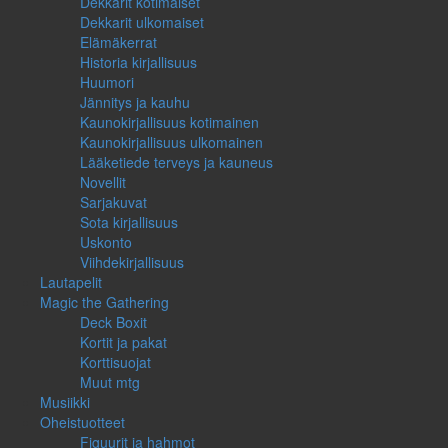
Dekkarit kotimaiset
Dekkarit ulkomaiset
Elämäkerrat
Historia kirjallisuus
Huumori
Jännitys ja kauhu
Kaunokirjallisuus kotimainen
Kaunokirjallisuus ulkomainen
Lääketiede terveys ja kauneus
Novellit
Sarjakuvat
Sota kirjallisuus
Uskonto
Viihdekirjallisuus
Lautapelit
Magic the Gathering
Deck Boxit
Kortit ja pakat
Korttisuojat
Muut mtg
Musiikki
Oheistuotteet
Figuurit ja hahmot