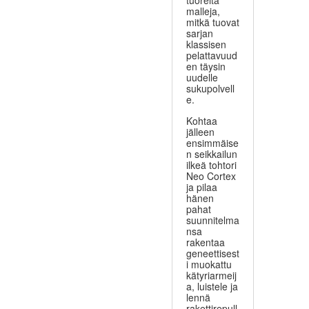
tuoreita
malleja,
mitkä tuovat
sarjan
klassisen
pelattavuud
en täysin
uudelle
sukupolvell
e.
Kohtaa
jälleen
ensimmäise
n seikkailun
ilkeä tohtori
Neo Cortex
ja pilaa
hänen
pahat
suunnitelma
nsa
rakentaa
geneettisest
i muokattu
kätyriarmeij
a, luistele ja
lennä
rakettirepull