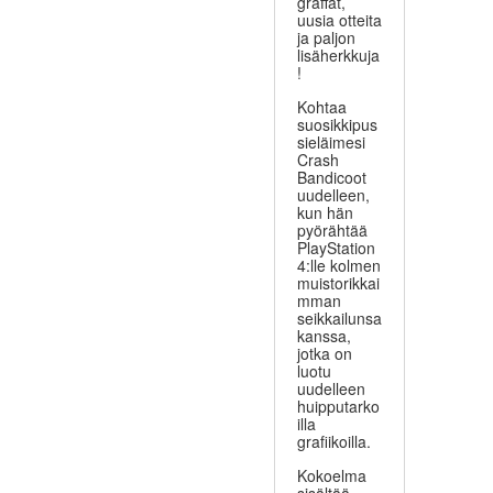
graffat,
uusia otteita
ja paljon
lisäherkkuja
!
Kohtaa
suosikkipus
sieläimesi
Crash
Bandicoot
uudelleen,
kun hän
pyörähtää
PlayStation
4:lle kolmen
muistorikkai
mman
seikkailunsa
kanssa,
jotka on
luotu
uudelleen
huipputarko
illa
grafiikoilla.
Kokoelma