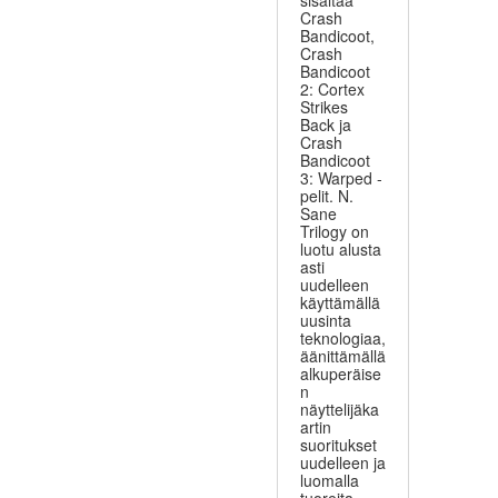
sisältää
Crash
Bandicoot,
Crash
Bandicoot
2: Cortex
Strikes
Back ja
Crash
Bandicoot
3: Warped -
pelit. N.
Sane
Trilogy on
luotu alusta
asti
uudelleen
käyttämällä
uusinta
teknologiaa,
äänittämällä
alkuperäise
n
näyttelijäka
artin
suoritukset
uudelleen ja
luomalla