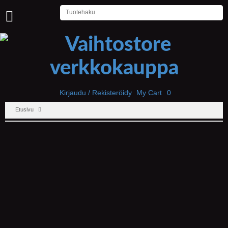
U
U
T
I
S
E
T
Kirjaudu / Rekisteröidy
My Cart
0
Etusivu
E
T
U
S
I
V
U
P
E
L
I
T