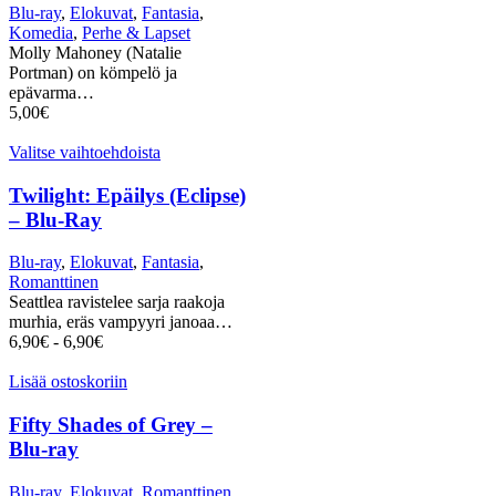
Blu-ray
,
Elokuvat
,
Fantasia
,
Komedia
,
Perhe & Lapset
Molly Mahoney (Natalie
Portman) on kömpelö ja
epävarma…
5,00
€
Valitse vaihtoehdoista
Twilight: Epäilys (Eclipse)
– Blu-Ray
Blu-ray
,
Elokuvat
,
Fantasia
,
Romanttinen
Seattlea ravistelee sarja raakoja
murhia, eräs vampyyri janoaa…
6,90
€
-
6,90
€
Lisää ostoskoriin
Fifty Shades of Grey –
Blu-ray
Blu-ray
,
Elokuvat
,
Romanttinen