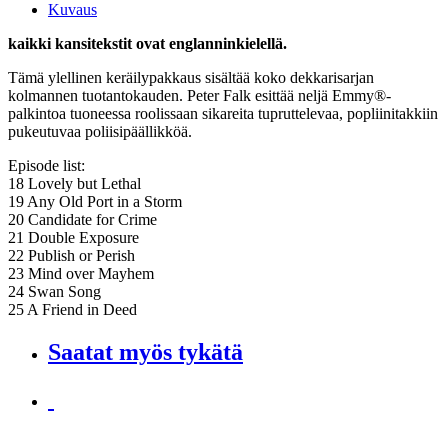
Kuvaus
kaikki kansitekstit ovat englanninkielellä.
Tämä ylellinen keräilypakkaus sisältää koko dekkarisarjan
kolmannen tuotantokauden. Peter Falk esittää neljä Emmy®-
palkintoa tuoneessa roolissaan sikareita tupruttelevaa, popliinitakkiin
pukeutuvaa poliisipäällikköä.
Episode list:
18 Lovely but Lethal
19 Any Old Port in a Storm
20 Candidate for Crime
21 Double Exposure
22 Publish or Perish
23 Mind over Mayhem
24 Swan Song
25 A Friend in Deed
Saatat myös tykätä