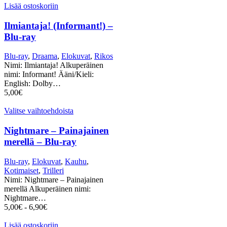
Lisää ostoskoriin
Ilmiantaja! (Informant!) –
Blu-ray
Blu-ray
,
Draama
,
Elokuvat
,
Rikos
Nimi: Ilmiantaja! Alkuperäinen
nimi: Informant! Ääni/Kieli:
English: Dolby…
5,00
€
Valitse vaihtoehdoista
Nightmare – Painajainen
merellä – Blu-ray
Blu-ray
,
Elokuvat
,
Kauhu
,
Kotimaiset
,
Trilleri
Nimi: Nightmare – Painajainen
merellä Alkuperäinen nimi:
Nightmare…
5,00
€
-
6,90
€
Lisää ostoskoriin