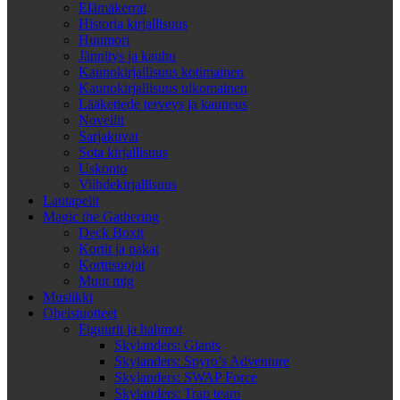
Elämäkerrat
Historia kirjallisuus
Huumori
Jännitys ja kauhu
Kaunokirjallisuus kotimainen
Kaunokirjallisuus ulkomainen
Lääketiede terveys ja kauneus
Novellit
Sarjakuvat
Sota kirjallisuus
Uskonto
Viihdekirjallisuus
Lautapelit
Magic the Gathering
Deck Boxit
Kortit ja pakat
Korttisuojat
Muut mtg
Musiikki
Oheistuotteet
Figuurit ja hahmot
Skylanders: Giants
Skylanders: Spyro’s Adventure
Skylanders: SWAP Force
Skylanders: Trap team