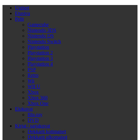
Uutiset
Etusivu
Pelit
Gamecube
Nintendo 3DS
Nintendo DS
Nintendo Switch
Playstation
Playstation 2
Playstation 3
Playstation 4
PSP
Retro
Wii
WII U
Xbox
Xbox 360
Xbox One
Elokuvat
Blu-ray
DVD
Kirjat / sarjakuvat
Dekkarit kotimaiset
Dekkarit ulkomaiset