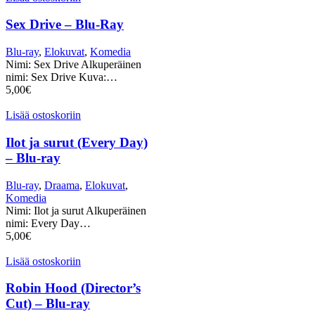
Sex Drive – Blu-Ray
Blu-ray
,
Elokuvat
,
Komedia
Nimi: Sex Drive Alkuperäinen
nimi: Sex Drive Kuva:…
5,00
€
Lisää ostoskoriin
Ilot ja surut (Every Day)
– Blu-ray
Blu-ray
,
Draama
,
Elokuvat
,
Komedia
Nimi: Ilot ja surut Alkuperäinen
nimi: Every Day…
5,00
€
Lisää ostoskoriin
Robin Hood (Director’s
Cut) – Blu-ray