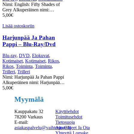
Nimi: English: Fifty Shades of
Grey Alkuperäinen nimi:…
5,00
€
Lisää ostoskoriin
Harjunpää Ja Pahan
Pappi – Blu-Ray/Dvd
Blu-ray
,
DVD
,
Elokuvat
,
Kotimaiset
,
Kotimaiset
,
Rikos
,
Rikos
,
Toiminta
,
Toiminta
,
Trilleri
,
Trilleri
Nimi: Harjunpää Ja Pahan Pappi
Alkuperäinen nimi: Harjunpää…
5,00
€
Myymälä
Kauppakatu 32
Käyttöehdot
78200 Varkaus
Toimitusehdot
E-mail:
Tietosuoja
asiakaspalvelu@vaihtostore.fi
Ajo-Ohjeet Ja Ota
Yhteyttä Lomake