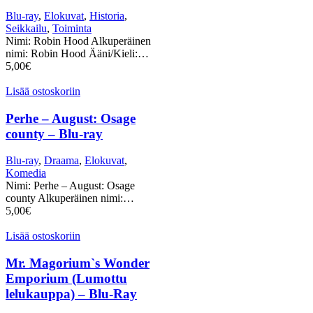
Blu-ray
,
Elokuvat
,
Historia
,
Seikkailu
,
Toiminta
Nimi: Robin Hood Alkuperäinen
nimi: Robin Hood Ääni/Kieli:…
5,00
€
Lisää ostoskoriin
Perhe – August: Osage
county – Blu-ray
Blu-ray
,
Draama
,
Elokuvat
,
Komedia
Nimi: Perhe – August: Osage
county Alkuperäinen nimi:…
5,00
€
Lisää ostoskoriin
Mr. Magorium`s Wonder
Emporium (Lumottu
lelukauppa) – Blu-Ray