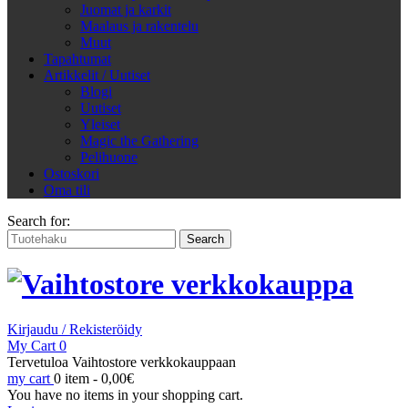
Juomat ja karkit
Maalaus ja rakentelu
Muut
Tapahtumat
Artikkelit / Uutiset
Blogi
Uutiset
Yleiset
Magic the Gathering
Pelihuone
Ostoskori
Oma tili
Search for:
Kirjaudu / Rekisteröidy
My Cart
0
Tervetuloa Vaihtostore verkkokauppaan
my cart
0 item -
0,00
€
You have no items in your shopping cart.