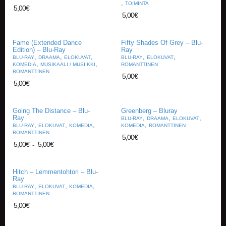
,
TOIMINTA
V
5,00
€
A
5,00
€
T
Fame (Extended Dance
Fifty Shades Of Grey – Blu-
L
Edition) – Blu-Ray
Ray
A
,
,
,
,
,
BLU-RAY
DRAAMA
ELOKUVAT
BLU-RAY
ELOKUVAT
U
,
,
KOMEDIA
MUSIKAALI / MUSIIKKI
ROMANTTINEN
T
ROMANTTINEN
5,00
€
A
5,00
€
P
E
L
Going The Distance – Blu-
Greenberg – Bluray
I
Ray
,
,
,
BLU-RAY
DRAAMA
ELOKUVAT
,
,
,
,
T
BLU-RAY
ELOKUVAT
KOMEDIA
KOMEDIA
ROMANTTINEN
ROMANTTINEN
5,00
€
5,00
€
-
5,00
€
M
A
G
Hitch – Lemmentohtori – Blu-
I
Ray
C
,
,
,
BLU-RAY
ELOKUVAT
KOMEDIA
T
ROMANTTINEN
H
5,00
€
E
G