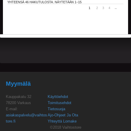
A
YHTEENSÄ 46 HAKUTULOSTA. NÄYTETÄÄN 1–15
T
1
2
3
4
→
H
E
R
I
N
G
M
U
S
I
I
K
Myymälä
K
I
Kauppakatu 32
Käyttöehdot
O
78200 Varkaus
Toimitusehdot
H
E-mail:
Tietosuoja
E
asiakaspalvelu@vaihtos
Ajo-Ohjeet Ja Ota
I
tore.fi
Yhteyttä Lomake
S
T
©2018 Vaihtostore