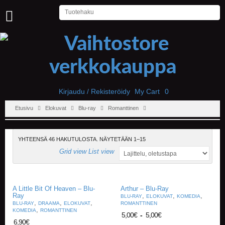
U
U
T
I
S
E
T
Kirjaudu / Rekisteröidy
My Cart
0
Etusivu
Elokuvat
Blu-ray
Romanttinen
E
T
U
S
YHTEENSÄ 46 HAKUTULOSTA. NÄYTETÄÄN 1–15
I
Grid view
List view
V
U
P
A Little Bit Of Heaven – Blu-
Arthur – Blu-Ray
E
Ray
,
,
,
BLU-RAY
ELOKUVAT
KOMEDIA
,
,
,
L
BLU-RAY
DRAAMA
ELOKUVAT
ROMANTTINEN
,
KOMEDIA
ROMANTTINEN
I
5,00
€
-
5,00
€
T
6,90
€