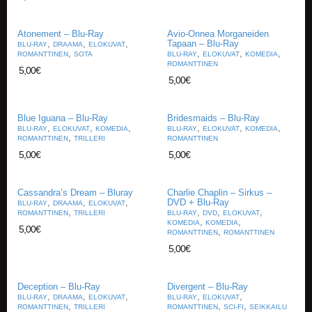
E
Atonement – Blu-Ray
Avio-Onnea Morganeiden
L
,
,
,
Tapaan – Blu-Ray
BLU-RAY
DRAAMA
ELOKUVAT
O
,
,
,
,
ROMANTTINEN
SOTA
BLU-RAY
ELOKUVAT
KOMEDIA
K
ROMANTTINEN
5,00
€
U
5,00
€
V
A
T
Blue Iguana – Blu-Ray
Bridesmaids – Blu-Ray
,
,
,
,
,
,
BLU-RAY
ELOKUVAT
KOMEDIA
BLU-RAY
ELOKUVAT
KOMEDIA
,
ROMANTTINEN
TRILLERI
ROMANTTINEN
K
5,00
€
5,00
€
I
R
J
Cassandra’s Dream – Bluray
Charlie Chaplin – Sirkus –
A
,
,
,
DVD + Blu-Ray
BLU-RAY
DRAAMA
ELOKUVAT
T
,
,
,
,
ROMANTTINEN
TRILLERI
BLU-RAY
DVD
ELOKUVAT
/
,
,
KOMEDIA
KOMEDIA
5,00
€
S
,
ROMANTTINEN
ROMANTTINEN
A
5,00
€
R
J
A
Deception – Blu-Ray
Divergent – Blu-Ray
K
,
,
,
,
,
BLU-RAY
DRAAMA
ELOKUVAT
BLU-RAY
ELOKUVAT
U
,
,
,
ROMANTTINEN
TRILLERI
ROMANTTINEN
SCI-FI
SEIKKAILU