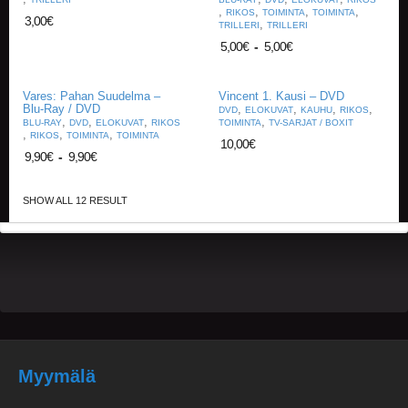
V
,
,
,
,
RIKOS
TOIMINTA
TOIMINTA
3,00
€
,
A
TRILLERI
TRILLERI
T
5,00
€
-
5,00
€
L
Vares: Pahan Suudelma –
Vincent 1. Kausi – DVD
A
Blu-Ray / DVD
,
,
,
,
DVD
ELOKUVAT
KAUHU
RIKOS
U
,
,
,
,
BLU-RAY
DVD
ELOKUVAT
RIKOS
TOIMINTA
TV-SARJAT / BOXIT
T
,
,
,
RIKOS
TOIMINTA
TOIMINTA
10,00
€
A
9,90
€
-
9,90
€
P
E
L
SHOW ALL 12 RESULT
I
T
M
A
G
I
C
T
H
Myymälä
E
G