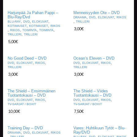
E
Harjunpää Ja Pahan Pappi –
Menneisyyden Ote – DVD
L
Blu-Ray/Dvd
,
,
,
DRAAMA
DVD
ELOKUVAT
RIKOS
,
,
,
,
O
BLU-RAY
DVD
ELOKUVAT
TRILLERI
,
,
KOTIMAISET
KOTIMAISET
RIKOS
K
3,00
€
,
,
,
,
RIKOS
TOIMINTA
TOIMINTA
U
,
TRILLERI
TRILLERI
V
5,00
€
A
T
No Good Deed – DVD
Ocean’s Eleven – DVD
,
,
,
,
,
,
K
DVD
ELOKUVAT
RIKOS
DVD
ELOKUVAT
RIKOS
TRILLERI
TRILLERI
I
R
3,00
€
3,00
€
J
A
T
The Shield – Ensimmäinen
The Shield – Viides
Tuotantokausi – DVD
Tuotantokausi – DVD
/
,
,
,
,
,
,
DVD
ELOKUVAT
RIKOS
DVD
ELOKUVAT
RIKOS
S
TV-SARJAT / BOXIT
TV-SARJAT / BOXIT
A
10,00
€
7,50
€
R
J
A
Training Day – DVD
Vares: Huhtikuun Tytöt – Blu-
K
,
,
,
Ray/DVD
DRAAMA
DVD
ELOKUVAT
RIKOS
U
,
,
,
,
TRILLERI
BLU-RAY
DVD
ELOKUVAT
RIKOS