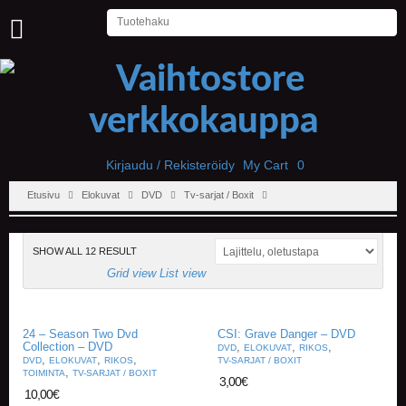
U
U
T
I
S
E
T
Kirjaudu / Rekisteröidy
My Cart
0
Etusivu
Elokuvat
DVD
Tv-sarjat / Boxit
E
T
U
S
SHOW ALL 12 RESULT
I
Grid view
List view
V
U
24 – Season Two Dvd
CSI: Grave Danger – DVD
P
Collection – DVD
,
,
,
DVD
ELOKUVAT
RIKOS
E
,
,
,
DVD
ELOKUVAT
RIKOS
TV-SARJAT / BOXIT
L
,
TOIMINTA
TV-SARJAT / BOXIT
3,00
€
I
10,00
€
T