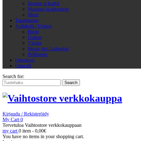
Juomat ja karkit
Maalaus ja rakentelu
Muut
Tapahtumat
Artikkelit / Uutiset
Blogi
Uutiset
Yleiset
Magic the Gathering
Pelihuone
Ostoskori
Oma tili
Search for:
Kirjaudu / Rekisteröidy
My Cart
0
Tervetuloa Vaihtostore verkkokauppaan
my cart
0 item -
0,00
€
You have no items in your shopping cart.