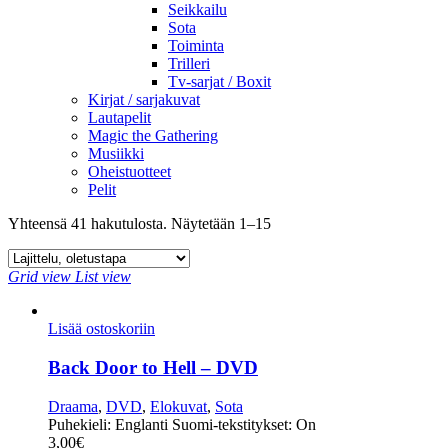
Seikkailu
Sota
Toiminta
Trilleri
Tv-sarjat / Boxit
Kirjat / sarjakuvat
Lautapelit
Magic the Gathering
Musiikki
Oheistuotteet
Pelit
Yhteensä 41 hakutulosta. Näytetään 1–15
Grid view
List view
Lisää ostoskoriin
Back Door to Hell – DVD
Draama
,
DVD
,
Elokuvat
,
Sota
Puhekieli: Englanti Suomi-tekstitykset: On
3,00
€