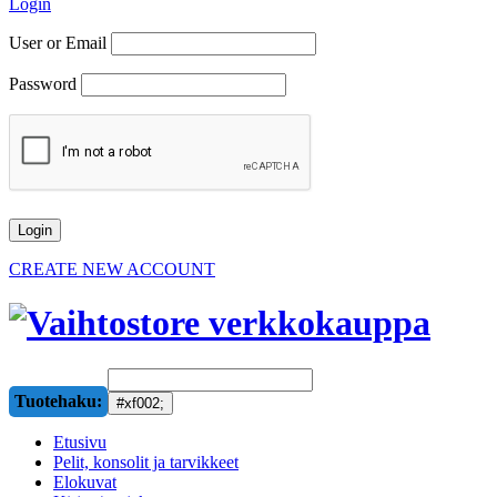
Login
User or Email
Password
CREATE NEW ACCOUNT
Tuotehaku:
Etusivu
Pelit, konsolit ja tarvikkeet
Elokuvat