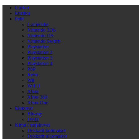
Uutiset
Etusivu
Pelit
Gamecube
Nintendo 3DS
Nintendo DS
Nintendo Switch
Playstation
Playstation 2
Playstation 3
Playstation 4
PSP
Retro
Wii
WII U
Xbox
Xbox 360
Xbox One
Elokuvat
Blu-ray
DVD
Kirjat / sarjakuvat
Dekkarit kotimaiset
Dekkarit ulkomaiset