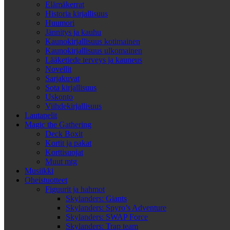
Elämäkerrat
Historia kirjallisuus
Huumori
Jännitys ja kauhu
Kaunokirjallisuus kotimainen
Kaunokirjallisuus ulkomainen
Lääketiede terveys ja kauneus
Novellit
Sarjakuvat
Sota kirjallisuus
Uskonto
Viihdekirjallisuus
Lautapelit
Magic the Gathering
Deck Boxit
Kortit ja pakat
Korttisuojat
Muut mtg
Musiikki
Oheistuotteet
Figuurit ja hahmot
Skylanders: Giants
Skylanders: Spyro’s Adventure
Skylanders: SWAP Force
Skylanders: Trap team