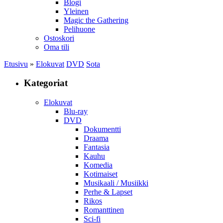
Blogi
Yleinen
Magic the Gathering
Pelihuone
Ostoskori
Oma tili
Etusivu
»
Elokuvat
DVD
Sota
Kategoriat
Elokuvat
Blu-ray
DVD
Dokumentti
Draama
Fantasia
Kauhu
Komedia
Kotimaiset
Musikaali / Musiikki
Perhe & Lapset
Rikos
Romanttinen
Sci-fi