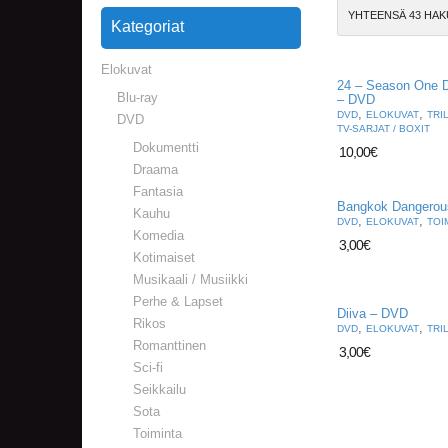
YHTEENSÄ 43 HAK
Kategoriat
Elokuvat
24 – Season One D
Blu-ray
– DVD
,
,
DVD
ELOKUVAT
TRI
DVD
TV-SARJAT / BOXIT
Dokumentti
10,00
€
Draama
Fantasia
Bangkok Dangerou
Kauhu
,
,
DVD
ELOKUVAT
TOI
Komedia
3,00
€
Kotimaiset
Musikaali / Musiikki
Perhe & Lapset
Diiva – DVD
Rikos
,
,
DVD
ELOKUVAT
TRI
Romanttinen
3,00
€
Sci-fi
Seikkailu
Sota
Toiminta