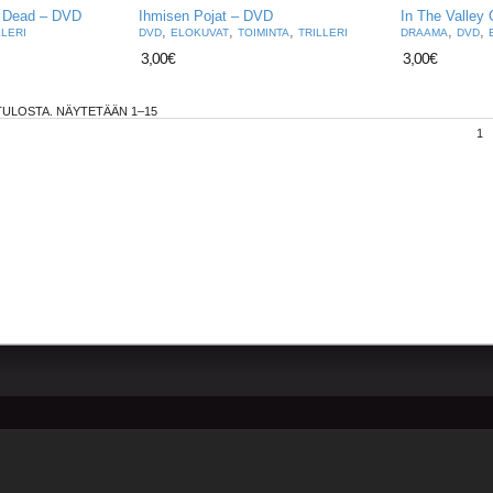
m Dead – DVD
Ihmisen Pojat – DVD
In The Valley
,
,
,
,
,
LLERI
DVD
ELOKUVAT
TOIMINTA
TRILLERI
DRAAMA
DVD
3,00
€
3,00
€
ULOSTA. NÄYTETÄÄN 1–15
1