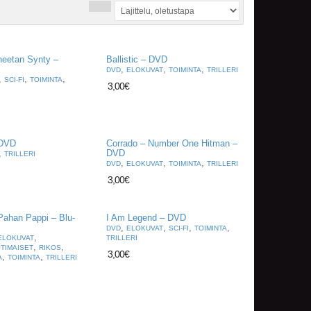
neetan Synty –
Ballistic – DVD
,
,
,
DVD
ELOKUVAT
TOIMINTA
TRILLERI
,
,
,
SCI-FI
TOIMINTA
3,00
€
 DVD
Corrado – Number One Hitman –
,
DVD
TRILLERI
,
,
,
DVD
ELOKUVAT
TOIMINTA
TRILLERI
3,00
€
Pahan Pappi – Blu-
I Am Legend – DVD
,
,
,
,
DVD
ELOKUVAT
SCI-FI
TOIMINTA
,
ELOKUVAT
TRILLERI
,
,
TIMAISET
RIKOS
3,00
€
,
,
A
TOIMINTA
TRILLERI