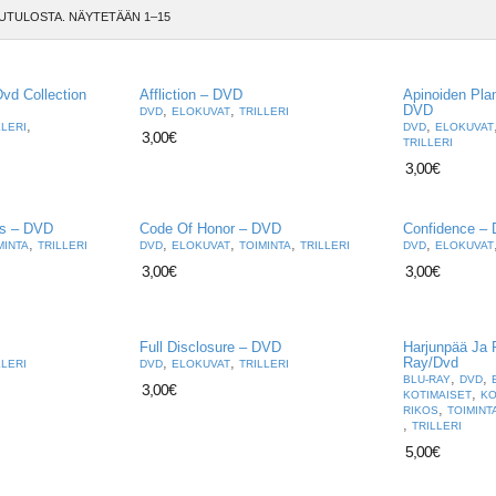
UTULOSTA. NÄYTETÄÄN 1–15
vd Collection
Affliction – DVD
Apinoiden Pla
,
,
DVD
DVD
ELOKUVAT
TRILLERI
,
,
LLERI
DVD
ELOKUVAT
3,00
€
TRILLERI
3,00
€
s – DVD
Code Of Honor – DVD
Confidence –
,
,
,
,
,
MINTA
TRILLERI
DVD
ELOKUVAT
TOIMINTA
TRILLERI
DVD
ELOKUVAT
3,00
€
3,00
€
Full Disclosure – DVD
Harjunpää Ja 
,
,
Ray/Dvd
LLERI
DVD
ELOKUVAT
TRILLERI
,
,
BLU-RAY
DVD
3,00
€
,
KOTIMAISET
KO
,
RIKOS
TOIMINT
,
TRILLERI
5,00
€