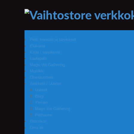
Pelit, konsolit ja tarvikkeet
Elokuvat
Kirjat / sarjakuvat
Lautapelit
Magic the Gathering
Musiikki
Oheistuotteet
Artikkelit / Uutiset
Uutiset
Blogi
Yleinen
Magic the Gathering
Pelihuone
Ostoskori
Oma tili