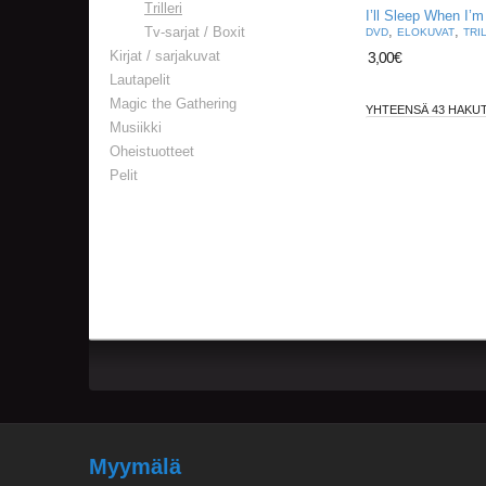
Trilleri
I’ll Sleep When I’
,
,
Tv-sarjat / Boxit
DVD
ELOKUVAT
TRI
Kirjat / sarjakuvat
3,00
€
Lautapelit
Magic the Gathering
YHTEENSÄ 43 HAKUT
Musiikki
Oheistuotteet
Pelit
Myymälä