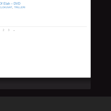
 Of Elah – DVD
,
ELOKUVAT
TRILLERI
2
3
→