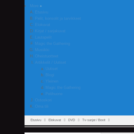
More
Etusivu
Pelit, konsolit ja tarvikkeet
Elokuvat
Kirjat / sarjakuvat
Lautapelit
Magic the Gathering
Musiikki
Oheistuotteet
Artikkelit / Uutiset
Uutiset
Blogi
Yleinen
Magic the Gathering
Pelihuone
Ostoskori
Oma tili
Etusivu
Elokuvat
DVD
Tv-sarjat / Boxit