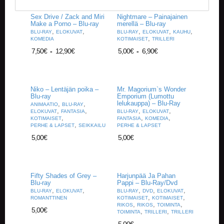
V
A
Sex Drive / Zack and Miri
Nightmare – Painajainen
T
Make a Porno – Blu-ray
merellä – Blu-ray
,
,
,
,
,
BLU-RAY
ELOKUVAT
BLU-RAY
ELOKUVAT
KAUHU
,
KOMEDIA
KOTIMAISET
TRILLERI
L
7,50
€
-
12,90
€
5,00
€
-
6,90
€
A
U
T
A
P
Niko – Lentäjän poika –
Mr. Magorium`s Wonder
Blu-ray
Emporium (Lumottu
E
lelukauppa) – Blu-Ray
,
,
ANIMAATIO
BLU-RAY
L
,
,
,
,
ELOKUVAT
FANTASIA
BLU-RAY
ELOKUVAT
I
,
,
,
KOTIMAISET
FANTASIA
KOMEDIA
,
T
PERHE & LAPSET
SEIKKAILU
PERHE & LAPSET
5,00
€
5,00
€
M
A
G
I
Fifty Shades of Grey –
Harjunpää Ja Pahan
C
Blu-ray
Pappi – Blu-Ray/Dvd
,
,
,
,
,
T
BLU-RAY
ELOKUVAT
BLU-RAY
DVD
ELOKUVAT
,
,
ROMANTTINEN
KOTIMAISET
KOTIMAISET
H
,
,
,
RIKOS
RIKOS
TOIMINTA
E
5,00
€
,
,
TOIMINTA
TRILLERI
TRILLERI
G