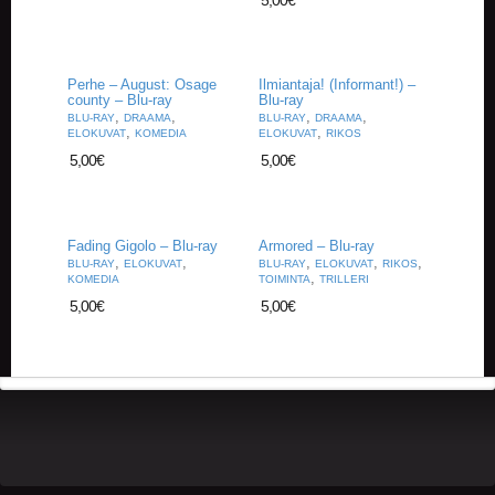
5,00
€
A
T
H
E
Perhe – August: Osage
Ilmiantaja! (Informant!) –
R
county – Blu-ray
Blu-ray
I
,
,
,
,
BLU-RAY
DRAAMA
BLU-RAY
DRAAMA
N
,
,
ELOKUVAT
KOMEDIA
ELOKUVAT
RIKOS
G
5,00
€
5,00
€
M
U
S
Fading Gigolo – Blu-ray
Armored – Blu-ray
I
,
,
,
,
,
BLU-RAY
ELOKUVAT
BLU-RAY
ELOKUVAT
RIKOS
I
,
KOMEDIA
TOIMINTA
TRILLERI
K
5,00
€
5,00
€
K
I
O
H
E
I
S
T