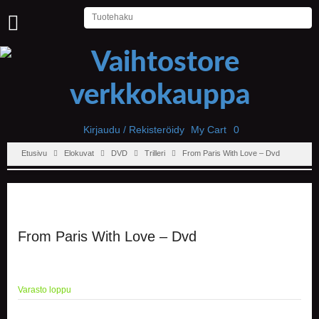
U
U
T
I
S
E
T
Kirjaudu / Rekisteröidy
My Cart
0
Etusivu
Elokuvat
DVD
Trilleri
From Paris With Love – Dvd
E
T
U
S
I
V
U
From Paris With Love – Dvd
P
E
L
Varasto loppu
I
T