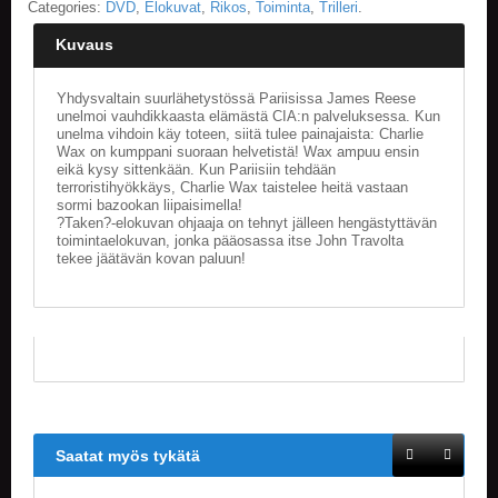
Categories:
DVD
,
Elokuvat
,
Rikos
,
Toiminta
,
Trilleri
.
E
Kuvaus
L
O
Yhdysvaltain suurlähetystössä Pariisissa James Reese
K
unelmoi vauhdikkaasta elämästä CIA:n palveluksessa. Kun
U
unelma vihdoin käy toteen, siitä tulee painajaista: Charlie
V
Wax on kumppani suoraan helvetistä! Wax ampuu ensin
A
eikä kysy sittenkään. Kun Pariisiin tehdään
T
terroristihyökkäys, Charlie Wax taistelee heitä vastaan
sormi bazookan liipaisimella!
?Taken?-elokuvan ohjaaja on tehnyt jälleen hengästyttävän
K
toimintaelokuvan, jonka pääosassa itse John Travolta
I
tekee jäätävän kovan paluun!
R
J
A
T
/
S
A
R
J
A
Saatat myös tykätä
K
U