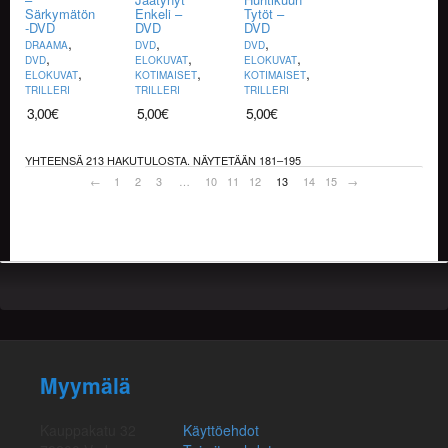
Särkymätön
Enkeli –
Tytöt –
-DVD
DVD
DVD
,
,
,
DRAAMA
DVD
DVD
,
,
,
DVD
ELOKUVAT
ELOKUVAT
,
,
,
ELOKUVAT
KOTIMAISET
KOTIMAISET
TRILLERI
TRILLERI
TRILLERI
3,00
€
5,00
€
5,00
€
YHTEENSÄ 213 HAKUTULOSTA. NÄYTETÄÄN 181–195
←
1
2
3
…
10
11
12
13
14
15
→
Myymälä
Kauppakatu 32
Käyttöehdot