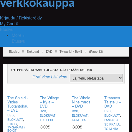
Kirjaudu / Rekisteröidy
My Cart
0
Etusivu
More
Etusivu
Etusivu
Elokuvat
DVD
Tv-sarjat / Boxit
(Page 13)
YHTEENSÄ 213 HAKUTULOSTA. NÄYTETÄÄN 181–195
Grid view
List view
The Shield –
The Village
The Whole
Titaanien
Viides
– Kylä –
Nine Yards
Taistelu –
Tuotantokausi
DVD
– DVD
DVD
– DVD
,
,
,
DVD
DVD
DVD
,
,
,
,
DVD
ELOKUVAT
ELOKUVAT
ELOKUVAT
,
,
ELOKUVAT
TRILLERI
KOMEDIA
FANTASIA
,
,
RIKOS
SEIKKAILU
3,00
€
3,00
€
TV-SARJAT /
TOIMINTA
BOXIT