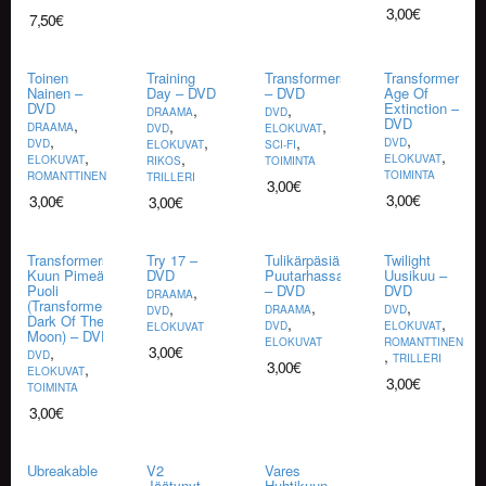
3,00
€
7,50
€
Toinen
Training
Transformers
Transformers:
Nainen –
Day – DVD
– DVD
Age Of
DVD
Extinction –
,
,
DRAAMA
DVD
DVD
,
,
,
DRAAMA
DVD
ELOKUVAT
,
,
,
,
DVD
DVD
ELOKUVAT
SCI-FI
,
,
,
ELOKUVAT
ELOKUVAT
RIKOS
TOIMINTA
TOIMINTA
ROMANTTINEN
TRILLERI
3,00
€
3,00
€
3,00
€
3,00
€
Transformers:
Try 17 –
Tulikärpäsiä
Twilight
Kuun Pimeä
DVD
Puutarhassa
Uusikuu –
Puoli
– DVD
DVD
,
DRAAMA
(Transformers:
,
,
,
DRAAMA
DVD
DVD
Dark Of The
,
,
DVD
ELOKUVAT
ELOKUVAT
Moon) – DVD
ELOKUVAT
ROMANTTINEN
3,00
€
,
,
DVD
TRILLERI
3,00
€
,
ELOKUVAT
3,00
€
TOIMINTA
3,00
€
Ubreakable
V2
Vares
–
Jäätynyt
Huhtikuun