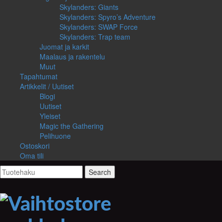
Skylanders: Giants
Skylanders: Spyro’s Adventure
Skylanders: SWAP Force
Skylanders: Trap team
Juomat ja karkit
Maalaus ja rakentelu
Muut
Tapahtumat
Artikkelit / Uutiset
Blogi
Uutiset
Yleiset
Magic the Gathering
Pelihuone
Ostoskori
Oma tili
Search
for: