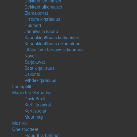
Dekkarit kotimaiset
Dekkarit ulkomaiset
Elämäkerrat
Historia kirjallisuus
Huumori
Jännitys ja kauhu
Kaunokirjallisuus kotimainen
Kaunokirjallisuus ulkomainen
Lääketiede terveys ja kauneus
Novellit
Sarjakuvat
Sota kirjallisuus
Uskonto
Viihdekirjallisuus
Lautapelit
Magic the Gathering
Deck Boxit
Kortit ja pakat
Korttisuojat
Muut mtg
Musiikki
Oheistuotteet
Figuurit ja hahmot