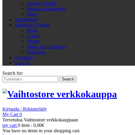
Juomat ja karkit
Maalaus ja rakentelu
Muut
Tapahtumat
Artikkelit / Uutiset
Blogi
Uutiset
Yleiset
Magic the Gathering
Pelihuone
Ostoskori
Oma tili
Search for:
Kirjaudu / Rekisteröidy
My Cart
0
Tervetuloa Vaihtostore verkkokauppaan
my cart
0 item -
0,00
€
You have no items in your shopping cart.