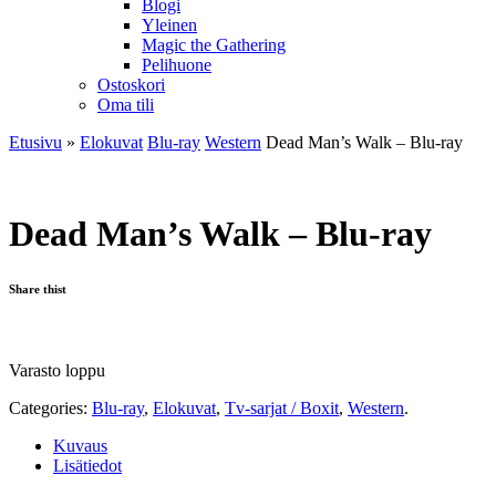
Blogi
Yleinen
Magic the Gathering
Pelihuone
Ostoskori
Oma tili
Etusivu
»
Elokuvat
Blu-ray
Western
Dead Man’s Walk – Blu-ray
Dead Man’s Walk – Blu-ray
Share thist
Varasto loppu
Categories:
Blu-ray
,
Elokuvat
,
Tv-sarjat / Boxit
,
Western
.
Kuvaus
Lisätiedot