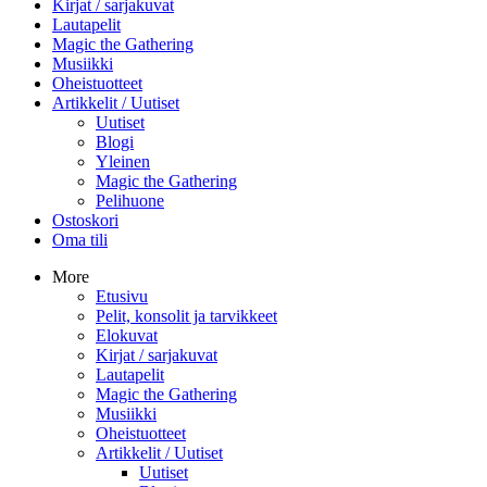
Kirjat / sarjakuvat
Lautapelit
Magic the Gathering
Musiikki
Oheistuotteet
Artikkelit / Uutiset
Uutiset
Blogi
Yleinen
Magic the Gathering
Pelihuone
Ostoskori
Oma tili
More
Etusivu
Pelit, konsolit ja tarvikkeet
Elokuvat
Kirjat / sarjakuvat
Lautapelit
Magic the Gathering
Musiikki
Oheistuotteet
Artikkelit / Uutiset
Uutiset