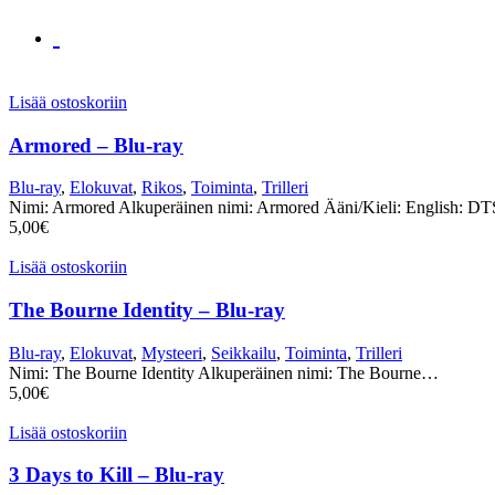
Lisää ostoskoriin
Armored – Blu-ray
Blu-ray
,
Elokuvat
,
Rikos
,
Toiminta
,
Trilleri
Nimi: Armored Alkuperäinen nimi: Armored Ääni/Kieli: English:
5,00
€
Lisää ostoskoriin
The Bourne Identity – Blu-ray
Blu-ray
,
Elokuvat
,
Mysteeri
,
Seikkailu
,
Toiminta
,
Trilleri
Nimi: The Bourne Identity Alkuperäinen nimi: The Bourne…
5,00
€
Lisää ostoskoriin
3 Days to Kill – Blu-ray