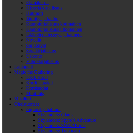
Elämäkerrat
Historia kirjallisuus
Huumori
Jännitys ja kauhu
Kaunokirjallisuus kotimainen
Kaunokirjallisuus ulkomainen
Lääketiede terveys ja kauneus
Novellit
Sarjakuvat
Sota kirjallisuus
Uskonto
Viihdekirjallisuus
Lautapelit
Magic the Gathering
Deck Boxit
Kortit ja pakat
Korttisuojat
Muut mtg
Musiikki
Oheistuotteet
Figuurit ja hahmot
Skylanders: Giants
Skylanders: Spyro’s Adventure
Skylanders: SWAP Force
Skylanders: Trap team