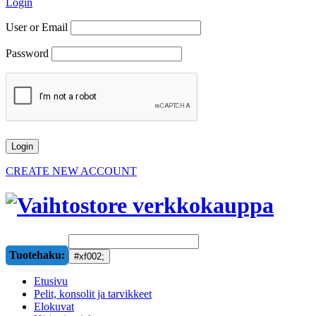
Login
User or Email
Password
CREATE NEW ACCOUNT
Tuotehaku:
Etusivu
Pelit, konsolit ja tarvikkeet
Elokuvat