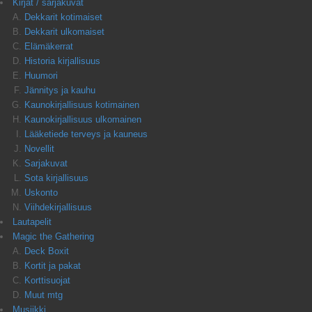
Kirjat / sarjakuvat
Dekkarit kotimaiset
Dekkarit ulkomaiset
Elämäkerrat
Historia kirjallisuus
Huumori
Jännitys ja kauhu
Kaunokirjallisuus kotimainen
Kaunokirjallisuus ulkomainen
Lääketiede terveys ja kauneus
Novellit
Sarjakuvat
Sota kirjallisuus
Uskonto
Viihdekirjallisuus
Lautapelit
Magic the Gathering
Deck Boxit
Kortit ja pakat
Korttisuojat
Muut mtg
Musiikki