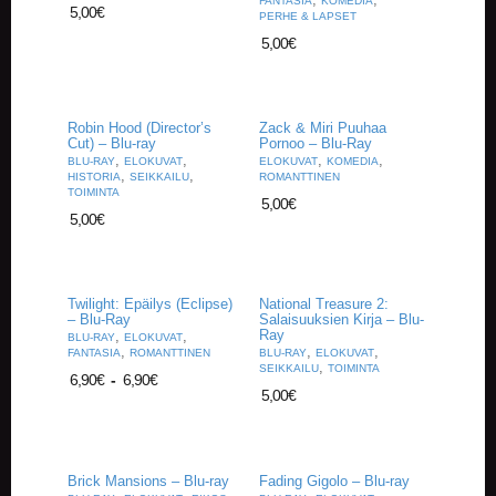
FANTASIA
KOMEDIA
5,00
€
PERHE & LAPSET
5,00
€
Robin Hood (Director’s
Zack & Miri Puuhaa
Cut) – Blu-ray
Pornoo – Blu-Ray
,
,
,
,
BLU-RAY
ELOKUVAT
ELOKUVAT
KOMEDIA
,
,
HISTORIA
SEIKKAILU
ROMANTTINEN
TOIMINTA
5,00
€
5,00
€
Twilight: Epäilys (Eclipse)
National Treasure 2:
– Blu-Ray
Salaisuuksien Kirja – Blu-
Ray
,
,
BLU-RAY
ELOKUVAT
,
,
,
FANTASIA
ROMANTTINEN
BLU-RAY
ELOKUVAT
,
SEIKKAILU
TOIMINTA
6,90
€
-
6,90
€
5,00
€
Brick Mansions – Blu-ray
Fading Gigolo – Blu-ray