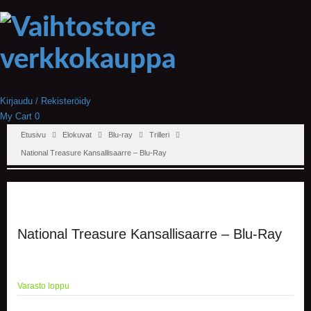
Kirjaudu / Rekisteröidy
My Cart
0
Etusivu
Elokuvat
Blu-ray
Trilleri
National Treasure Kansallisaarre – Blu-Ray
National Treasure Kansallisaarre – Blu-Ray
Varasto loppu