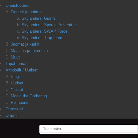
Oheistuotteet
Figuurit ja hahmot
Skylanders: Giants
Skylanders: Spyro’s Adventure
Skylanders: SWAP Force
Skylanders: Trap team
Juomat ja karkit
Maalaus ja rakentelu
Muut
Tapahtumat
Artikkelit / Uutiset
Blogi
Uutiset
Yleiset
Magic the Gathering
Pelihuone
Ostoskori
Oma tili