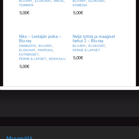
,
,
,
,
,
BLU-RAY
ELOKUVAT
RIKOS
BLU-RAY
ELOKUVAT
TOIMINTA
KOMEDIA
5,00
€
5,00
€
Niko – Lentäjän poika –
Neljä tyttöä ja maagiset
Blu-ray
farkut 2 – Blu-ray
,
,
,
,
ANIMAATIO
BLU-RAY
BLU-RAY
ELOKUVAT
,
,
ELOKUVAT
FANTASIA
PERHE & LAPSET
,
KOTIMAISET
5,00
€
,
PERHE & LAPSET
SEIKKAILU
5,00
€
Myymälä