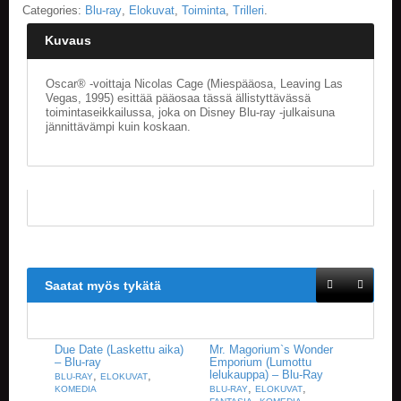
Categories:
Blu-ray
,
Elokuvat
,
Toiminta
,
Trilleri
.
Kuvaus
Oscar® -voittaja Nicolas Cage (Miespääosa, Leaving Las
Vegas, 1995) esittää pääosaa tässä ällistyttävässä
toimintaseikkailussa, joka on Disney Blu-ray -julkaisuna
jännittävämpi kuin koskaan.
Saatat myös tykätä
Due Date (Laskettu aika)
Mr. Magorium`s Wonder
– Blu-ray
Emporium (Lumottu
lelukauppa) – Blu-Ray
,
,
BLU-RAY
ELOKUVAT
,
,
KOMEDIA
BLU-RAY
ELOKUVAT
,
,