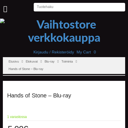
U
U
T
I
S
E
T
Kirjaudu / Rekisteröidy
My Cart
0
Etusivu
Elokuvat
Blu-ray
Toiminta
E
T
Hands of Stone – Blu-ray
U
S
I
V
U
Hands of Stone – Blu-ray
P
E
L
1 varastossa
I
T