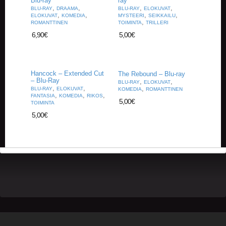
Blu-ray
ray
U
,
,
,
,
BLU-RAY
DRAAMA
BLU-RAY
ELOKUVAT
O
,
,
,
,
ELOKUVAT
KOMEDIA
MYSTEERI
SEIKKAILU
T
,
ROMANTTINEN
TOIMINTA
TRILLERI
T
6,90
€
5,00
€
E
E
T
Hancock – Extended Cut
The Rebound – Blu-ray
T
– Blu-Ray
,
,
BLU-RAY
ELOKUVAT
A
,
,
,
BLU-RAY
ELOKUVAT
KOMEDIA
ROMANTTINEN
,
,
,
FANTASIA
KOMEDIA
RIKOS
P
5,00
€
TOIMINTA
A
5,00
€
H
T
U
M
A
T
A
R
T
I
K