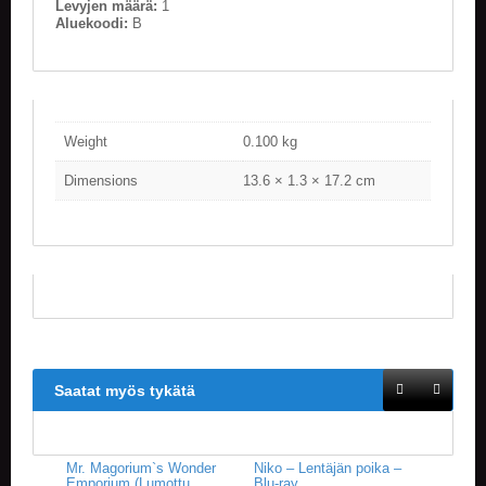
Levyjen määrä:
1
V
Aluekoodi:
B
A
T
L
A
U
Weight
0.100 kg
T
A
Dimensions
13.6 × 1.3 × 17.2 cm
P
E
L
I
T
M
A
G
I
Saatat myös tykätä
C
T
H
E
Mr. Magorium`s Wonder
Niko – Lentäjän poika –
G
Emporium (Lumottu
Blu-ray