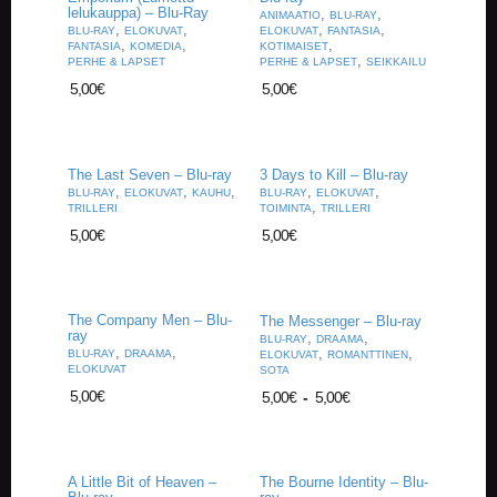
A
lelukauppa) – Blu-Ray
,
,
ANIMAATIO
BLU-RAY
T
,
,
,
,
BLU-RAY
ELOKUVAT
ELOKUVAT
FANTASIA
,
,
,
H
FANTASIA
KOMEDIA
KOTIMAISET
,
PERHE & LAPSET
PERHE & LAPSET
SEIKKAILU
E
R
5,00
€
5,00
€
I
N
G
The Last Seven – Blu-ray
3 Days to Kill – Blu-ray
,
,
,
,
,
BLU-RAY
ELOKUVAT
KAUHU
BLU-RAY
ELOKUVAT
M
,
TRILLERI
TOIMINTA
TRILLERI
U
5,00
€
5,00
€
S
I
I
K
K
The Company Men – Blu-
The Messenger – Blu-ray
I
ray
,
,
BLU-RAY
DRAAMA
,
,
,
,
BLU-RAY
DRAAMA
ELOKUVAT
ROMANTTINEN
ELOKUVAT
SOTA
O
5,00
€
5,00
€
-
5,00
€
H
E
I
S
A Little Bit of Heaven –
The Bourne Identity – Blu-
T