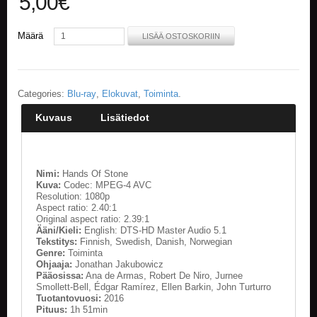
5,00
€
E
Määrä
LISÄÄ OSTOSKORIIN
L
O
K
U
V
Categories:
Blu-ray
,
Elokuvat
,
Toiminta
.
A
T
Kuvaus
Lisätiedot
K
I
R
Nimi:
Hands Of Stone
J
Kuva:
Codec: MPEG-4 AVC
A
Resolution: 1080p
Aspect ratio: 2.40:1
T
Original aspect ratio: 2.39:1
/
Ääni/Kieli:
English: DTS-HD Master Audio 5.1
S
Tekstitys:
Finnish, Swedish, Danish, Norwegian
A
Genre:
Toiminta
R
Ohjaaja:
Jonathan Jakubowicz
J
Pääosissa:
Ana de Armas, Robert De Niro, Jurnee
A
Smollett-Bell, Édgar Ramírez, Ellen Barkin, John Turturro
K
Tuotantovuosi:
2016
Pituus:
1h 51min
U