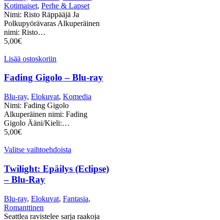
Kotimaiset
,
Perhe & Lapset
Nimi: Risto Räppääjä Ja
Polkupyörävaras Alkuperäinen
nimi: Risto…
5,00
€
Lisää ostoskoriin
Fading Gigolo – Blu-ray
Blu-ray
,
Elokuvat
,
Komedia
Nimi: Fading Gigolo
Alkuperäinen nimi: Fading
Gigolo Ääni/Kieli:…
5,00
€
Valitse vaihtoehdoista
Twilight: Epäilys (Eclipse)
– Blu-Ray
Blu-ray
,
Elokuvat
,
Fantasia
,
Romanttinen
Seattlea ravistelee sarja raakoja