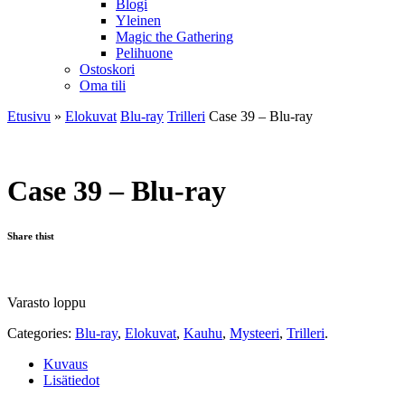
Blogi
Yleinen
Magic the Gathering
Pelihuone
Ostoskori
Oma tili
Etusivu
»
Elokuvat
Blu-ray
Trilleri
Case 39 – Blu-ray
Case 39 – Blu-ray
Share thist
Varasto loppu
Categories:
Blu-ray
,
Elokuvat
,
Kauhu
,
Mysteeri
,
Trilleri
.
Kuvaus
Lisätiedot