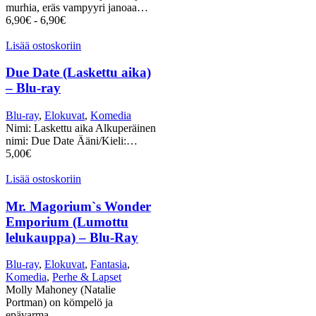
murhia, eräs vampyyri janoaa…
6,90
€
-
6,90
€
Lisää ostoskoriin
Due Date (Laskettu aika)
– Blu-ray
Blu-ray
,
Elokuvat
,
Komedia
Nimi: Laskettu aika Alkuperäinen
nimi: Due Date Ääni/Kieli:…
5,00
€
Lisää ostoskoriin
Mr. Magorium`s Wonder
Emporium (Lumottu
lelukauppa) – Blu-Ray
Blu-ray
,
Elokuvat
,
Fantasia
,
Komedia
,
Perhe & Lapset
Molly Mahoney (Natalie
Portman) on kömpelö ja
epävarma…