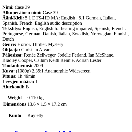
Nimi:
Case 39
Alkuperäinen nimi:
Case 39
Ääni/Kieli:
5.1 DTS-HD MA: English , 5.1 German, Italian,
Spanish, French, English audio description
Tekstitys:
English, English for hearing impaired, Spanish, French,
Portuguese, German, Danish, Italian, Swedish, Norwegian, Finnish,
Dutch
Genre:
Horror, Thriller, Mystery
Ohjaaja:
Christian Alvart
Pääosissa:
Renée Zellweger, Jodelle Ferland, Ian McShane,
Bradley Cooper, Callum Keith Rennie, Adrian Lester
Tuotantovuosi:
2009
Kuva:
(1080p) 2.35:1 Anamorphic Widescreen
Pituus:
1h 49min
Levyjen määrä:
1
Aluekoodi:
B
Weight
0.110 kg
Dimensions
13.6 × 1.5 × 17.2 cm
Kunto
Käytetty