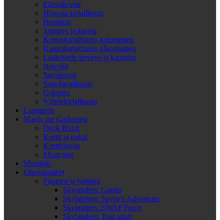
Elämäkerrat
Historia kirjallisuus
Huumori
Jännitys ja kauhu
Kaunokirjallisuus kotimainen
Kaunokirjallisuus ulkomainen
Lääketiede terveys ja kauneus
Novellit
Sarjakuvat
Sota kirjallisuus
Uskonto
Viihdekirjallisuus
Lautapelit
Magic the Gathering
Deck Boxit
Kortit ja pakat
Korttisuojat
Muut mtg
Musiikki
Oheistuotteet
Figuurit ja hahmot
Skylanders: Giants
Skylanders: Spyro’s Adventure
Skylanders: SWAP Force
Skylanders: Trap team