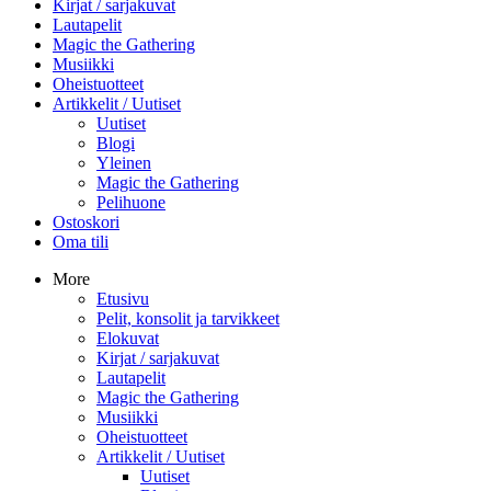
Kirjat / sarjakuvat
Lautapelit
Magic the Gathering
Musiikki
Oheistuotteet
Artikkelit / Uutiset
Uutiset
Blogi
Yleinen
Magic the Gathering
Pelihuone
Ostoskori
Oma tili
More
Etusivu
Pelit, konsolit ja tarvikkeet
Elokuvat
Kirjat / sarjakuvat
Lautapelit
Magic the Gathering
Musiikki
Oheistuotteet
Artikkelit / Uutiset
Uutiset