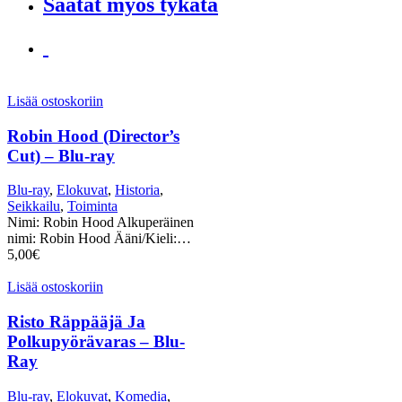
Saatat myös tykätä
Lisää ostoskoriin
Robin Hood (Director’s
Cut) – Blu-ray
Blu-ray
,
Elokuvat
,
Historia
,
Seikkailu
,
Toiminta
Nimi: Robin Hood Alkuperäinen
nimi: Robin Hood Ääni/Kieli:…
5,00
€
Lisää ostoskoriin
Risto Räppääjä Ja
Polkupyörävaras – Blu-
Ray
Blu-ray
,
Elokuvat
,
Komedia
,