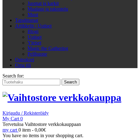
Juomat ja karkit
Maalaus ja rakentelu
Muut
Tapahtumat
Artikkelit / Uutiset
Blogi
Uutiset
Yleiset
Magic the Gathering
Pelihuone
Ostoskori
Oma tili
Search for:
Kirjaudu / Rekisteröidy
My Cart
0
Tervetuloa Vaihtostore verkkokauppaan
my cart
0 item -
0,00
€
You have no items in your shopping cart.