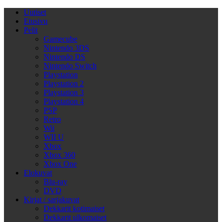
Uutiset
Etusivu
Pelit
Gamecube
Nintendo 3DS
Nintendo DS
Nintendo Switch
Playstation
Playstation 2
Playstation 3
Playstation 4
PSP
Retro
Wii
WII U
Xbox
Xbox 360
Xbox One
Elokuvat
Blu-ray
DVD
Kirjat / sarjakuvat
Dekkarit kotimaiset
Dekkarit ulkomaiset