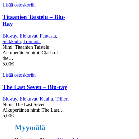
Lisää ostoskoriin
Titaanien Taistelu – Blu-
Ray
Blu-ray
,
Elokuvat
,
Fantasia
,
Seikkailu
,
Toiminta
Nimi: Titaanien Taistelu
Alkuperäinen nimi: Clash of
the…
5,00
€
Lisää ostoskoriin
The Last Seven – Blu-ray
Blu-ray
,
Elokuvat
,
Kauhu
,
Trilleri
Nimi: The Last Seven
Alkuperäinen nimi: The Last…
5,00
€
Myymälä