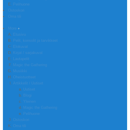
Pelihuone
Ostoskori
Oma tili
More
Etusivu
Pelit, konsolit ja tarvikkeet
Elokuvat
Kirjat / sarjakuvat
Lautapelit
Magic the Gathering
Musiikki
Oheistuotteet
Artikkelit / Uutiset
Uutiset
Blogi
Yleinen
Magic the Gathering
Pelihuone
Ostoskori
Oma tili