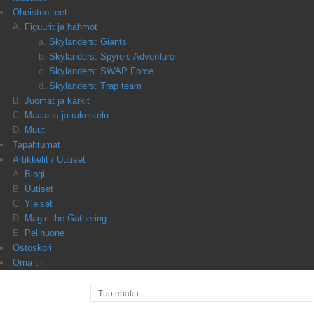
Oheistuotteet
Figuurit ja hahmot
Skylanders: Giants
Skylanders: Spyro’s Adventure
Skylanders: SWAP Force
Skylanders: Trap team
Juomat ja karkit
Maalaus ja rakentelu
Muut
Tapahtumat
Artikkelit / Uutiset
Blogi
Uutiset
Yleiset
Magic the Gathering
Pelihuone
Ostoskori
Oma tili