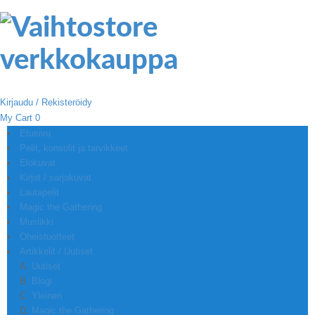
Kirjaudu / Rekisteröidy
My Cart
0
Etusivu
Pelit, konsolit ja tarvikkeet
Elokuvat
Kirjat / sarjakuvat
Lautapelit
Magic the Gathering
Musiikki
Oheistuotteet
Artikkelit / Uutiset
Uutiset
Blogi
Yleinen
Magic the Gathering