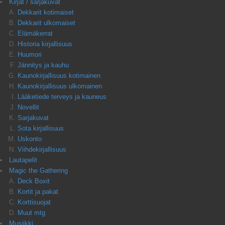
Kirjat / sarjakuvat
Dekkarit kotimaiset
Dekkarit ulkomaiset
Elämäkerrat
Historia kirjallisuus
Huumori
Jännitys ja kauhu
Kaunokirjallisuus kotimainen
Kaunokirjallisuus ulkomainen
Lääketiede terveys ja kauneus
Novellit
Sarjakuvat
Sota kirjallisuus
Uskonto
Viihdekirjallisuus
Lautapelit
Magic the Gathering
Deck Boxit
Kortit ja pakat
Korttisuojat
Muut mtg
Musiikki