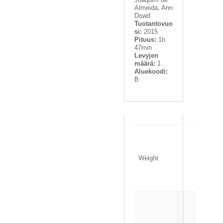
Almeida, Ann
Dowd
Tuotantovuo
si:
2015
Pituus:
1h
47min
Levyjen
määrä:
1
Aluekoodi:
B
0
.
1
Weight
2
0
k
g
1
3
.