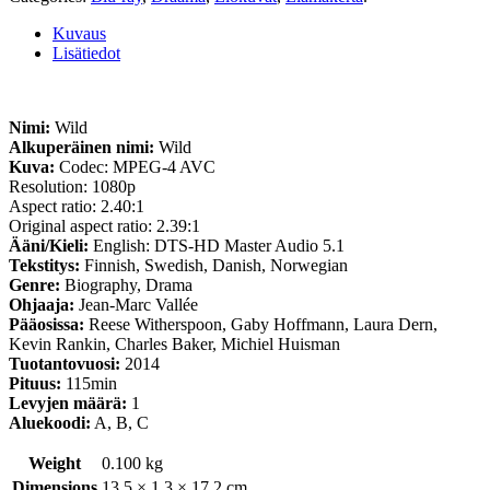
Kuvaus
Lisätiedot
Nimi:
Wild
Alkuperäinen nimi:
Wild
Kuva:
Codec: MPEG-4 AVC
Resolution: 1080p
Aspect ratio: 2.40:1
Original aspect ratio: 2.39:1
Ääni/Kieli:
English: DTS-HD Master Audio 5.1
Tekstitys:
Finnish, Swedish, Danish, Norwegian
Genre:
Biography, Drama
Ohjaaja:
Jean-Marc Vallée
Pääosissa:
Reese Witherspoon, Gaby Hoffmann, Laura Dern,
Kevin Rankin, Charles Baker, Michiel Huisman
Tuotantovuosi:
2014
Pituus:
115min
Levyjen määrä:
1
Aluekoodi:
A, B, C
Weight
0.100 kg
Dimensions
13.5 × 1.3 × 17.2 cm