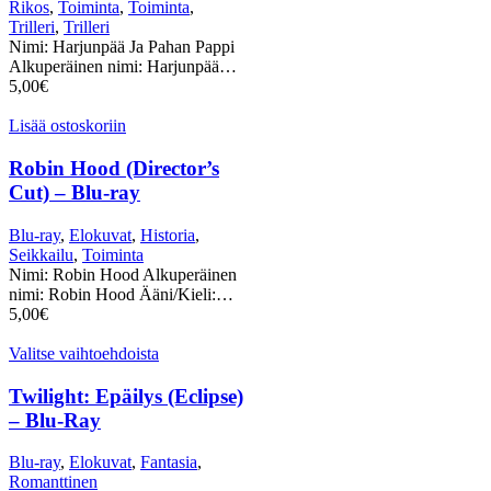
Rikos
,
Toiminta
,
Toiminta
,
Trilleri
,
Trilleri
Nimi: Harjunpää Ja Pahan Pappi
Alkuperäinen nimi: Harjunpää…
5,00
€
Lisää ostoskoriin
Robin Hood (Director’s
Cut) – Blu-ray
Blu-ray
,
Elokuvat
,
Historia
,
Seikkailu
,
Toiminta
Nimi: Robin Hood Alkuperäinen
nimi: Robin Hood Ääni/Kieli:…
5,00
€
Valitse vaihtoehdoista
Twilight: Epäilys (Eclipse)
– Blu-Ray
Blu-ray
,
Elokuvat
,
Fantasia
,
Romanttinen