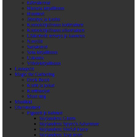
Elämäkerrat
Historia kirjallisuus
Huumori
Jännitys ja kauhu
Kaunokirjallisuus kotimainen
Kaunokirjallisuus ulkomainen
Lääketiede terveys ja kauneus
Novellit
Sarjakuvat
Sota kirjallisuus
Uskonto
Viihdekirjallisuus
Lautapelit
Magic the Gathering
Deck Boxit
Kortit ja pakat
Korttisuojat
Muut mtg
Musiikki
Oheistuotteet
Figuurit ja hahmot
Skylanders: Giants
Skylanders: Spyro’s Adventure
Skylanders: SWAP Force
Skylanders: Trap team