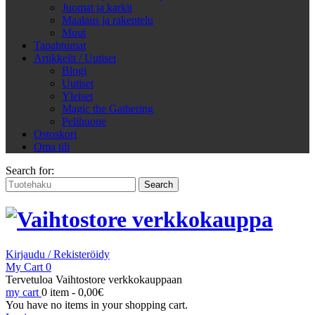
Juomat ja karkit
Maalaus ja rakentelu
Muut
Tapahtumat
Artikkelit / Uutiset
Blogi
Uutiset
Yleiset
Magic the Gathering
Pelihuone
Ostoskori
Oma tili
Search for:
Kirjaudu / Rekisteröidy
My Cart
0
Tervetuloa Vaihtostore verkkokauppaan
my cart
0 item -
0,00
€
You have no items in your shopping cart.