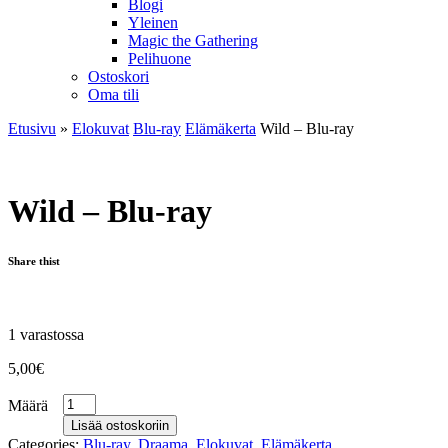
Blogi
Yleinen
Magic the Gathering
Pelihuone
Ostoskori
Oma tili
Etusivu
»
Elokuvat
Blu-ray
Elämäkerta
Wild – Blu-ray
Wild – Blu-ray
Share thist
1 varastossa
5,00
€
Määrä
Lisää ostoskoriin
Categories:
Blu-ray
,
Draama
,
Elokuvat
,
Elämäkerta
.