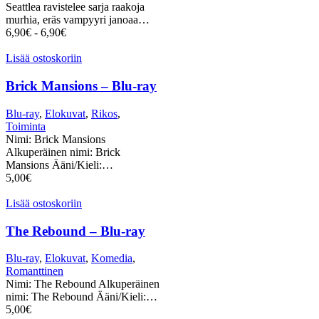
Seattlea ravistelee sarja raakoja
murhia, eräs vampyyri janoaa…
6,90
€
-
6,90
€
Lisää ostoskoriin
Brick Mansions – Blu-ray
Blu-ray
,
Elokuvat
,
Rikos
,
Toiminta
Nimi: Brick Mansions
Alkuperäinen nimi: Brick
Mansions Ääni/Kieli:…
5,00
€
Lisää ostoskoriin
The Rebound – Blu-ray
Blu-ray
,
Elokuvat
,
Komedia
,
Romanttinen
Nimi: The Rebound Alkuperäinen
nimi: The Rebound Ääni/Kieli:…
5,00
€