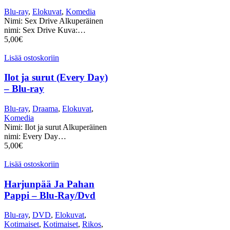
Blu-ray
,
Elokuvat
,
Komedia
Nimi: Sex Drive Alkuperäinen
nimi: Sex Drive Kuva:…
5,00
€
Lisää ostoskoriin
Ilot ja surut (Every Day)
– Blu-ray
Blu-ray
,
Draama
,
Elokuvat
,
Komedia
Nimi: Ilot ja surut Alkuperäinen
nimi: Every Day…
5,00
€
Lisää ostoskoriin
Harjunpää Ja Pahan
Pappi – Blu-Ray/Dvd
Blu-ray
,
DVD
,
Elokuvat
,
Kotimaiset
,
Kotimaiset
,
Rikos
,