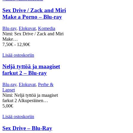
Sex Drive / Zack and Miri
Make a Porno – Blu-ray
Blu-ray
,
Elokuvat
,
Komedia
Nimi: Sex Drive / Zack and Miri
Make…
7,50
€
-
12,90
€
Lisää ostoskoriin
Neljä tyttöä ja maagiset
farkut 2 – Blu-ray
Blu-ray
,
Elokuvat
,
Perhe &
Lapset
Nimi: Neljä tyttöä ja maagiset
farkut 2 Alkuperäinen…
5,00
€
Lisää ostoskoriin
Sex Drive – Blu-Ray