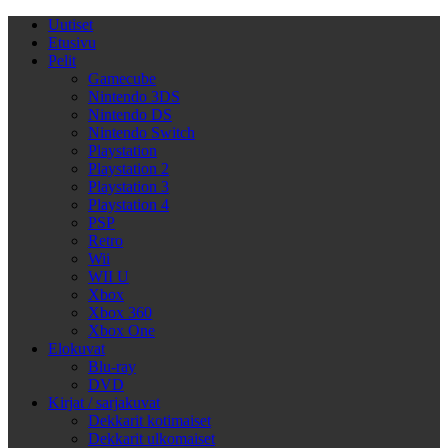
Uutiset
Etusivu
Pelit
Gamecube
Nintendo 3DS
Nintendo DS
Nintendo Switch
Playstation
Playstation 2
Playstation 3
Playstation 4
PSP
Retro
Wii
WII U
Xbox
Xbox 360
Xbox One
Elokuvat
Blu-ray
DVD
Kirjat / sarjakuvat
Dekkarit kotimaiset
Dekkarit ulkomaiset