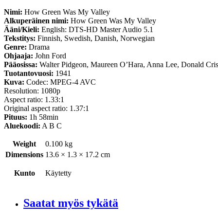
Nimi:
How Green Was My Valley
Alkuperäinen nimi:
How Green Was My Valley
Ääni/Kieli:
English: DTS-HD Master Audio 5.1
Tekstitys:
Finnish, Swedish, Danish, Norwegian
Genre:
Drama
Ohjaaja:
John Ford
Pääosissa:
Walter Pidgeon, Maureen O’Hara, Anna Lee, Donald Cri
Tuotantovuosi:
1941
Kuva:
Codec: MPEG-4 AVC
Resolution: 1080p
Aspect ratio: 1.33:1
Original aspect ratio: 1.37:1
Pituus:
1h 58min
Aluekoodi:
A B C
Weight
0.100 kg
Dimensions
13.6 × 1.3 × 17.2 cm
Kunto
Käytetty
Saatat myös tykätä