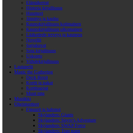
Elämäkerrat
Historia kirjallisuus
Huumori
Jännitys ja kauhu
Kaunokirjallisuus kotimainen
Kaunokirjallisuus ulkomainen
Lääketiede terveys ja kauneus
Novellit
Sarjakuvat
Sota kirjallisuus
Uskonto
Viihdekirjallisuus
Lautapelit
Magic the Gathering
Deck Boxit
Kortit ja pakat
Korttisuojat
Muut mtg
Musiikki
Oheistuotteet
Figuurit ja hahmot
Skylanders: Giants
Skylanders: Spyro’s Adventure
Skylanders: SWAP Force
Skylanders: Trap team