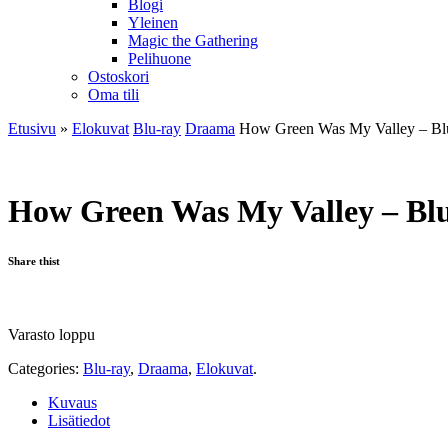
Blogi
Yleinen
Magic the Gathering
Pelihuone
Ostoskori
Oma tili
Etusivu
»
Elokuvat
Blu-ray
Draama
How Green Was My Valley – Bl
How Green Was My Valley – Bl
Share thist
Varasto loppu
Categories:
Blu-ray
,
Draama
,
Elokuvat
.
Kuvaus
Lisätiedot