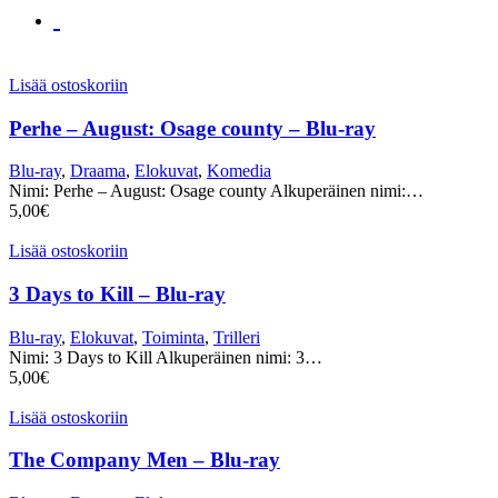
Lisää ostoskoriin
Perhe – August: Osage county – Blu-ray
Blu-ray
,
Draama
,
Elokuvat
,
Komedia
Nimi: Perhe – August: Osage county Alkuperäinen nimi:…
5,00
€
Lisää ostoskoriin
3 Days to Kill – Blu-ray
Blu-ray
,
Elokuvat
,
Toiminta
,
Trilleri
Nimi: 3 Days to Kill Alkuperäinen nimi: 3…
5,00
€
Lisää ostoskoriin
The Company Men – Blu-ray