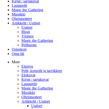
Kirjat / sarjakuvat
Lautapelit
Magic the Gathering
Musiikki
Oheistuotteet
Artikkelit / Uutiset
Uutiset
Blogi
Yleinen
Magic the Gathering
Pelihuone
Ostoskori
Oma tili
More
Etusivu
Pelit, konsolit ja tarvikkeet
Elokuvat
Kirjat / sarjakuvat
Lautapelit
Magic the Gathering
Musiikki
Oheistuotteet
Artikkelit / Uutiset
Uutiset