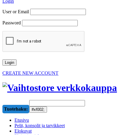
Login
User or Email
Password
CREATE NEW ACCOUNT
Tuotehaku:
Etusivu
Pelit, konsolit ja tarvikkeet
Elokuvat