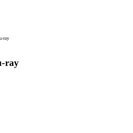
u-ray
u-ray