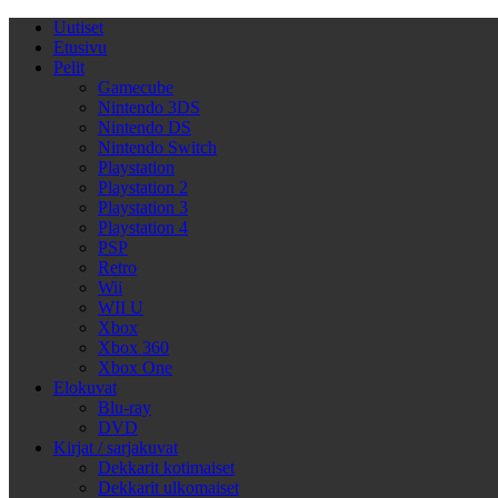
Uutiset
Etusivu
Pelit
Gamecube
Nintendo 3DS
Nintendo DS
Nintendo Switch
Playstation
Playstation 2
Playstation 3
Playstation 4
PSP
Retro
Wii
WII U
Xbox
Xbox 360
Xbox One
Elokuvat
Blu-ray
DVD
Kirjat / sarjakuvat
Dekkarit kotimaiset
Dekkarit ulkomaiset