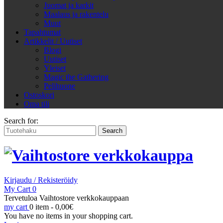
Juomat ja karkit
Maalaus ja rakentelu
Muut
Tapahtumat
Artikkelit / Uutiset
Blogi
Uutiset
Yleiset
Magic the Gathering
Pelihuone
Ostoskori
Oma tili
Search for:
Kirjaudu / Rekisteröidy
My Cart
0
Tervetuloa Vaihtostore verkkokauppaan
my cart
0 item -
0,00
€
You have no items in your shopping cart.