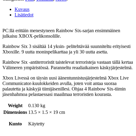
Kuvaus
Lisätiedot
PC:llä erittäin menestyneen Rainbow Six-sarjan ensimmäinen
julkaisu XBOX-pelikonsolille.
Rainbow Six 3 sisältää 14 yksin- pelitehtävää suunniteltu erityisesti
Xboxille. 9 uutta moninpelikarttaa ja yli 30 uutta asetta.
Rainbow Six -antiterroristit taistelevat terroristeja vastaan tällä kertaa
Välimeren ympäristössä. Paranneltu reaaliaikainen käskyjärjestelmä.
Xbox Livessä on täysin uusi äänentunnistusjärjestelmä Xbox Live
Communicator-kuulokkeiden avulla, joten voit antaa suoraa
palautetta ja käskyjä tiimijäsenillesi. Ohjaa 4 Rainbow Six-tiimin
jäsenhahmoa pelastaessasi maailmaa terroristien kourasta.
Weight
0.130 kg
Dimensions
13.5 × 1.5 × 19 cm
Kunto
Käytetty