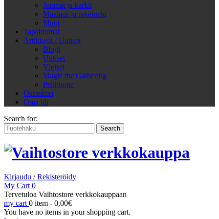
Juomat ja karkit
Maalaus ja rakentelu
Muut
Tapahtumat
Artikkelit / Uutiset
Blogi
Uutiset
Yleiset
Magic the Gathering
Pelihuone
Ostoskori
Oma tili
Search for:
Kirjaudu / Rekisteröidy
My Cart
0
Tervetuloa Vaihtostore verkkokauppaan
my cart
0 item -
0,00
€
You have no items in your shopping cart.