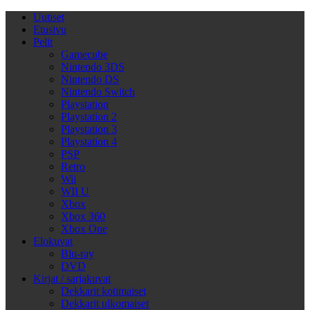
Uutiset
Etusivu
Pelit
Gamecube
Nintendo 3DS
Nintendo DS
Nintendo Switch
Playstation
Playstation 2
Playstation 3
Playstation 4
PSP
Retro
Wii
WII U
Xbox
Xbox 360
Xbox One
Elokuvat
Blu-ray
DVD
Kirjat / sarjakuvat
Dekkarit kotimaiset
Dekkarit ulkomaiset