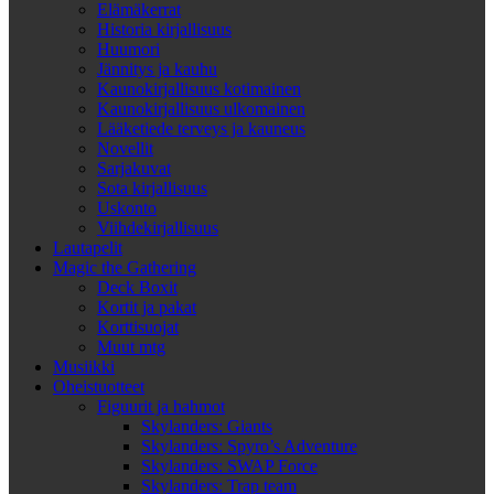
Elämäkerrat
Historia kirjallisuus
Huumori
Jännitys ja kauhu
Kaunokirjallisuus kotimainen
Kaunokirjallisuus ulkomainen
Lääketiede terveys ja kauneus
Novellit
Sarjakuvat
Sota kirjallisuus
Uskonto
Viihdekirjallisuus
Lautapelit
Magic the Gathering
Deck Boxit
Kortit ja pakat
Korttisuojat
Muut mtg
Musiikki
Oheistuotteet
Figuurit ja hahmot
Skylanders: Giants
Skylanders: Spyro’s Adventure
Skylanders: SWAP Force
Skylanders: Trap team