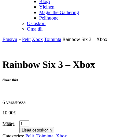
Blogi
Yleinen
Magic the Gathering
Pelihuone
Ostoskori
Oma tili
Etusivu
»
Pelit
Xbox
Toiminta
Rainbow Six 3 – Xbox
Rainbow Six 3 – Xbox
Share thist
6 varastossa
10,00
€
Määrä
Lisää ostoskoriin
Categories:
Pelit
,
Toiminta
,
Xbox
.