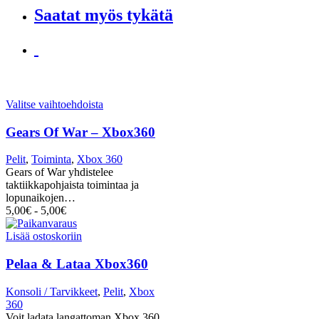
Saatat myös tykätä
Valitse vaihtoehdoista
Gears Of War – Xbox360
Pelit
,
Toiminta
,
Xbox 360
Gears of War yhdistelee
taktiikkapohjaista toimintaa ja
lopunaikojen…
5,00
€
-
5,00
€
Lisää ostoskoriin
Pelaa & Lataa Xbox360
Konsoli / Tarvikkeet
,
Pelit
,
Xbox
360
Voit ladata langattoman Xbox 360