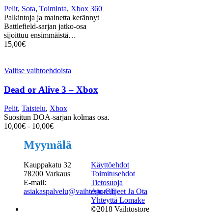
Pelit
,
Sota
,
Toiminta
,
Xbox 360
Palkintoja ja mainetta kerännyt
Battlefield-sarjan jatko-osa
sijoittuu ensimmäistä…
15,00
€
Valitse vaihtoehdoista
Dead or Alive 3 – Xbox
Pelit
,
Taistelu
,
Xbox
Suositun DOA-sarjan kolmas osa.
10,00
€
-
10,00
€
Myymälä
Kauppakatu 32
Käyttöehdot
78200 Varkaus
Toimitusehdot
E-mail:
Tietosuoja
asiakaspalvelu@vaihtostore.fi
Ajo-Ohjeet Ja Ota
Yhteyttä Lomake
©2018 Vaihtostore