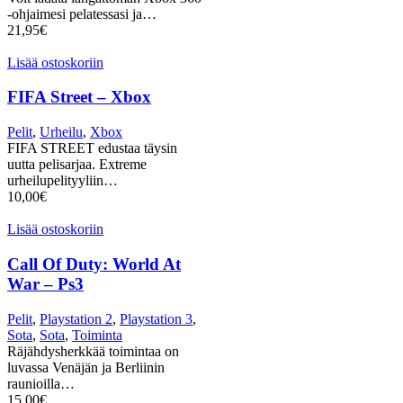
-ohjaimesi pelatessasi ja…
21,95
€
Lisää ostoskoriin
FIFA Street – Xbox
Pelit
,
Urheilu
,
Xbox
FIFA STREET edustaa täysin
uutta pelisarjaa. Extreme
urheilupelityyliin…
10,00
€
Lisää ostoskoriin
Call Of Duty: World At
War – Ps3
Pelit
,
Playstation 2
,
Playstation 3
,
Sota
,
Sota
,
Toiminta
Räjähdysherkkää toimintaa on
luvassa Venäjän ja Berliinin
raunioilla…
15,00
€