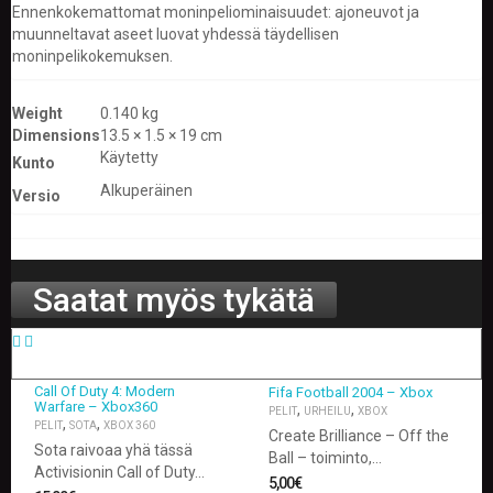
A
Ennenkokemattomat moninpeliominaisuudet: ajoneuvot ja
T
muunneltavat aseet luovat yhdessä täydellisen
H
moninpelikokemuksen.
E
R
I
Weight
0.140 kg
N
Dimensions
13.5 × 1.5 × 19 cm
G
Käytetty
Kunto
Alkuperäinen
M
Versio
U
S
I
I
Saatat myös tykätä
K
K
I
O
Call Of Duty 4: Modern
Fifa Football 2004 – Xbox
H
Warfare – Xbox360
,
,
PELIT
URHEILU
XBOX
E
,
,
PELIT
SOTA
XBOX 360
Create Brilliance – Off the
I
Sota raivoaa yhä tässä
Ball – toiminto,…
S
Activisionin Call of Duty…
T
5,00
€