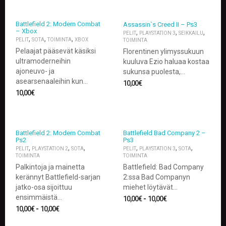
K
E
L
Battlefield 2: Modern Combat
Assassin`s Creed II – Ps3
I
– Xbox
,
,
,
PELIT
PLAYSTATION 3
SEIKKAILU
T
,
,
,
PELIT
SOTA
TOIMINTA
XBOX
TOIMINTA
/
Pelaajat pääsevät käsiksi
Florentinen ylimyssukuun
U
ultramoderneihin
kuuluva Ezio haluaa kostaa
U
ajoneuvo- ja
sukunsa puolesta,…
T
asearsenaaleihin kun…
10,00
€
I
S
10,00
€
E
T
O
Battlefield 2: Modern Combat
Battlefield Bad Company 2 –
Ps2
Ps3
S
,
,
,
,
,
,
PELIT
PLAYSTATION 2
SOTA
PELIT
PLAYSTATION 3
SOTA
T
TOIMINTA
TOIMINTA
O
Palkintoja ja mainetta
Battlefield: Bad Company
S
kerännyt Battlefield-sarjan
2:ssa Bad Companyn
K
O
jatko-osa sijoittuu
miehet löytävät…
R
ensimmäistä…
10,00
€
-
10,00
€
I
10,00
€
-
10,00
€