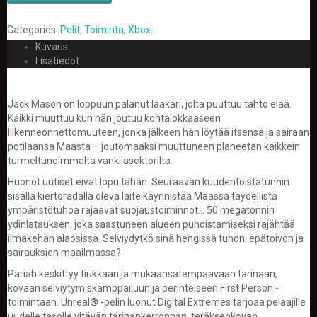
E
Categories:
Pelit
,
Toiminta
,
Xbox
.
L
Kuvaus
O
Lisätiedot
K
U
V
A
Jack Mason on loppuun palanut lääkäri, jolta puuttuu tahto elää.
T
Kaikki muuttuu kun hän joutuu kohtalokkaaseen
liikenneonnettomuuteen, jonka jälkeen hän löytää itsensä ja sairaan
K
potilaansa Maasta – joutomaaksi muuttuneen planeetan kaikkein
I
turmeltuneimmalta vankilasektorilta.
R
Huonot uutiset eivät lopu tähän. Seuraavan kuudentoistatunnin
J
sisällä kiertoradalla oleva laite käynnistää Maassa täydellistä
A
T
ympäristötuhoa rajaavat suojaustoiminnot… 50 megatonnin
/
ydinlatauksen, joka saastuneen alueen puhdistamiseksi räjähtää
S
ilmakehän alaosissa. Selviydytkö sinä hengissä tuhon, epätoivon ja
A
sairauksien maailmassa?
R
J
Pariah keskittyy tiukkaan ja mukaansatempaavaan tarinaan,
A
kovaan selviytymiskamppailuun ja perinteiseen First Person -
K
toimintaan. Unreal® -pelin luonut Digital Extremes tarjoaa pelaajille
U
uudelle tasolle yltävän tarinankerronnan, teräksenkovan