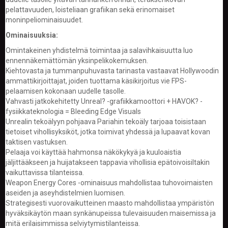
V
pelattavuuden, loisteliaan grafiikan sekä erinomaiset
A
moninpeliominaisuudet.
T
Ominaisuuksia:
L
Omintakeinen yhdistelmä toimintaa ja salavihkaisuutta luo
A
ennennäkemättömän yksinpelikokemuksen.
U
Kiehtovasta ja tummanpuhuvasta tarinasta vastaavat Hollywoodin
T
ammattikirjoittajat, joiden tuottama käsikirjoitus vie FPS-
A
P
pelaamisen kokonaan uudelle tasolle.
E
Vahvasti jatkokehitetty Unreal? -grafiikkamoottori + HAVOK? -
L
fysiikkateknologia = Bleeding Edge Visuals
I
Unrealin tekoälyyn pohjaava Pariahin tekoäly tarjoaa toisistaan
T
tietoiset vihollisyksiköt, jotka toimivat yhdessä ja lupaavat kovan
taktisen vastuksen.
M
Pelaaja voi käyttää hahmonsa näkökykyä ja kuuloaistia
A
jäljittääkseen ja huijatakseen tappavia vihollisia epätoivoisiltakin
G
vaikuttavissa tilanteissa.
I
Weapon Energy Cores -ominaisuus mahdollistaa tuhovoimaisten
C
aseiden ja aseyhdistelmien luomisen.
T
Strategisesti vuorovaikutteinen maasto mahdollistaa ympäristön
H
hyväksikäytön maan synkänupeissa tulevaisuuden maisemissa ja
E
G
mitä erilaisimmissa selviytymistilanteissa.