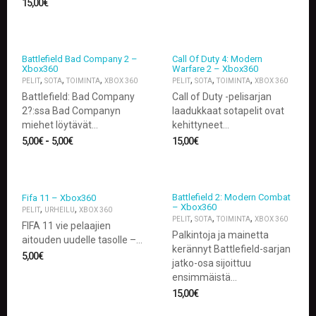
15,00
€
U
O
T
T
E
Battlefield Bad Company 2 –
Call Of Duty 4: Modern
E
Xbox360
Warfare 2 – Xbox360
,
,
,
,
,
,
T
PELIT
SOTA
TOIMINTA
XBOX 360
PELIT
SOTA
TOIMINTA
XBOX 360
Battlefield: Bad Company
Call of Duty -pelisarjan
T
2?:ssa Bad Companyn
laadukkaat sotapelit ovat
A
miehet löytävät…
kehittyneet…
P
5,00
€
-
5,00
€
15,00
€
A
H
T
U
Battlefield 2: Modern Combat
Fifa 11 – Xbox360
M
– Xbox360
,
,
PELIT
URHEILU
XBOX 360
A
,
,
,
PELIT
SOTA
TOIMINTA
XBOX 360
T
FIFA 11 vie pelaajien
Palkintoja ja mainetta
aitouden uudelle tasolle –…
kerännyt Battlefield-sarjan
A
5,00
€
jatko-osa sijoittuu
R
ensimmäistä…
T
I
15,00
€
K