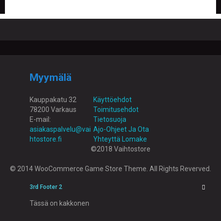
O
M
A
T
I
L
I
Myymälä
Kauppakatu 32
Käyttöehdot
78200 Varkaus
Toimitusehdot
E-mail:
Tietosuoja
asiakaspalvelu@vai
Ajo-Ohjeet Ja Ota
htostore.fi
Yhteyttä Lomake
©2018 Vaihtostore
© 2014 WooCommerce Game Store Theme. All Rights Reverved.
3rd Footer 2
Tässä on kakkonen