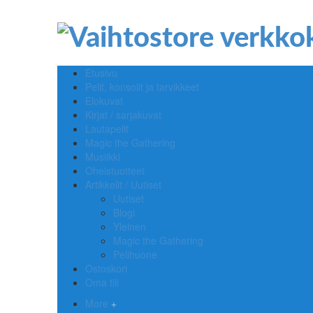
Etusivu
Pelit, konsolit ja tarvikkeet
Elokuvat
Kirjat / sarjakuvat
Lautapelit
Magic the Gathering
Musiikki
Oheistuotteet
Artikkelit / Uutiset
Uutiset
Blogi
Yleinen
Magic the Gathering
Pelihuone
Ostoskori
Oma tili
More