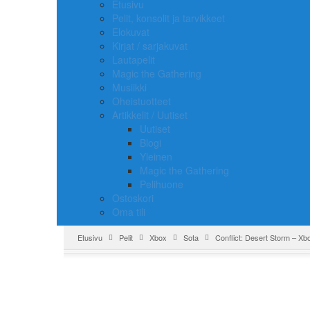
Etusivu
Pelit, konsolit ja tarvikkeet
Elokuvat
Kirjat / sarjakuvat
Lautapelit
Magic the Gathering
Musiikki
Oheistuotteet
Artikkelit / Uutiset
Uutiset
Blogi
Yleinen
Magic the Gathering
Pelihuone
Ostoskori
Oma tili
Etusivu
Pelit
Xbox
Sota
Conflict: Desert Storm – Xb