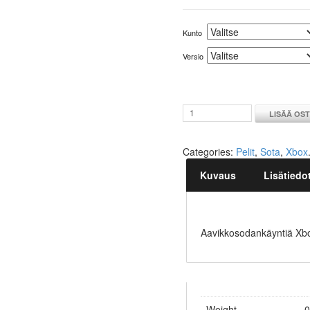
Kunto
Versio
LISÄÄ OS
Categories:
Pelit
,
Sota
,
Xbox
Kuvaus
Lisätiedo
Aavikkosodankäyntiä Xbox
Weight
0