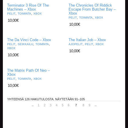
V
Terminator 3 Rise Of The
The Chronicles Of Riddick
A
Machines – Xbox
Escape From Butcher Bay –
T
,
,
Xbox
PELIT
TOIMINTA
XBOX
,
,
PELIT
TOIMINTA
XBOX
10,00
€
10,00
€
L
A
U
The Da Vinci Code – Xbox
The Italian Job – Xbox
T
,
,
,
,
,
PELIT
SEIKKAILU
TOIMINTA
AJOPELIT
PELIT
XBOX
A
XBOX
10,00
€
P
10,00
€
E
L
I
The Matrix Path Of Neo –
T
Xbox
,
,
PELIT
TOIMINTA
XBOX
M
10,00
€
A
G
I
YHTEENSÄ 126 HAKUTULOSTA. NÄYTETÄÄN 91–105
C
←
1
2
3
4
5
6
7
8
9
→
T
H
E
G