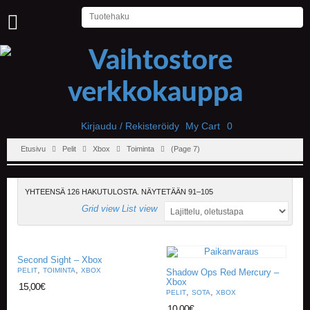
U
U
T
I
S
E
T
Kirjaudu / Rekisteröidy
My Cart
0
Etusivu
Pelit
Xbox
Toiminta
(Page 7)
E
T
U
S
YHTEENSÄ 126 HAKUTULOSTA. NÄYTETÄÄN 91–105
I
Grid view
List view
V
U
P
Second Sight – Xbox
E
,
,
PELIT
TOIMINTA
XBOX
Shadow Ops Red Mercury –
L
Xbox
15,00
€
,
,
I
PELIT
SOTA
XBOX
T
10,00
€