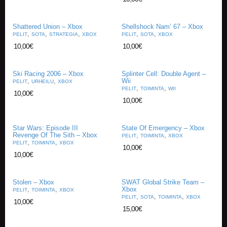
E
Shattered Union – Xbox
Shellshock Nam’ 67 – Xbox
L
,
,
,
,
,
PELIT
SOTA
STRATEGIA
XBOX
PELIT
SOTA
XBOX
O
K
10,00
€
10,00
€
U
V
A
Ski Racing 2006 – Xbox
Splinter Cell: Double Agent –
,
,
Wii
T
PELIT
URHEILU
XBOX
,
,
PELIT
TOIMINTA
WII
10,00
€
10,00
€
K
I
R
Star Wars: Episode III
State Of Emergency – Xbox
J
Revenge Of The Sith – Xbox
,
,
PELIT
TOIMINTA
XBOX
A
,
,
PELIT
TOIMINTA
XBOX
10,00
€
T
10,00
€
/
S
A
Stolen – Xbox
SWAT Global Strike Team –
R
,
,
Xbox
PELIT
TOIMINTA
XBOX
J
,
,
,
PELIT
SOTA
TOIMINTA
XBOX
10,00
€
A
15,00
€
K
U