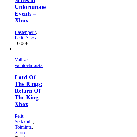
Series of
Unfortunate
Events –
Xbox
Lastenpelit
,
Pelit
,
Xbox
10,00
€
Valitse
vaihtoehdoista
Lord Of
The Rings:
Return Of
The King –
Xbox
Pelit
,
Seikkailu
,
Toiminta
,
Xbox