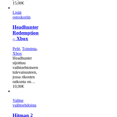
15,00
€
Lisää
ostoskoriin
Headhunter
Redemption
– Xbox
Pelit
,
Toiminta
,
Xbox
Headhunter
sijoittuu
vaihtoehtoiseen
tulevaisuuteen,
jossa rikosten
ratkonta on…
10,00
€
Valitse
vaihtoehdoista
Hitman 2