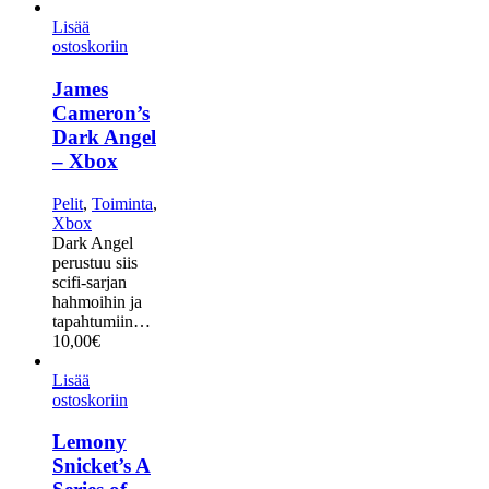
Lisää
ostoskoriin
James
Cameron’s
Dark Angel
– Xbox
Pelit
,
Toiminta
,
Xbox
Dark Angel
perustuu siis
scifi-sarjan
hahmoihin ja
tapahtumiin…
10,00
€
Lisää
ostoskoriin
Lemony
Snicket’s A