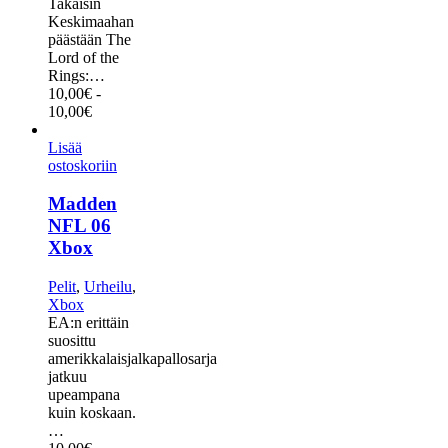
Takaisin
Keskimaahan
päästään The
Lord of the
Rings:…
10,00
€
-
10,00
€
Lisää
ostoskoriin
Madden
NFL 06
Xbox
Pelit
,
Urheilu
,
Xbox
EA:n erittäin
suosittu
amerikkalaisjalkapallosarja
jatkuu
upeampana
kuin koskaan.
…