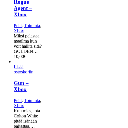
Rogue
Agent –
Xbox
Pelit
,
Toiminta
,
Xbox
Miksi pelastaa
maailma kun
voit hallita sitä?
GOLDEN…
10,00
€
Lisää
ostoskoriin
Gun –
Xbox
Pelit
,
Toiminta
,
Xbox
Kun mies, jota
Colton White
pitää isänään
paljastaa,…