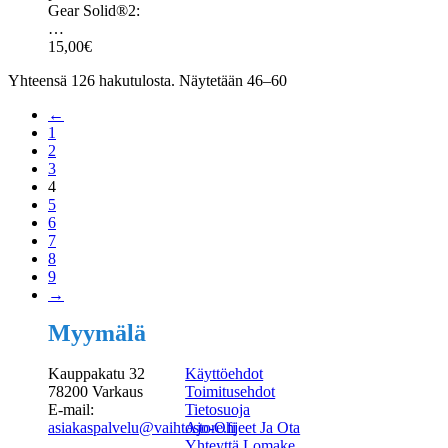
Gear Solid®2:
…
15,00
€
Yhteensä 126 hakutulosta. Näytetään 46–60
←
1
2
3
4
5
6
7
8
9
→
Myymälä
Kauppakatu 32
Käyttöehdot
78200 Varkaus
Toimitusehdot
E-mail:
Tietosuoja
asiakaspalvelu@vaihtostore.fi
Ajo-Ohjeet Ja Ota
Yhteyttä Lomake