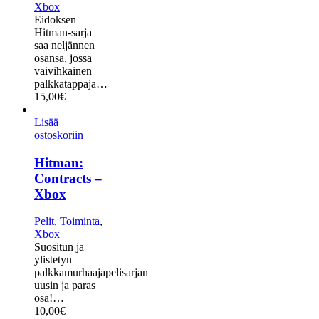
Xbox
Eidoksen
Hitman-sarja
saa neljännen
osansa, jossa
vaivihkainen
palkkatappaja…
15,00
€
Lisää
ostoskoriin
Hitman:
Contracts –
Xbox
Pelit
,
Toiminta
,
Xbox
Suositun ja
ylistetyn
palkkamurhaajapelisarjan
uusin ja paras
osa!…
10,00
€