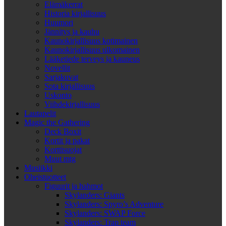
Elämäkerrat
Historia kirjallisuus
Huumori
Jännitys ja kauhu
Kaunokirjallisuus kotimainen
Kaunokirjallisuus ulkomainen
Lääketiede terveys ja kauneus
Novellit
Sarjakuvat
Sota kirjallisuus
Uskonto
Viihdekirjallisuus
Lautapelit
Magic the Gathering
Deck Boxit
Kortit ja pakat
Korttisuojat
Muut mtg
Musiikki
Oheistuotteet
Figuurit ja hahmot
Skylanders: Giants
Skylanders: Spyro’s Adventure
Skylanders: SWAP Force
Skylanders: Trap team