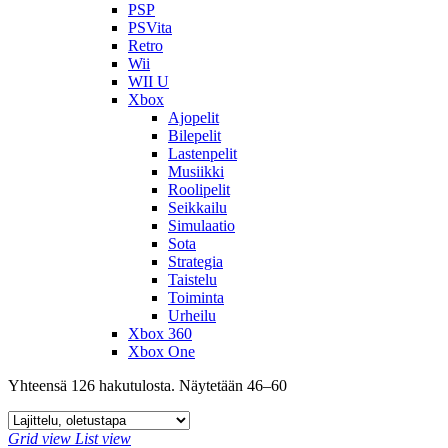
PSP
PSVita
Retro
Wii
WII U
Xbox
Ajopelit
Bilepelit
Lastenpelit
Musiikki
Roolipelit
Seikkailu
Simulaatio
Sota
Strategia
Taistelu
Toiminta
Urheilu
Xbox 360
Xbox One
Yhteensä 126 hakutulosta. Näytetään 46–60
Grid view
List view