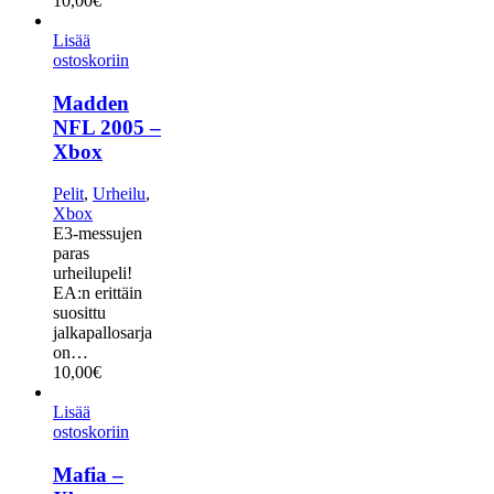
10,00
€
Lisää
ostoskoriin
Madden
NFL 2005 –
Xbox
Pelit
,
Urheilu
,
Xbox
E3-messujen
paras
urheilupeli!
EA:n erittäin
suosittu
jalkapallosarja
on…
10,00
€
Lisää
ostoskoriin
Mafia –