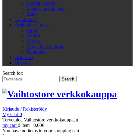
Juomat ja karkit
Maalaus ja rakentelu
Muut
Tapahtumat
Artikkelit / Uutiset
Blogi
Uutiset
Yleiset
Magic the Gathering
Pelihuone
Ostoskori
Oma tili
Search for:
Kirjaudu / Rekisteröidy
My Cart
0
Tervetuloa Vaihtostore verkkokauppaan
my cart
0 item -
0,00
€
You have no items in your shopping cart.