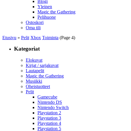
Blogi
Yleinen
Magic the Gathering
Pelihuone
Ostoskori
Oma tili
Etusivu
»
Pelit
Xbox
Toiminta
(Page 4)
Kategoriat
Elokuvat
Kirjat / sarjakuvat
Lautapelit
Magic the Gathering
Musiikki
Oheistuotteet
Pelit
Gamecube
Nintendo DS
Nintendo Switch
Playstation 2
Playstation 3
Playstation 4
Playstation 5