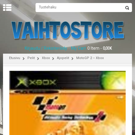
U
U
T
I
S
E
Kirjaudu / Rekisteröidy
My Cart
0 Item -
0,00
€
T
Etusivu
Pelit
Xbox
Ajopelit
MotoGP 2 – Xbox
E
T
U
S
I
V
U
P
E
L
I
T