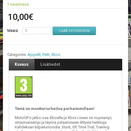
V
1 varastossa
A
T
10,00
€
L
Määrä
A
LISÄÄ OSTOSKORIIN
U
T
A
P
Categories:
Ajopelit
,
Pelit
,
Xbox
.
E
L
Kuvaus
Lisätiedot
I
T
M
A
G
I
C
Tämä on moottoriurheilua parhaimmillaan!
T
H
MotoGP:n jatko-osa Xboxille ja Xbox Liveen on nopeampi,
E
virtaviivaisempi ja täynnä pelaamiseen liittyviä herkkuja.
Kahdeksan kilpailumoodia: Stunt, GP, Time Trial, Training
G