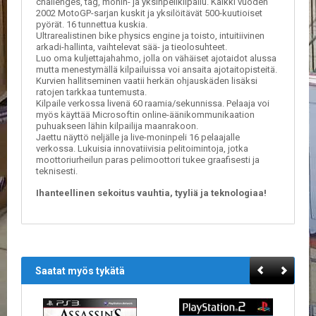
challenges, tag, monin- ja yksinpelikilpailu. Kaikki vuoden
A
2002 MotoGP-sarjan kuskit ja yksilöitävät 500-kuutioiset
T
pyörät. 16 tunnettua kuskia.
H
Ultrarealistinen bike physics engine ja toisto, intuitiivinen
E
arkadi-hallinta, vaihtelevat sää- ja tieolosuhteet.
R
Luo oma kuljettajahahmo, jolla on vähäiset ajotaidot alussa
I
mutta menestymällä kilpailuissa voi ansaita ajotaitopisteitä.
N
Kurvien hallitseminen vaatii herkän ohjauskäden lisäksi
ratojen tarkkaa tuntemusta.
G
Kilpaile verkossa livenä 60 raamia/sekunnissa. Pelaaja voi
myös käyttää Microsoftin online-äänikommunikaation
M
puhuakseen lähin kilpailija maanrakoon.
U
Jaettu näyttö neljälle ja live-moninpeli 16 pelaajalle
verkossa. Lukuisia innovatiivisia pelitoimintoja, jotka
S
moottoriurheilun paras pelimoottori tukee graafisesti ja
I
teknisesti.
I
K
Ihanteellinen sekoitus vauhtia, tyyliä ja teknologiaa!
K
I
O
H
E
Saatat myös tykätä
I
S
T