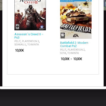
U
O
T
T
E
E
T
Assassin`s Creed II –
T
Ps3
,
,
A
PELIT
PLAYSTATION 3
Battlefield 2: Modern
,
SEIKKAILU
TOIMINTA
P
Combat Ps2
,
,
A
PELIT
PLAYSTATION 2
10,00
€
,
SOTA
TOIMINTA
H
T
10,00
€
-
10,00
€
U
M
A
T
A
R
T
I
K