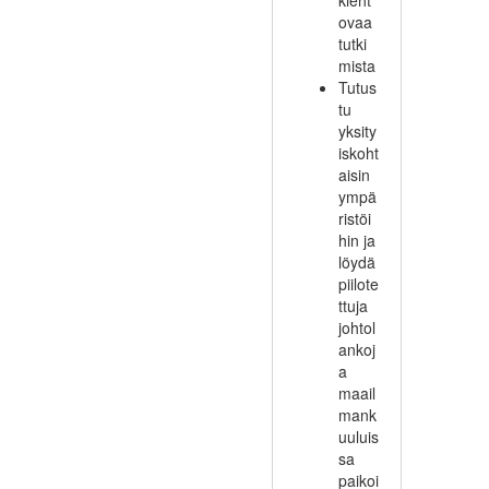
kieht
ovaa
tutki
mista
Tutus
tu
yksity
iskoht
aisin
ympä
ristöi
hin ja
löydä
piilote
ttuja
johtol
ankoj
a
maail
mank
uuluis
sa
paikoi