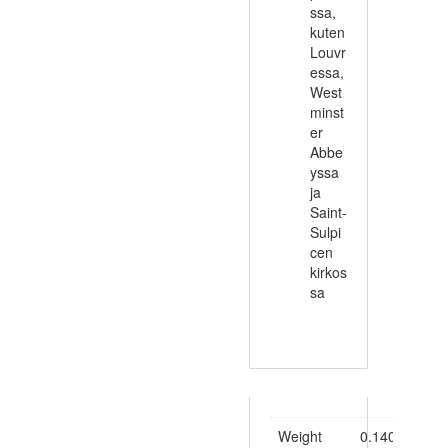
ssa,
kuten
Louvr
essa,
West
minst
er
Abbe
yssa
ja
Saint-
Sulpi
cen
kirkos
sa
Weight
0.140 kg