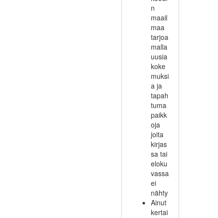
n
maail
maa
tarjoa
malla
uusia
koke
muksi
a ja
tapah
tuma
paikk
oja
joita
kirjas
sa tai
eloku
vassa
ei
nähty
Ainut
kertai