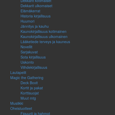
Dekkarit kotimaiset
Dekkarit ulkomaiset
Elämäkerrat
Historia kirjallisuus
Huumori
Jännitys ja kauhu
Kaunokirjallisuus kotimainen
Kaunokirjallisuus ulkomainen
Lääketiede terveys ja kauneus
Novellit
Sarjakuvat
Sota kirjallisuus
Uskonto
Viihdekirjallisuus
Lautapelit
Magic the Gathering
Deck Boxit
Kortit ja pakat
Korttisuojat
Muut mtg
Musiikki
Oheistuotteet
Figuurit ja hahmot