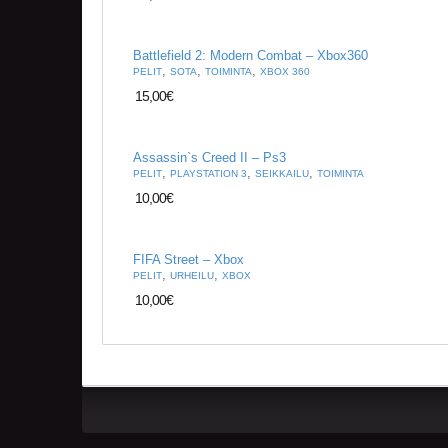
Battlefield 2: Modern Combat – Xbox360
,
,
,
PELIT
SOTA
TOIMINTA
XBOX 360
15,00
€
Assassin`s Creed II – Ps3
,
,
,
PELIT
PLAYSTATION 3
SEIKKAILU
TOIMINTA
10,00
€
FIFA Street – Xbox
,
,
PELIT
URHEILU
XBOX
10,00
€