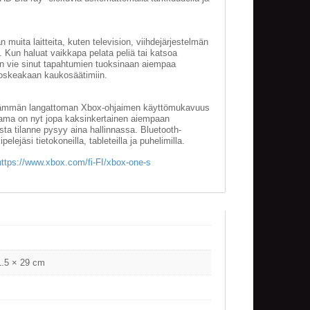
uita laitteita, kuten television, viihdejärjestelmän
en. Kun haluat vaikkapa pelata peliä tai katsoa
tin vie sinut tapahtumien tuoksinaan aiempaa
koskeakaan kaukosäätimiin.
äämmän langattoman Xbox-ohjaimen käyttömukavuus
tama on nyt jopa kaksinkertainen aiempaan
osta tilanne pysyy aina hallinnassa. Bluetooth-
pelejäsi tietokoneilla, tableteilla ja puhelimilla.
https://www.xbox.com/fi-FI/xbox-one-s
1.5 × 29 cm