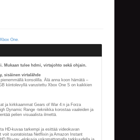
Xbox One
.
. Mukaan tulee hdmi, virtajohto sekä ohjain.
, sisäinen virtalähde
pienemmällä konsolilla. Älä anna koon hämätä –
00GB kiintolevyllä varustettu Xbox One S on kaikkien
mat ja kirkkaammat Gears of War 4:n ja Forza
High Dynamic Range -tekniikka korostaa vaaleiden ja
ntää pelien visuaalista ilmettä.
ista HD-kuvaa tarkempi ja esittää videokuvan
yt voit suoratoistaa Netflixin ja Amazon Instant
 HD Blu-ray -elokuvia uskomattomalla tarkkuudella ja