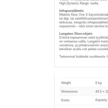
High Dynamic Range -tuella.
Infrapunalähetin
Määritä Xbox One S käynnistämään m
tai digi- tai satelliittivastaanottim
elokuvaa, integroitu infrapunalähe
nopeammin – eikä sinun tarvitse 
Langaton Xbox-ohjain
Entistä kapeamman sekä tyylikk
on vertaansa vailla. Langaton kan
verrattuna, ja pintakuvioinnin ansi
tekniikan avulla voit pelata suosikki
Tarkemmat lisätiedot osoitteesta:
Weight
6 kg
Dimensions
43.5 × 1
Käytetty
Kunto