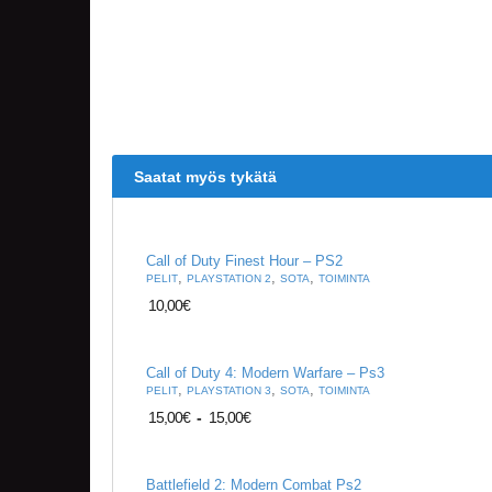
Saatat myös tykätä
Call of Duty Finest Hour – PS2
,
,
,
PELIT
PLAYSTATION 2
SOTA
TOIMINTA
10,00
€
Call of Duty 4: Modern Warfare – Ps3
,
,
,
PELIT
PLAYSTATION 3
SOTA
TOIMINTA
15,00
€
-
15,00
€
Battlefield 2: Modern Combat Ps2