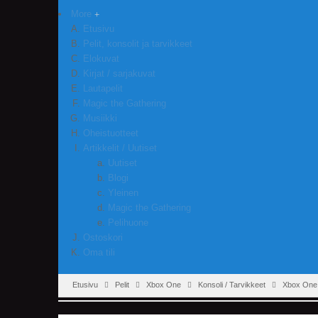
More
Etusivu
Pelit, konsolit ja tarvikkeet
Elokuvat
Kirjat / sarjakuvat
Lautapelit
Magic the Gathering
Musiikki
Oheistuotteet
Artikkelit / Uutiset
Uutiset
Blogi
Yleinen
Magic the Gathering
Pelihuone
Ostoskori
Oma tili
Etusivu
Pelit
Xbox One
Konsoli / Tarvikkeet
Xbox One 