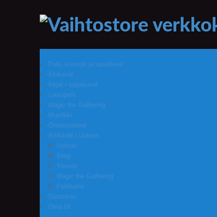
Pelit, konsolit ja tarvikkeet
Elokuvat
Kirjat / sarjakuvat
Lautapelit
Magic the Gathering
Musiikki
Oheistuotteet
Artikkelit / Uutiset
Uutiset
Blogi
Yleinen
Magic the Gathering
Pelihuone
Ostoskori
Oma tili