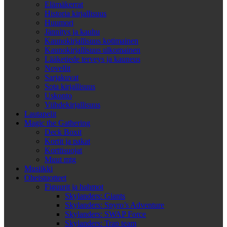
Elämäkerrat
Historia kirjallisuus
Huumori
Jännitys ja kauhu
Kaunokirjallisuus kotimainen
Kaunokirjallisuus ulkomainen
Lääketiede terveys ja kauneus
Novellit
Sarjakuvat
Sota kirjallisuus
Uskonto
Viihdekirjallisuus
Lautapelit
Magic the Gathering
Deck Boxit
Kortit ja pakat
Korttisuojat
Muut mtg
Musiikki
Oheistuotteet
Figuurit ja hahmot
Skylanders: Giants
Skylanders: Spyro’s Adventure
Skylanders: SWAP Force
Skylanders: Trap team