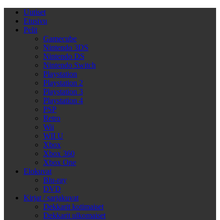
Uutiset
Etusivu
Pelit
Gamecube
Nintendo 3DS
Nintendo DS
Nintendo Switch
Playstation
Playstation 2
Playstation 3
Playstation 4
PSP
Retro
Wii
WII U
Xbox
Xbox 360
Xbox One
Elokuvat
Blu-ray
DVD
Kirjat / sarjakuvat
Dekkarit kotimaiset
Dekkarit ulkomaiset