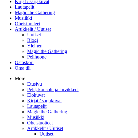
Kirjat / sarjakuvat
Lautapelit
Magic the Gathering
Musiikki
Oheistuotteet
Artikkelit / Uutiset
Uutiset
Blogi
Yleinen
Magic the Gathering
Pelihuone
Ostoskori
Oma tili
More
Etusivu
Pelit, konsolit ja tarvikkeet
Elokuvat
Kirjat / sarjakuvat
Lautapelit
Magic the Gathering
Musiikki
Oheistuotteet
Artikkelit / Uutiset
Uutiset