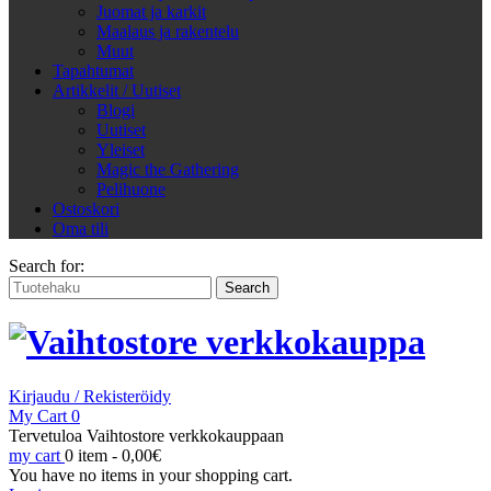
Juomat ja karkit
Maalaus ja rakentelu
Muut
Tapahtumat
Artikkelit / Uutiset
Blogi
Uutiset
Yleiset
Magic the Gathering
Pelihuone
Ostoskori
Oma tili
Search for:
Kirjaudu / Rekisteröidy
My Cart
0
Tervetuloa Vaihtostore verkkokauppaan
my cart
0 item -
0,00
€
You have no items in your shopping cart.