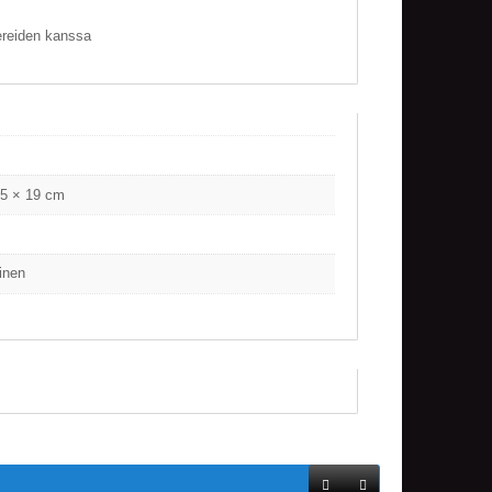
ereiden kanssa
.5 × 19 cm
inen