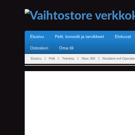
Etusivu
Pelit, konsolit ja tarvikkeet
Elokuvat
Ostoskori
Oma tili
Etusivu
Pelit
Toiminta
Xbox 360
Resident evil Operati