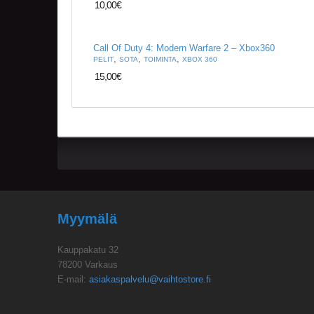
10,00
€
Call Of Duty 4: Modern Warfare 2 – Xbox360
,
,
,
PELIT
SOTA
TOIMINTA
XBOX 360
15,00
€
Myymälä
Kauppakatu 32
78200 Varkaus
E-mail:
asiakaspalvelu@vaihtostore.fi