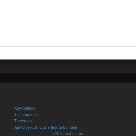
Käyttöehdot
Toimitusehdot
Tietosuoja
Ajo-Ohjeet Ja Ota Yhteyttä Lomake
©2018 Vaihtostore