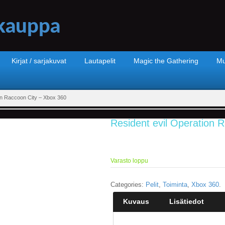
Kirjat / sarjakuvat
Lautapelit
Magic the Gathering
Mu
on Raccoon City – Xbox 360
Resident evil Operation 
Varasto loppu
Categories:
Pelit
,
Toiminta
,
Xbox 360
.
Kuvaus
Lisätiedot