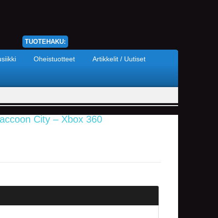
TUOTEHAKU:
siikki
Oheistuotteet
Artikkelit / Uutiset
Raccoon City – Xbox 360