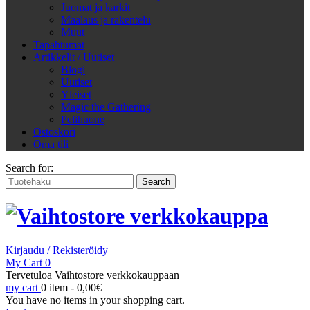
Juomat ja karkit
Maalaus ja rakentelu
Muut
Tapahtumat
Artikkelit / Uutiset
Blogi
Uutiset
Yleiset
Magic the Gathering
Pelihuone
Ostoskori
Oma tili
Search for:
Kirjaudu / Rekisteröidy
My Cart
0
Tervetuloa Vaihtostore verkkokauppaan
my cart
0 item -
0,00
€
You have no items in your shopping cart.