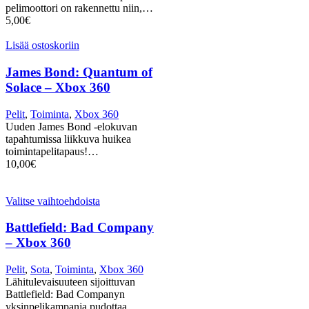
pelimoottori on rakennettu niin,…
5,00
€
Lisää ostoskoriin
James Bond: Quantum of
Solace – Xbox 360
Pelit
,
Toiminta
,
Xbox 360
Uuden James Bond -elokuvan
tapahtumissa liikkuva huikea
toimintapelitapaus!…
10,00
€
Valitse vaihtoehdoista
Battlefield: Bad Company
– Xbox 360
Pelit
,
Sota
,
Toiminta
,
Xbox 360
Lähitulevaisuuteen sijoittuvan
Battlefield: Bad Companyn
yksinpelikampanja pudottaa