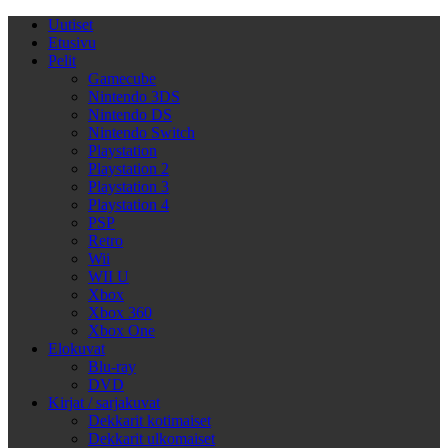
Uutiset
Etusivu
Pelit
Gamecube
Nintendo 3DS
Nintendo DS
Nintendo Switch
Playstation
Playstation 2
Playstation 3
Playstation 4
PSP
Retro
Wii
WII U
Xbox
Xbox 360
Xbox One
Elokuvat
Blu-ray
DVD
Kirjat / sarjakuvat
Dekkarit kotimaiset
Dekkarit ulkomaiset