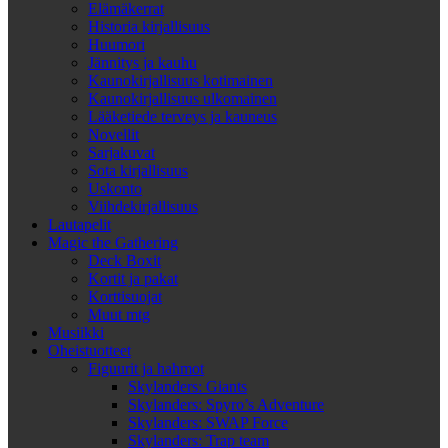
Elämäkerrat
Historia kirjallisuus
Huumori
Jännitys ja kauhu
Kaunokirjallisuus kotimainen
Kaunokirjallisuus ulkomainen
Lääketiede terveys ja kauneus
Novellit
Sarjakuvat
Sota kirjallisuus
Uskonto
Viihdekirjallisuus
Lautapelit
Magic the Gathering
Deck Boxit
Kortit ja pakat
Korttisuojat
Muut mtg
Musiikki
Oheistuotteet
Figuurit ja hahmot
Skylanders: Giants
Skylanders: Spyro’s Adventure
Skylanders: SWAP Force
Skylanders: Trap team