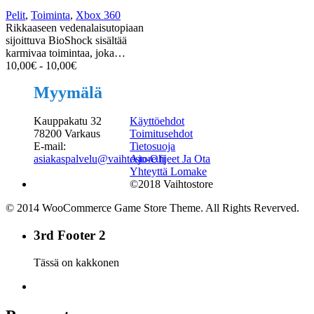
Pelit
,
Toiminta
,
Xbox 360
Rikkaaseen vedenalaisutopiaan
sijoittuva BioShock sisältää
karmivaa toimintaa, joka…
10,00
€
-
10,00
€
Myymälä
Kauppakatu 32
Käyttöehdot
78200 Varkaus
Toimitusehdot
E-mail:
Tietosuoja
asiakaspalvelu@vaihtostore.fi
Ajo-Ohjeet Ja Ota
Yhteyttä Lomake
©2018 Vaihtostore
© 2014 WooCommerce Game Store Theme. All Rights Reverved.
3rd Footer 2
Tässä on kakkonen