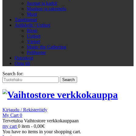
Juomat ja karkit
Maalaus ja rakentelu
Muut
Tapahtumat
Artikkelit / Uutiset
Blogi
Uutiset
Yleiset
Magic the Gathering
Pelihuone
Ostoskori
Oma tili
Search for:
Kirjaudu / Rekisteröidy
My Cart
0
Tervetuloa Vaihtostore verkkokauppaan
my cart
0 item -
0,00
€
You have no items in your shopping cart.