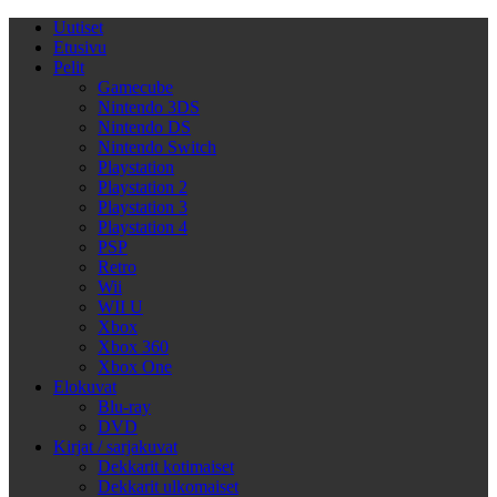
Uutiset
Etusivu
Pelit
Gamecube
Nintendo 3DS
Nintendo DS
Nintendo Switch
Playstation
Playstation 2
Playstation 3
Playstation 4
PSP
Retro
Wii
WII U
Xbox
Xbox 360
Xbox One
Elokuvat
Blu-ray
DVD
Kirjat / sarjakuvat
Dekkarit kotimaiset
Dekkarit ulkomaiset