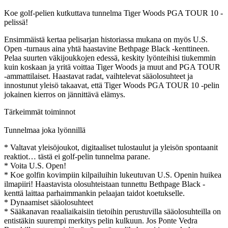
Koe golf-pelien kutkuttava tunnelma Tiger Woods PGA TOUR 10 -
pelissä!
Ensimmäistä kertaa pelisarjan historiassa mukana on myös U.S.
Open -turnaus aina yhtä haastavine Bethpage Black -kenttineen.
Pelaa suurten väkijoukkojen edessä, keskity lyönteihisi tiukemmin
kuin koskaan ja yritä voittaa Tiger Woods ja muut and PGA TOUR
-ammattilaiset. Haastavat radat, vaihtelevat sääolosuhteet ja
innostunut yleisö takaavat, että Tiger Woods PGA TOUR 10 -pelin
jokainen kierros on jännittävä elämys.
Tärkeimmät toiminnot
Tunnelmaa joka lyönnillä
* Valtavat yleisöjoukot, digitaaliset tulostaulut ja yleisön spontaanit
reaktiot… tästä ei golf-pelin tunnelma parane.
* Voita U.S. Open!
* Koe golfin kovimpiin kilpailuihin lukeutuvan U.S. Openin huikea
ilmapiiri! Haastavista olosuhteistaan tunnettu Bethpage Black -
kenttä laittaa parhaimmankin pelaajan taidot koetukselle.
* Dynaamiset sääolosuhteet
* Sääkanavan reaaliaikaisiin tietoihin perustuvilla sääolosuhteilla on
entistäkin suurempi merkitys pelin kulkuun. Jos Ponte Vedra