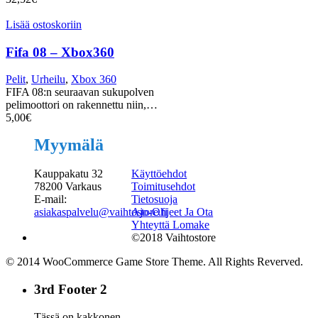
Lisää ostoskoriin
Fifa 08 – Xbox360
Pelit
,
Urheilu
,
Xbox 360
FIFA 08:n seuraavan sukupolven
pelimoottori on rakennettu niin,…
5,00
€
Myymälä
Kauppakatu 32
Käyttöehdot
78200 Varkaus
Toimitusehdot
E-mail:
Tietosuoja
asiakaspalvelu@vaihtostore.fi
Ajo-Ohjeet Ja Ota
Yhteyttä Lomake
©2018 Vaihtostore
© 2014 WooCommerce Game Store Theme. All Rights Reverved.
3rd Footer 2
Tässä on kakkonen