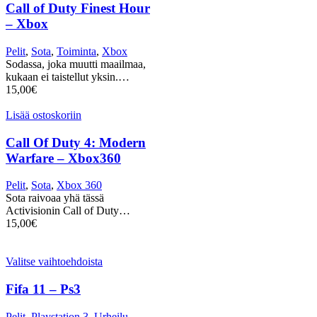
Call of Duty Finest Hour
– Xbox
Pelit
,
Sota
,
Toiminta
,
Xbox
Sodassa, joka muutti maailmaa,
kukaan ei taistellut yksin.…
15,00
€
Lisää ostoskoriin
Call Of Duty 4: Modern
Warfare – Xbox360
Pelit
,
Sota
,
Xbox 360
Sota raivoaa yhä tässä
Activisionin Call of Duty…
15,00
€
Valitse vaihtoehdoista
Fifa 11 – Ps3
Pelit
,
Playstation 3
,
Urheilu