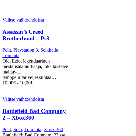
Valitse vaihtoehdoista
Assassin`s Creed
Brotherhood – Ps3
Pelit
,
Playstation 3
,
Seikkailu
,
Toiminta
Olet Ezio, legendaarinen
mestarisalamurhaaja, joka taistelee
mahtavaa
temppeliritariveljeskuntaa…
10,00
€
-
10,00
€
Valitse vaihtoehdoista
Battlefield Bad Company
2 – Xbox360
Pelit
,
Sota
,
Toiminta
,
Xbox 360
Battlefield: Bad Company 2?:ssa