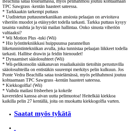
Beachilla sataa tosielämässä, myös pelihahmosi joutuu kohtaamaan
TPC Sawgrass -kentän haasteet sateessa.
* Tarkkaakin tarkempi puttaus
* Uudistetun puttausmekaniikan ansiosta pelaajan on arvioitava
viheriön muodot ja etäisyydet todella tarkasti. Tarkka puttaus kysyy
tasaista vauhtia ja hyvää mailan hallintaa. Onko sinusta viheriön
valtiaaksi?
* Wii Motion Plus -tuki (Wii)
* Hio lyöntitekniikkasi huippuunsa parannellun
liiketunnistintekniikan avulla, joka tunnistaa pelaajan liikkeet todella
tarkasti. Hallitse drawin ja feidin hienoudet!
* Dynaamiset sääolosuhteet (Wii)
* Wii-pelikonsolin sääkanavan reaaliaikaisiin tietoihin perustuvilla
sääolosuhteilla on entistäkin suurempi merkitys pelin kulkuun. Jos
Ponte Vedra Beachilla sataa tosielämässä, myös pelihahmosi joutuu
kohtaamaan TPC Sawgrass -kentän haasteet sateessa.
* Kiekkogolfia! (Wii)
* Vaihda mailasi frisbeehen ja kokeile
kavereidesi kanssa aivan uutta pelimuotoa! Heitelkää kiekkoa
kaikilla pelin 27 kentällä, joita on muokattu kiekkogolfia varten.
Saatat myös tykätä