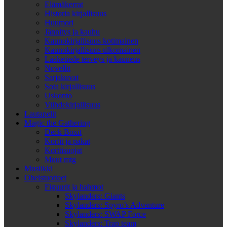
Elämäkerrat
Historia kirjallisuus
Huumori
Jännitys ja kauhu
Kaunokirjallisuus kotimainen
Kaunokirjallisuus ulkomainen
Lääketiede terveys ja kauneus
Novellit
Sarjakuvat
Sota kirjallisuus
Uskonto
Viihdekirjallisuus
Lautapelit
Magic the Gathering
Deck Boxit
Kortit ja pakat
Korttisuojat
Muut mtg
Musiikki
Oheistuotteet
Figuurit ja hahmot
Skylanders: Giants
Skylanders: Spyro’s Adventure
Skylanders: SWAP Force
Skylanders: Trap team