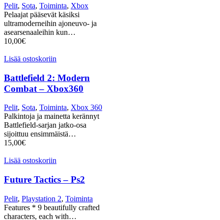
Pelit
,
Sota
,
Toiminta
,
Xbox
Pelaajat pääsevät käsiksi
ultramoderneihin ajoneuvo- ja
asearsenaaleihin kun…
10,00
€
Lisää ostoskoriin
Battlefield 2: Modern
Combat – Xbox360
Pelit
,
Sota
,
Toiminta
,
Xbox 360
Palkintoja ja mainetta kerännyt
Battlefield-sarjan jatko-osa
sijoittuu ensimmäistä…
15,00
€
Lisää ostoskoriin
Future Tactics – Ps2
Pelit
,
Playstation 2
,
Toiminta
Features * 9 beautifully crafted
characters, each with…