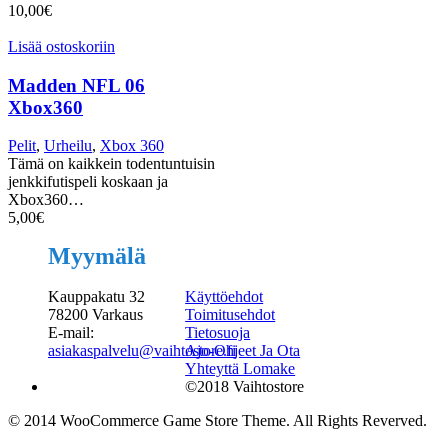
10,00
€
Lisää ostoskoriin
Madden NFL 06
Xbox360
Pelit
,
Urheilu
,
Xbox 360
Tämä on kaikkein todentuntuisin
jenkkifutispeli koskaan ja
Xbox360…
5,00
€
Myymälä
Kauppakatu 32
Käyttöehdot
78200 Varkaus
Toimitusehdot
E-mail:
Tietosuoja
asiakaspalvelu@vaihtostore.fi
Ajo-Ohjeet Ja Ota
Yhteyttä Lomake
©2018 Vaihtostore
© 2014 WooCommerce Game Store Theme. All Rights Reverved.