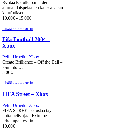
Ryntää kadulle parhaiden
ammattilaispelaajien kanssa ja koe
katufutiksen…
10,00
€
-
15,00
€
Lisää ostoskoriin
Fifa Football 2004 –
Xbox
Pelit
,
Urheilu
,
Xbox
Create Brilliance – Off the Ball –
toiminto,…
5,00
€
Lisää ostoskoriin
FIFA Street – Xbox
Pelit
,
Urheilu
,
Xbox
FIFA STREET edustaa täysin
uutta pelisarjaa. Extreme
urheilupelityyliin…
10,00
€