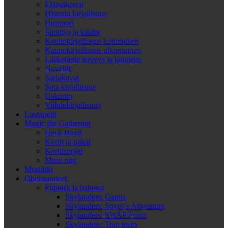
Elämäkerrat
Historia kirjallisuus
Huumori
Jännitys ja kauhu
Kaunokirjallisuus kotimainen
Kaunokirjallisuus ulkomainen
Lääketiede terveys ja kauneus
Novellit
Sarjakuvat
Sota kirjallisuus
Uskonto
Viihdekirjallisuus
Lautapelit
Magic the Gathering
Deck Boxit
Kortit ja pakat
Korttisuojat
Muut mtg
Musiikki
Oheistuotteet
Figuurit ja hahmot
Skylanders: Giants
Skylanders: Spyro’s Adventure
Skylanders: SWAP Force
Skylanders: Trap team