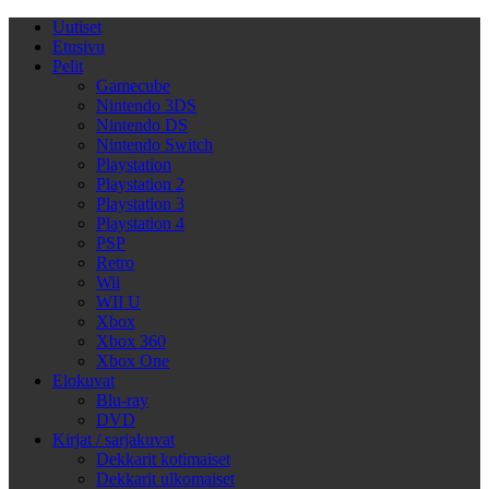
Uutiset
Etusivu
Pelit
Gamecube
Nintendo 3DS
Nintendo DS
Nintendo Switch
Playstation
Playstation 2
Playstation 3
Playstation 4
PSP
Retro
Wii
WII U
Xbox
Xbox 360
Xbox One
Elokuvat
Blu-ray
DVD
Kirjat / sarjakuvat
Dekkarit kotimaiset
Dekkarit ulkomaiset