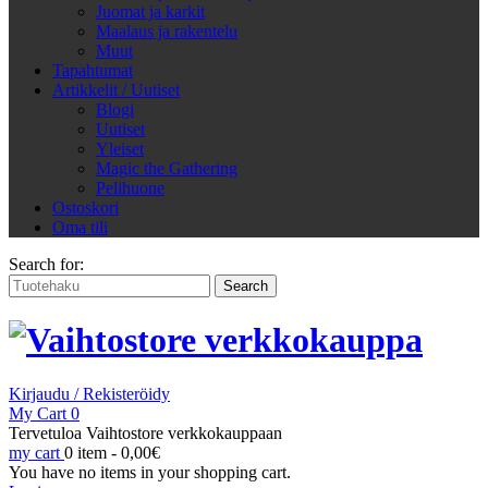
Juomat ja karkit
Maalaus ja rakentelu
Muut
Tapahtumat
Artikkelit / Uutiset
Blogi
Uutiset
Yleiset
Magic the Gathering
Pelihuone
Ostoskori
Oma tili
Search for:
Kirjaudu / Rekisteröidy
My Cart
0
Tervetuloa Vaihtostore verkkokauppaan
my cart
0 item -
0,00
€
You have no items in your shopping cart.