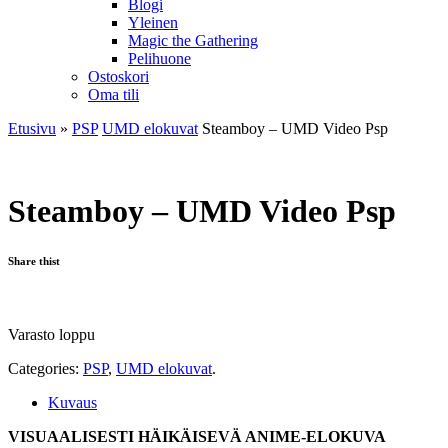
Blogi
Yleinen
Magic the Gathering
Pelihuone
Ostoskori
Oma tili
Etusivu
»
PSP
UMD elokuvat
Steamboy – UMD Video Psp
Steamboy – UMD Video Psp
Share thist
Varasto loppu
Categories:
PSP
,
UMD elokuvat
.
Kuvaus
VISUAALISESTI HÄIKÄISEVÄ ANIME-ELOKUVA