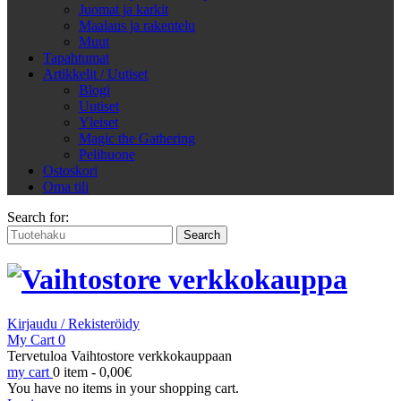
Juomat ja karkit
Maalaus ja rakentelu
Muut
Tapahtumat
Artikkelit / Uutiset
Blogi
Uutiset
Yleiset
Magic the Gathering
Pelihuone
Ostoskori
Oma tili
Search for:
Kirjaudu / Rekisteröidy
My Cart
0
Tervetuloa Vaihtostore verkkokauppaan
my cart
0 item -
0,00
€
You have no items in your shopping cart.