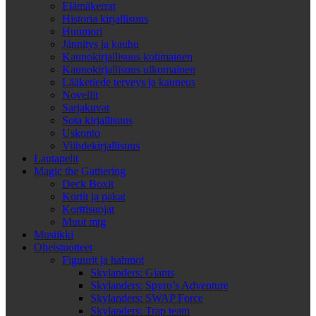
Elämäkerrat
Historia kirjallisuus
Huumori
Jännitys ja kauhu
Kaunokirjallisuus kotimainen
Kaunokirjallisuus ulkomainen
Lääketiede terveys ja kauneus
Novellit
Sarjakuvat
Sota kirjallisuus
Uskonto
Viihdekirjallisuus
Lautapelit
Magic the Gathering
Deck Boxit
Kortit ja pakat
Korttisuojat
Muut mtg
Musiikki
Oheistuotteet
Figuurit ja hahmot
Skylanders: Giants
Skylanders: Spyro’s Adventure
Skylanders: SWAP Force
Skylanders: Trap team