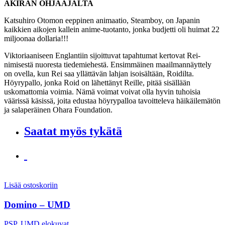
AKIRAN OHJAAJALTA
Katsuhiro Otomon eeppinen animaatio, Steamboy, on Japanin
kaikkien aikojen kallein anime-tuotanto, jonka budjetti oli huimat 22
miljoonaa dollaria!!!
Viktoriaaniseen Englantiin sijoittuvat tapahtumat kertovat Rei-
nimisestä nuoresta tiedemiehestä. Ensimmäinen maailmannäyttely
on ovella, kun Rei saa yllättävän lahjan isoisältään, Roidilta.
Höyrypallo, jonka Roid on lähettänyt Reille, pitää sisällään
uskomattomia voimia. Nämä voimat voivat olla hyvin tuhoisia
väärissä käsissä, joita edustaa höyrypalloa tavoitteleva häikäilemätön
ja salaperäinen Ohara Foundation.
Saatat myös tykätä
Lisää ostoskoriin
Domino – UMD
PSP
,
UMD elokuvat