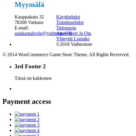
Myymälä
Kauppakatu 32
Käyttöehdot
78200 Varkaus
Toimitusehdot
E-mail:
Tietosuoja
asiakaspalvelu@vaihtostore.fi
Ajo-Ohjeet Ja Ota
Yhteyttä Lomake
©2018 Vaihtostore
© 2014 WooCommerce Game Store Theme. All Rights Reverved.
3rd Footer 2
Tässä on kakkonen
Payment access