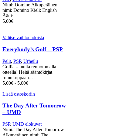
Nimi: Domino Alkuperäinen
nimi: Domino Kieli: English
Ääni:…
5,00
€
Valitse vaihtoehdoista
Everybody’s Golf – PSP
Pelit
,
PSP
,
Urheilu
Golfia – mutta rennommalla
otteella! Heitä sääntökirjat
romukoppaan.…
5,00
€
-
5,00
€
Lisää ostoskoriin
The Day After Tomorrow
– UMD
PSP
,
UMD elokuvat
Nimi: The Day After Tomorrow
Alkuperäinen nimi: The…