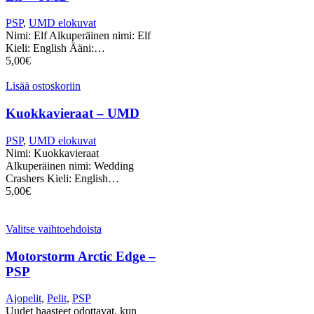
PSP
,
UMD elokuvat
Nimi: Elf Alkuperäinen nimi: Elf
Kieli: English Ääni:…
5,00
€
Lisää ostoskoriin
Kuokkavieraat – UMD
PSP
,
UMD elokuvat
Nimi: Kuokkavieraat
Alkuperäinen nimi: Wedding
Crashers Kieli: English…
5,00
€
Valitse vaihtoehdoista
Motorstorm Arctic Edge –
PSP
Ajopelit
,
Pelit
,
PSP
Uudet haasteet odottavat, kun