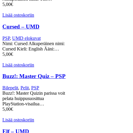
5,00
€
Lisää ostoskoriin
Cursed – UMD
PSP
,
UMD elokuvat
Nimi: Cursed Alkuperäinen nimi:
Cursed Kieli: English Ääni:…
5,00
€
Lisää ostoskoriin
Buzz!: Master Quiz – PSP
Bilepelit
,
Pelit
,
PSP
Buzz!: Master Quizin parissa voit
pelata huippusuosittua
PlayStation-visailua…
5,00
€
Lisää ostoskoriin
Elf – UMD