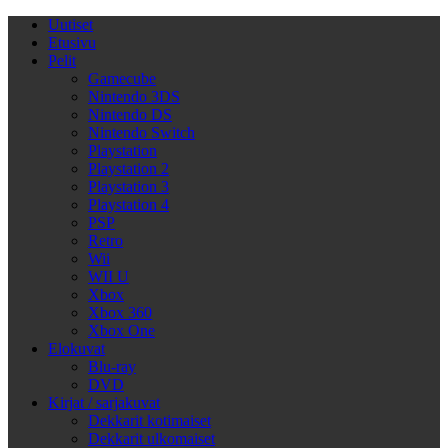
Uutiset
Etusivu
Pelit
Gamecube
Nintendo 3DS
Nintendo DS
Nintendo Switch
Playstation
Playstation 2
Playstation 3
Playstation 4
PSP
Retro
Wii
WII U
Xbox
Xbox 360
Xbox One
Elokuvat
Blu-ray
DVD
Kirjat / sarjakuvat
Dekkarit kotimaiset
Dekkarit ulkomaiset