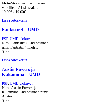
MotorStorm-festivaali pääsee
valloilleen Alaskassa!…
10,00
€
-
10,00
€
Lisää ostoskoriin
Fantastic 4 – UMD
PSP
,
UMD elokuvat
Nimi: Fantastic 4 Alkuperäinen
nimi: Fantastic 4 Kieli:…
5,00
€
Lisää ostoskoriin
Austin Powers ja
Kultamuna – UMD
PSP
,
UMD elokuvat
Nimi: Austin Powers ja
Kultamuna Alkuperäinen nimi:
Austin…
5,00
€