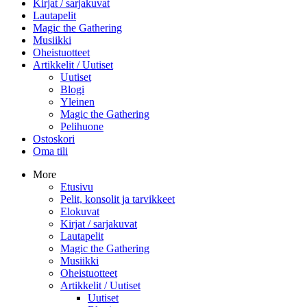
Kirjat / sarjakuvat
Lautapelit
Magic the Gathering
Musiikki
Oheistuotteet
Artikkelit / Uutiset
Uutiset
Blogi
Yleinen
Magic the Gathering
Pelihuone
Ostoskori
Oma tili
More
Etusivu
Pelit, konsolit ja tarvikkeet
Elokuvat
Kirjat / sarjakuvat
Lautapelit
Magic the Gathering
Musiikki
Oheistuotteet
Artikkelit / Uutiset
Uutiset