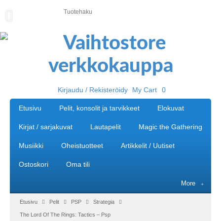
U
U
T
I
S
E
T
Kirjaudu / Rekisteröidy
My Cart
0
E
Etusivu
Pelit, konsolit ja tarvikkeet
Elokuvat
T
U
Kirjat / sarjakuvat
Lautapelit
Magic the Gathering
S
I
Musiikki
Oheistuotteet
Artikkelit / Uutiset
V
U
Ostoskori
Oma tili
P
More
E
L
Etusivu
Pelit
PSP
Strategia
I
The Lord Of The Rings: Tactics – Psp
T