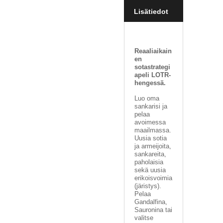
V
Lisätiedot
A
T
L
Reaaliaikain
A
en
U
sotastrategi
T
apeli LOTR-
A
hengessä.
P
E
Luo oma
sankarisi ja
L
pelaa
I
avoimessa
T
maailmassa.
Uusia sotia
M
ja armeijoita,
sankareita,
A
paholaisia
G
sekä uusia
I
erikoisvoimia
C
(järistys).
T
Pelaa
H
Gandalfina,
E
Sauronina tai
G
valitse