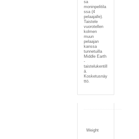
U
sa
moninpelitila
O
ssa (4
T
pelaajalle).
T
Taistele
E
vuorotellen
E
kolmen
T
muun
pelaajan
kanssa
T
tunnetuilla
A
Middle Earth
P
-
A
taistelukentill
H
ä.
Kosketusnäy
T
ttö.
U
M
A
T
A
0
R
.
T
0
I
Weight
9
K
0