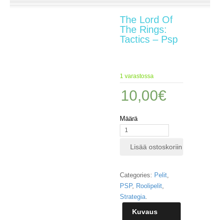
E
The Lord Of
L
The Rings:
O
Tactics – Psp
K
U
V
A
1 varastossa
T
10,00
€
K
I
R
Määrä
J
A
T
Lisää ostoskoriin
/
S
A
Categories:
Pelit
,
R
PSP
,
Roolipelit
,
J
Strategia
.
A
K
Kuvaus
U