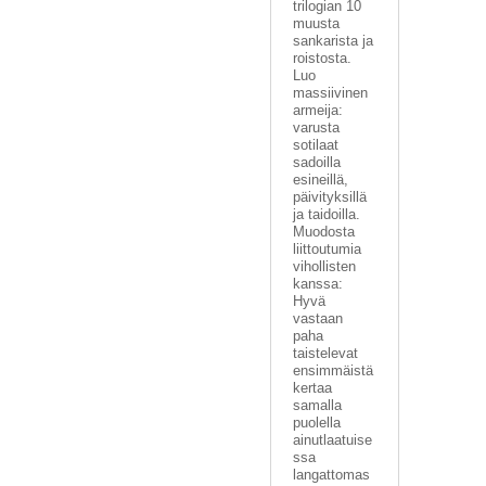
trilogian 10
A
muusta
T
sankarista ja
H
roistosta.
E
Luo
R
massiivinen
I
armeija:
N
varusta
G
sotilaat
sadoilla
esineillä,
M
päivityksillä
U
ja taidoilla.
S
Muodosta
liittoutumia
I
vihollisten
I
kanssa:
K
Hyvä
K
vastaan
I
paha
taistelevat
ensimmäistä
O
kertaa
H
samalla
E
puolella
I
ainutlaatuise
S
ssa
T
langattomas