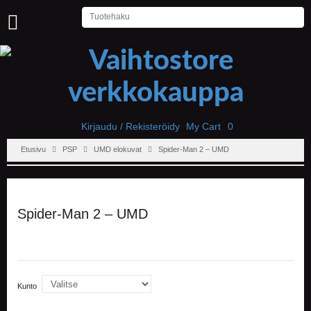
U
U
T
I
S
E
T
Kirjaudu / Rekisteröidy
My Cart
0
Etusivu
PSP
UMD elokuvat
Spider-Man 2 – UMD
E
T
U
S
I
Spider-Man 2 – UMD
V
U
P
E
L
Kunto
I
T