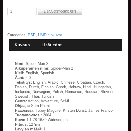
E
LISÄÄ OSTOSKORIIN
L
O
K
U
Categories:
PSP
,
UMD elokuvat
.
V
A
Kuvaus
Lisätiedot
T
K
Nimi:
Spider-Man 2
I
Alkuperäinen nimi:
Spider-Man 2
R
Kieli:
English, Spanish
J
Ääni:
2.0
A
Tekstitys:
English, Arabic, Chinese, Croatian, Czech,
T
Danish, Dutch, Finnish, Greek, Hebrew, Hindi, Hungarian,
/
Icelandic, Norwegian, Polish, Romanian, Russian, Slovene,
Swedish, Thai, Turkish
S
Genre:
Action, Adventure, Sci-fi
A
Ohjaaja:
Sam Raimi
R
Pääosissa:
Tobey Maguire, Kirsten Dunst, James Franco
J
Tuotantovuosi:
2004
A
Kuva:
1:1.78 16×9 Widescreen
K
Pituus:
127min
U
Levyjen määrä:
1