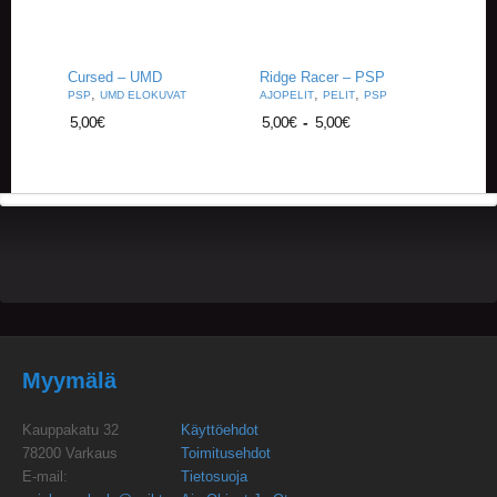
U
O
T
T
Cursed – UMD
Ridge Racer – PSP
E
,
,
,
PSP
UMD ELOKUVAT
AJOPELIT
PELIT
PSP
E
5,00
€
5,00
€
-
5,00
€
T
T
A
P
A
H
T
U
M
A
T
Myymälä
A
R
Kauppakatu 32
Käyttöehdot
T
78200 Varkaus
Toimitusehdot
I
E-mail:
Tietosuoja
K