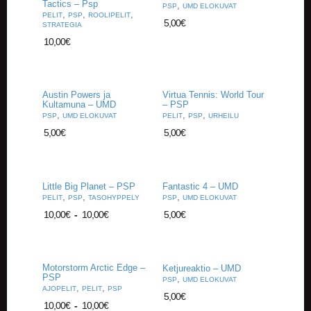
Tactics – Psp
A
,
PSP
UMD ELOKUVAT
,
,
,
PELIT
PSP
ROOLIPELIT
T
5,00
€
STRATEGIA
H
10,00
€
E
R
I
N
G
Austin Powers ja
Virtua Tennis: World Tour
Kultamuna – UMD
– PSP
,
,
,
PSP
UMD ELOKUVAT
PELIT
PSP
URHEILU
M
5,00
€
5,00
€
U
S
I
I
K
Little Big Planet – PSP
Fantastic 4 – UMD
,
,
,
K
PELIT
PSP
TASOHYPPELY
PSP
UMD ELOKUVAT
I
10,00
€
-
10,00
€
5,00
€
O
H
E
Motorstorm Arctic Edge –
Ketjureaktio – UMD
I
PSP
,
PSP
UMD ELOKUVAT
,
,
S
AJOPELIT
PELIT
PSP
5,00
€
T
10,00
€
-
10,00
€