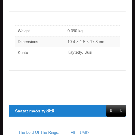
V
A
T
L
Weight
0.090 kg
A
U
Dimensions
10.4 × 1.5 × 17.8 cm
T
A
Käytetty, Uusi
Kunto
P
E
L
I
T
M
A
G
I
C
Saatat myös tykätä
T
H
E
G
The Lord Of The Rings:
Elf – UMD