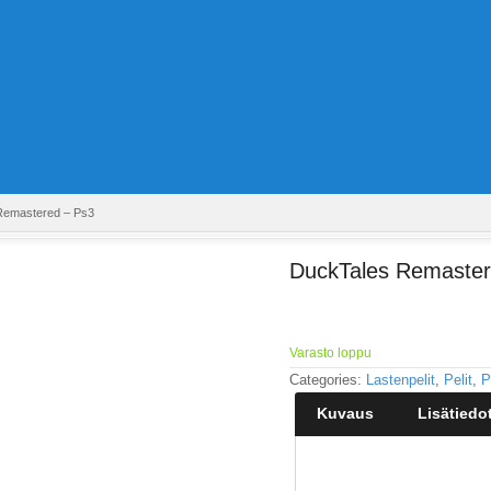
Remastered – Ps3
DuckTales Remaster
Varasto loppu
Categories:
Lastenpelit
,
Pelit
,
P
Kuvaus
Lisätiedo