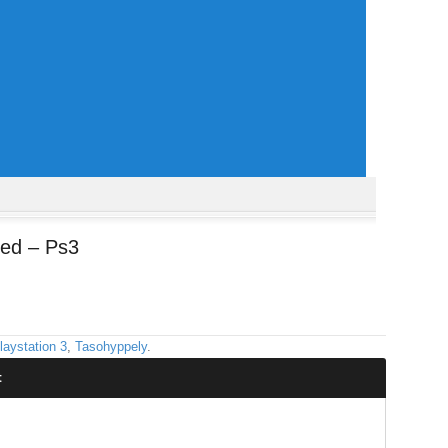
ed – Ps3
laystation 3
,
Tasohyppely
.
t