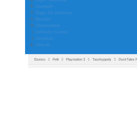
Lautapelit
Magic the Gathering
Musiikki
Oheistuotteet
Artikkelit / Uutiset
Ostoskori
Oma tili
Etusivu
Pelit
Playstation 3
Tasohyppely
DuckTales 