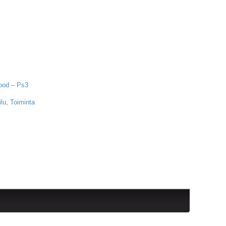
ood – Ps3
ilu
,
Toiminta