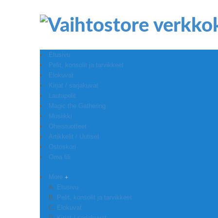
Etusivu
Pelit, konsolit ja tarvikkeet
Elokuvat
Kirjat / sarjakuvat
Lautapelit
Magic the Gathering
Musiikki
Oheistuotteet
Artikkelit / Uutiset
Ostoskori
Oma tili
More
Etusivu
Pelit, konsolit ja tarvikkeet
Elokuvat
Kirjat / sarjakuvat