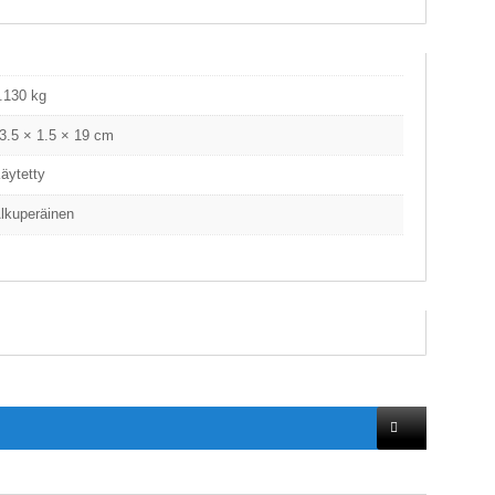
.130 kg
3.5 × 1.5 × 19 cm
äytetty
lkuperäinen