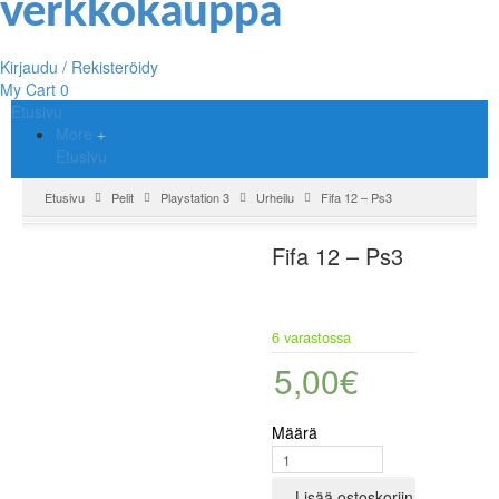
Kirjaudu / Rekisteröidy
My Cart
0
Etusivu
More
Etusivu
Etusivu
Pelit
Playstation 3
Urheilu
Fifa 12 – Ps3
Fifa 12 – Ps3
6 varastossa
5,00
€
Määrä
Lisää ostoskoriin