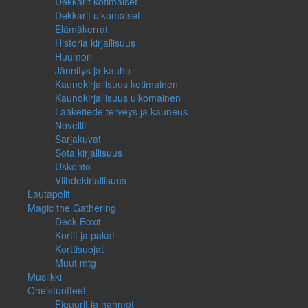
Dekkarit kotimaiset
Dekkarit ulkomaiset
Elämäkerrat
Historia kirjallisuus
Huumori
Jännitys ja kauhu
Kaunokirjallisuus kotimainen
Kaunokirjallisuus ulkomainen
Lääketiede terveys ja kauneus
Novellit
Sarjakuvat
Sota kirjallisuus
Uskonto
Viihdekirjallisuus
Lautapelit
Magic the Gathering
Deck Boxit
Kortit ja pakat
Korttisuojat
Muut mtg
Musiikki
Oheistuotteet
Figuurit ja hahmot