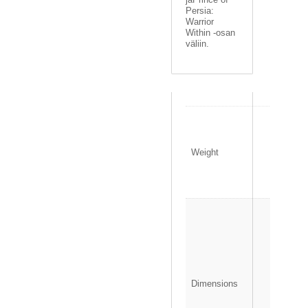
Persia:
Warrior
Within -osan
väliin.
0
.
1
Weight
4
0
k
g
1
3
.
5
×
1
Dimensions
.
5