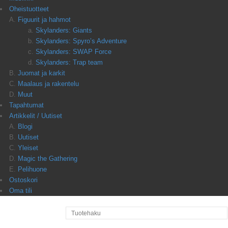
Oheistuotteet
Figuurit ja hahmot
Skylanders: Giants
Skylanders: Spyro’s Adventure
Skylanders: SWAP Force
Skylanders: Trap team
Juomat ja karkit
Maalaus ja rakentelu
Muut
Tapahtumat
Artikkelit / Uutiset
Blogi
Uutiset
Yleiset
Magic the Gathering
Pelihuone
Ostoskori
Oma tili