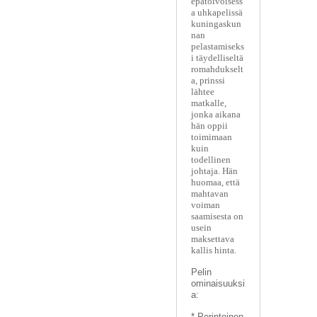
epätoivoisess
a uhkapelissä
kuningaskun
nan
pelastamiseks
i täydelliseltä
romahdukselt
a, prinssi
lähtee
matkalle,
jonka aikana
hän oppii
toimimaan
kuin
todellinen
johtaja. Hän
huomaa, että
mahtavan
voiman
saamisesta on
usein
maksettava
kallis hinta.
Pelin
ominaisuuksi
a:
* Perinteinen