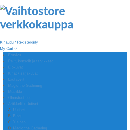
Kirjaudu / Rekisteröidy
My Cart
0
Etusivu
Pelit, konsolit ja tarvikkeet
Elokuvat
Kirjat / sarjakuvat
Lautapelit
Magic the Gathering
Musiikki
Oheistuotteet
Artikkelit / Uutiset
Uutiset
Blogi
Yleinen
Magic the Gathering