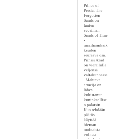
Prince of
Persia: The
Forgotten
Sands on
fanien
suosiman
Sands of Time
-
maailmankaik
keuden
seuraava osa.
Prinssi Azad
on vierailulla
veljensä
valtakunnassa
. Mahtava
armeija on
lähes
kukistanut
kuninkaallise
n palatsin.
Kun tehdään
päätös
käyttää
hieman
muinaista
voimaa