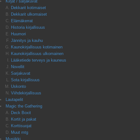
Kirjat / sarjakuvat
Dekkarit kotimaiset
Dekkarit ulkomaiset
Elämäkerrat
Historia kirjallisuus
Huumori
Jännitys ja kauhu
Kaunokirjallisuus kotimainen
Kaunokirjallisuus ulkomainen
Lääketiede terveys ja kauneus
Novellit
Sarjakuvat
Sota kirjallisuus
Uskonto
Viihdekirjallisuus
Lautapelit
Magic the Gathering
Deck Boxit
Kortit ja pakat
Korttisuojat
Muut mtg
Musiikki