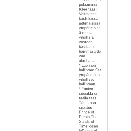
pelaaminen
tulee taas:
Valtavissa
taisteluissa
jättimäisissä
ympäristöiss
ä monia
vihollisia
vastaan
tarvitaan
hämmästyttä
vää
akrobatiaa.
* Luonnon
hallintaa: Ota
ympäristö ja
viholliset
hallintaan.
* Fanien
suosikki on
täällä taas:
Tämä osa
sijoittuu
Prince of
Persia The
Sands of
Time -osan
jaPrince of