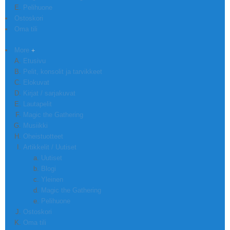
Pelihuone
Ostoskori
Oma tili
More
Etusivu
Pelit, konsolit ja tarvikkeet
Elokuvat
Kirjat / sarjakuvat
Lautapelit
Magic the Gathering
Musiikki
Oheistuotteet
Artikkelit / Uutiset
Uutiset
Blogi
Yleinen
Magic the Gathering
Pelihuone
Ostoskori
Oma tili