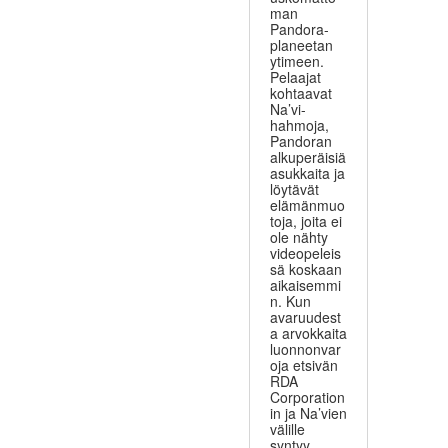
man
Pandora-
planeetan
ytimeen.
Pelaajat
kohtaavat
Na’vi-
hahmoja,
Pandoran
alkuperäisiä
asukkaita ja
löytävät
elämänmuo
toja, joita ei
ole nähty
videopeleis
sä koskaan
aikaisemmi
n. Kun
avaruudest
a arvokkaita
luonnonvar
oja etsivän
RDA
Corporation
in ja Na’vien
välille
syntyy