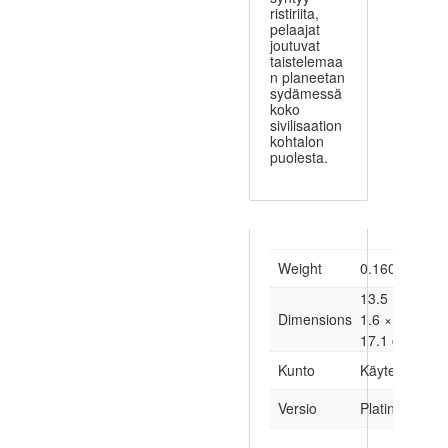
ristiriita,
pelaajat
joutuvat
taistelemaa
n planeetan
sydämessä
koko
sivilisaation
kohtalon
puolesta.
Weight
0.160 kg
13.5 ×
Dimensions
1.6 ×
17.1 cm
Kunto
Käytetty
Versio
Platinum