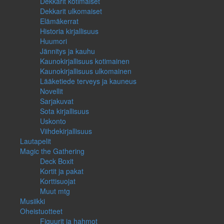
Dekkarit kotimaiset
Dekkarit ulkomaiset
Elämäkerrat
Historia kirjallisuus
Huumori
Jännitys ja kauhu
Kaunokirjallisuus kotimainen
Kaunokirjallisuus ulkomainen
Lääketiede terveys ja kauneus
Novellit
Sarjakuvat
Sota kirjallisuus
Uskonto
Viihdekirjallisuus
Lautapelit
Magic the Gathering
Deck Boxit
Kortit ja pakat
Korttisuojat
Muut mtg
Musiikki
Oheistuotteet
Figuurit ja hahmot