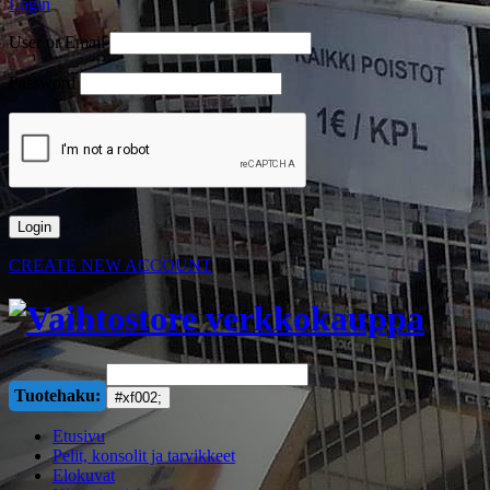
Login
User or Email
Password
CREATE NEW ACCOUNT
Tuotehaku:
Etusivu
Pelit, konsolit ja tarvikkeet
Elokuvat