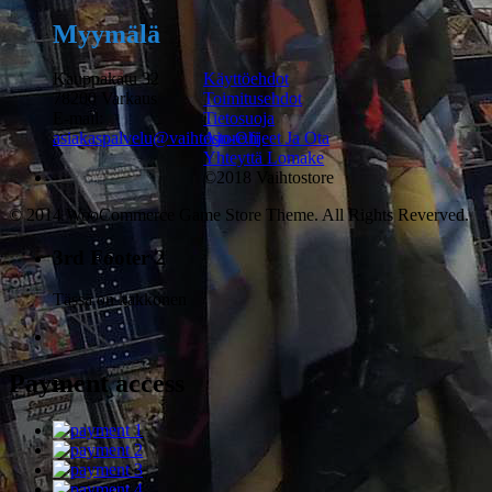
Myymälä
Kauppakatu 32
Käyttöehdot
78200 Varkaus
Toimitusehdot
E-mail:
Tietosuoja
asiakaspalvelu@vaihtostore.fi
Ajo-Ohjeet Ja Ota
Yhteyttä Lomake
©2018 Vaihtostore
© 2014 WooCommerce Game Store Theme. All Rights Reverved.
3rd Footer 2
Tässä on kakkonen
Payment access