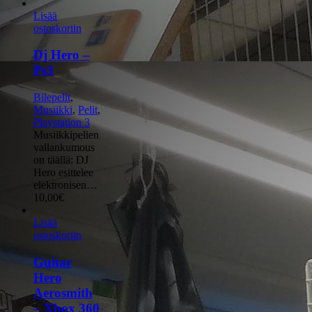
Lisää
ostoskoriin
Dj Hero –
Ps3
Bilepelit
,
Musiikki
,
Pelit
,
Playstation 3
Musiikkipelien
vallankumous
on täällä: DJ
Hero esittelee
elektronisen…
10,00
€
Lisää
ostoskoriin
Guitar
Hero
Aerosmith
– Xbox 360