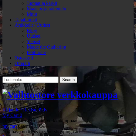
Juomat ja karkit
Maalaus ja rakentelu
Muut
Tapahtumat
Artikkelit / Uutiset
Blogi
Uutiset
Yleiset
Magic the Gathering
Pelihuone
Ostoskori
Oma tili
Search for:
Kirjaudu / Rekisteröidy
My Cart
0
Tervetuloa Vaihtostore verkkokauppaan
my cart
0 item -
0,00
€
You have no items in your shopping cart.