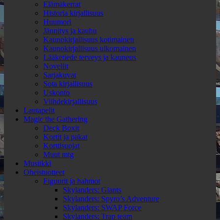
Elämäkerrat
Historia kirjallisuus
Huumori
Jännitys ja kauhu
Kaunokirjallisuus kotimainen
Kaunokirjallisuus ulkomainen
Lääketiede terveys ja kauneus
Novellit
Sarjakuvat
Sota kirjallisuus
Uskonto
Viihdekirjallisuus
Lautapelit
Magic the Gathering
Deck Boxit
Kortit ja pakat
Korttisuojat
Muut mtg
Musiikki
Oheistuotteet
Figuurit ja hahmot
Skylanders: Giants
Skylanders: Spyro’s Adventure
Skylanders: SWAP Force
Skylanders: Trap team