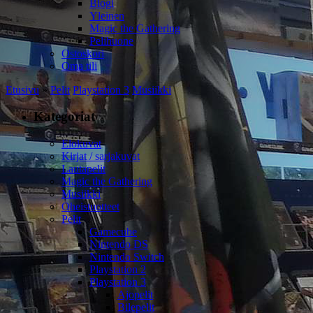
Blogi
Yleinen
Magic the Gathering
Pelihuone
Ostoskori
Oma tili
Etusivu
»
Pelit
Playstation 3
Musiikki
Kategoriat
Elokuvat
Kirjat / sarjakuvat
Lautapelit
Magic the Gathering
Musiikki
Oheistuotteet
Pelit
Gamecube
Nintendo DS
Nintendo Switch
Playstation 2
Playstation 3
Ajopelit
Bilepelit