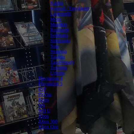
Kauhu
Konsoli / Tarvikkeet
Lastenpelit
Move
Musiikki
Roolipelit
Seikkailu
Simulaatio
Sota
Strategia
Taistelu
Tasohyppely
Toiminta
Urheilu
Playstation 4
Playstation 5
PSP
PSVita
Retro
Wii
WII U
Xbox
Xbox 360
Xbox One