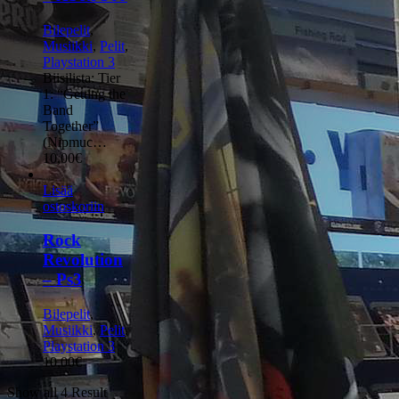
Bilepelit
,
Musiikki
,
Pelit
,
Playstation 3
Biisilista: Tier
1: “Getting the
Band
Together”
(Nipmuc…
10,00
€
Lisää
ostoskoriin
Rock
Revolution
– Ps3
Bilepelit
,
Musiikki
,
Pelit
,
Playstation 3
10,00
€
Show all 4 Result