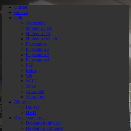
Uutiset
Etusivu
Pelit
Gamecube
Nintendo 3DS
Nintendo DS
Nintendo Switch
Playstation
Playstation 2
Playstation 3
Playstation 4
PSP
Retro
Wii
WII U
Xbox
Xbox 360
Xbox One
Elokuvat
Blu-ray
DVD
Kirjat / sarjakuvat
Dekkarit kotimaiset
Dekkarit ulkomaiset