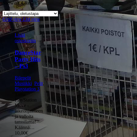
Show all 4 Result
Grid view
List view
Lisää
ostoskoriin
DanceStar
Party Hits
– Ps3
Bilepelit
,
Musiikki
,
Pelit
,
Playstation 3
Tartu
PlayStation
Move -
liikeohjaimeen
ja valloita
tanssilattia!
Käännä…
10,00
€