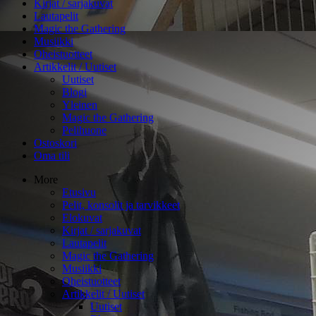
Kirjat / sarjakuvat
Lautapelit
Magic the Gathering
Musiikki
Oheistuotteet
Artikkelit / Uutiset
Uutiset
Blogi
Yleinen
Magic the Gathering
Pelihuone
Ostoskori
Oma tili
More
Etusivu
Pelit, konsolit ja tarvikkeet
Elokuvat
Kirjat / sarjakuvat
Lautapelit
Magic the Gathering
Musiikki
Oheistuotteet
Artikkelit / Uutiset
Uutiset