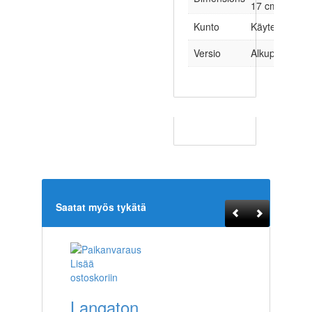
17 cm
Kunto
Käytetty
Versio
Alkuperäinen
Saatat myös tykätä
Lisää
ostoskoriin
Langaton