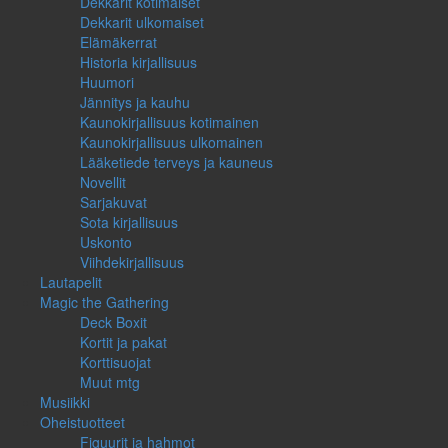
Dekkarit kotimaiset
Dekkarit ulkomaiset
Elämäkerrat
Historia kirjallisuus
Huumori
Jännitys ja kauhu
Kaunokirjallisuus kotimainen
Kaunokirjallisuus ulkomainen
Lääketiede terveys ja kauneus
Novellit
Sarjakuvat
Sota kirjallisuus
Uskonto
Viihdekirjallisuus
Lautapelit
Magic the Gathering
Deck Boxit
Kortit ja pakat
Korttisuojat
Muut mtg
Musiikki
Oheistuotteet
Figuurit ja hahmot