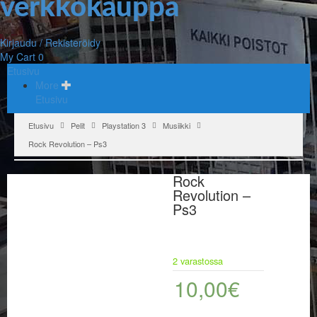
Kirjaudu / Rekisteröidy
My Cart
0
Etusivu
More
Etusivu
Etusivu
Pelit
Playstation 3
Musiikki
Rock Revolution – Ps3
Rock
Revolution –
Ps3
2 varastossa
10,00
€