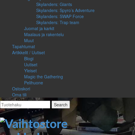
Skylanders: Giants
Skylanders: Spyro’s Adventure
Skylanders: SWAP Force
Skylanders: Trap team
Juomat ja karkit
Maalaus ja rakentelu
Muut
Tapahtumat
Artikkelit / Uutiset
Blogi
Uutiset
Yleiset
Magic the Gathering
Pelihuone
Ostoskori
Oma tili
Search
for: