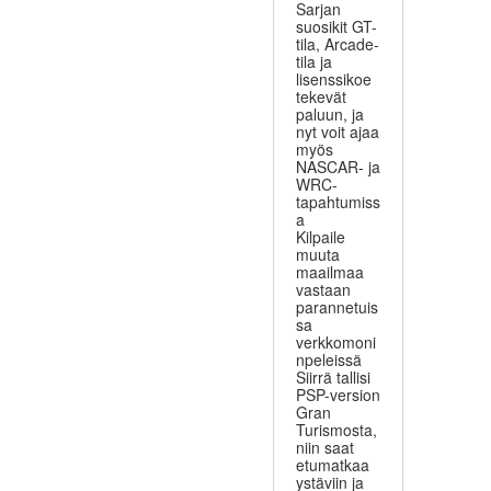
Sarjan
suosikit GT-
tila, Arcade-
tila ja
lisenssikoe
tekevät
paluun, ja
nyt voit ajaa
myös
NASCAR- ja
WRC-
tapahtumiss
a
Kilpaile
muuta
maailmaa
vastaan
parannetuis
sa
verkkomoni
npeleissä
Siirrä tallisi
PSP-version
Gran
Turismosta,
niin saat
etumatkaa
ystäviin ja