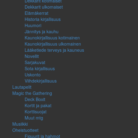
Dekkarit kotimaiset
Dekkarit ulkomaiset
Elämäkerrat
Historia kirjallisuus
Huumori
Jännitys ja kauhu
Kaunokirjallisuus kotimainen
Kaunokirjallisuus ulkomainen
Lääketiede terveys ja kauneus
Novellit
Sarjakuvat
Sota kirjallisuus
Uskonto
Viihdekirjallisuus
Lautapelit
Magic the Gathering
Deck Boxit
Kortit ja pakat
Korttisuojat
Muut mtg
Musiikki
Oheistuotteet
Figuurit ja hahmot