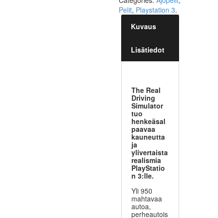
Categories:
Ajopelit
,
Pelit
,
Playstation 3
.
Kuvaus
Lisätiedot
The Real
Driving
Simulator
tuo
henkeäsal
paavaa
kauneutta
ja
ylivertaista
realismia
PlayStatio
n 3:lle.
Yli 950
mahtavaa
autoa,
perheautois