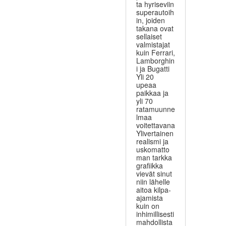
ta hyriseviin
superautoih
in, joiden
takana ovat
sellaiset
valmistajat
kuin Ferrari,
Lamborghin
i ja Bugatti
Yli 20
upeaa
paikkaa ja
yli 70
ratamuunne
lmaa
voitettavana
Ylivertainen
realismi ja
uskomatto
man tarkka
grafiikka
vievät sinut
niin lähelle
aitoa kilpa-
ajamista
kuin on
inhimillisesti
mahdollista