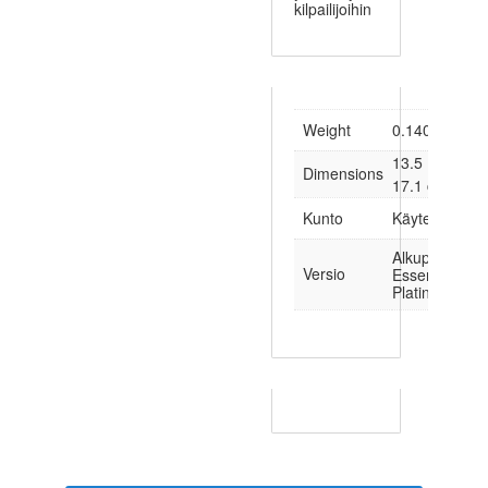
kilpailijoihin
Weight
0.140 kg
13.5 × 1.5 ×
Dimensions
17.1 cm
Kunto
Käytetty
Alkuperäinen,
Versio
Essentials,
Platinum