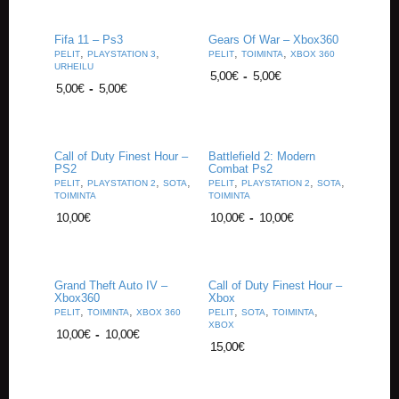
Fifa 11 – Ps3
Gears Of War – Xbox360
,
,
,
,
PELIT
PLAYSTATION 3
PELIT
TOIMINTA
XBOX 360
URHEILU
5,00
€
-
5,00
€
5,00
€
-
5,00
€
Call of Duty Finest Hour –
Battlefield 2: Modern
PS2
Combat Ps2
,
,
,
,
,
,
PELIT
PLAYSTATION 2
SOTA
PELIT
PLAYSTATION 2
SOTA
TOIMINTA
TOIMINTA
10,00
€
10,00
€
-
10,00
€
Grand Theft Auto IV –
Call of Duty Finest Hour –
Xbox360
Xbox
,
,
,
,
,
PELIT
TOIMINTA
XBOX 360
PELIT
SOTA
TOIMINTA
XBOX
10,00
€
-
10,00
€
15,00
€