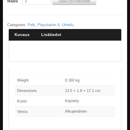
Määrä
LISÄÄ OSTOSKORIIN
Categories:
Pelit
,
Playstation 4
,
Urheilu
.
Kuvaus
Lisätiedot
Weight
0.160 kg
Dimensions
13.5 × 1.6 × 17.1 cm
Käytetty
Kunto
Alkuperäinen
Versio