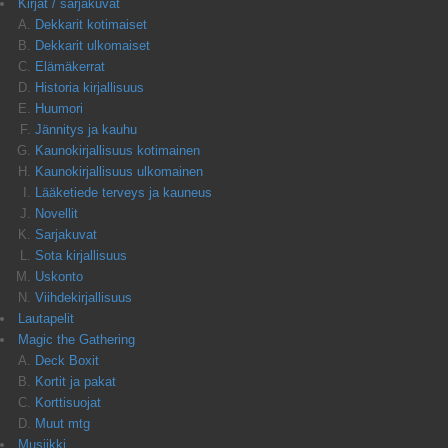
Kirjat / sarjakuvat
Dekkarit kotimaiset
Dekkarit ulkomaiset
Elämäkerrat
Historia kirjallisuus
Huumori
Jännitys ja kauhu
Kaunokirjallisuus kotimainen
Kaunokirjallisuus ulkomainen
Lääketiede terveys ja kauneus
Novellit
Sarjakuvat
Sota kirjallisuus
Uskonto
Viihdekirjallisuus
Lautapelit
Magic the Gathering
Deck Boxit
Kortit ja pakat
Korttisuojat
Muut mtg
Musiikki