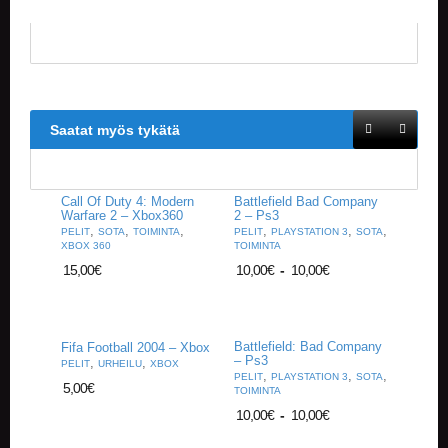
Saatat myös tykätä
Call Of Duty 4: Modern
Battlefield Bad Company
Warfare 2 – Xbox360
2 – Ps3
,
,
,
,
,
,
PELIT
SOTA
TOIMINTA
PELIT
PLAYSTATION 3
SOTA
XBOX 360
TOIMINTA
15,00
€
10,00
€
-
10,00
€
Battlefield: Bad Company
Fifa Football 2004 – Xbox
– Ps3
,
,
PELIT
URHEILU
XBOX
,
,
,
PELIT
PLAYSTATION 3
SOTA
5,00
€
TOIMINTA
10,00
€
-
10,00
€