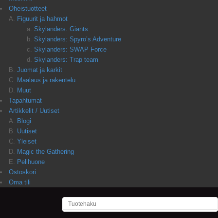
Oheistuotteet
Figuurit ja hahmot
Skylanders: Giants
Skylanders: Spyro’s Adventure
Skylanders: SWAP Force
Skylanders: Trap team
Juomat ja karkit
Maalaus ja rakentelu
Muut
Tapahtumat
Artikkelit / Uutiset
Blogi
Uutiset
Yleiset
Magic the Gathering
Pelihuone
Ostoskori
Oma tili