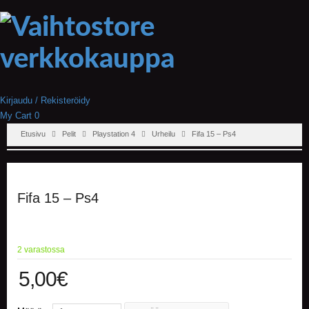
Kirjaudu / Rekisteröidy
My Cart
0
Etusivu
Pelit
Playstation 4
Urheilu
Fifa 15 – Ps4
Fifa 15 – Ps4
2 varastossa
5,00
€