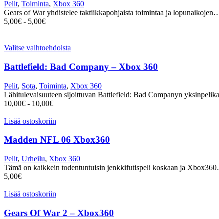
Pelit
,
Toiminta
,
Xbox 360
Gears of War yhdistelee taktiikkapohjaista toimintaa ja lopunaikojen
5,00
€
-
5,00
€
Valitse vaihtoehdoista
Battlefield: Bad Company – Xbox 360
Pelit
,
Sota
,
Toiminta
,
Xbox 360
Lähitulevaisuuteen sijoittuvan Battlefield: Bad Companyn yksinpeli
10,00
€
-
10,00
€
Lisää ostoskoriin
Madden NFL 06 Xbox360
Pelit
,
Urheilu
,
Xbox 360
Tämä on kaikkein todentuntuisin jenkkifutispeli koskaan ja Xbox36
5,00
€
Lisää ostoskoriin
Gears Of War 2 – Xbox360