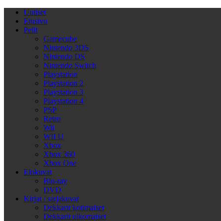
Uutiset
Etusivu
Pelit
Gamecube
Nintendo 3DS
Nintendo DS
Nintendo Switch
Playstation
Playstation 2
Playstation 3
Playstation 4
PSP
Retro
Wii
WII U
Xbox
Xbox 360
Xbox One
Elokuvat
Blu-ray
DVD
Kirjat / sarjakuvat
Dekkarit kotimaiset
Dekkarit ulkomaiset