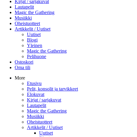
Kirjat / sarjakuvat
Lautapelit
Magic the Gathering
Musiikki
Oheistuotteet
Artikkelit / Uutiset
Uutiset
Blogi
Yleinen
Magic the Gathering
Pelihuone
Ostoskori
Oma tili
More
Etusivu
Pelit, konsolit ja tarvikkeet
Elokuvat
Kirjat / sarjakuvat
Lautapelit
Magic the Gathering
Musiikki
Oheistuotteet
Artikkelit / Uutiset
Uutiset