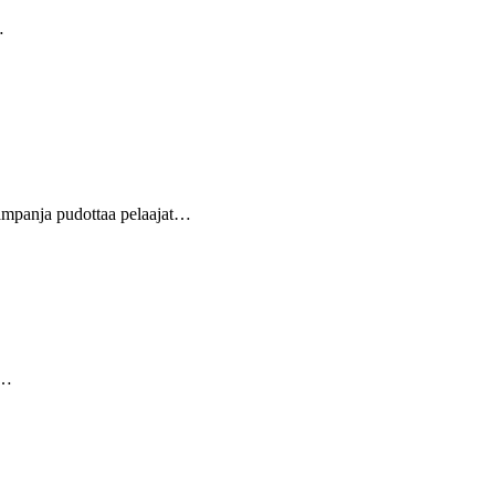
…
kampanja pudottaa pelaajat…
0…