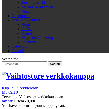
Juomat ja karkit
Maalaus ja rakentelu
Muut
Tapahtumat
Artikkelit / Uutiset
Blogi
Uutiset
Yleiset
Magic the Gathering
Pelihuone
Ostoskori
Oma tili
Search for:
Kirjaudu / Rekisteröidy
My Cart
0
Tervetuloa Vaihtostore verkkokauppaan
my cart
0 item -
0,00
€
You have no items in your shopping cart.