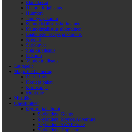
Elämäkerrat
Historia kirjallisuus
Huumori
Jännitys ja kauhu
Kaunokirjallisuus kotimainen
Kaunokirjallisuus ulkomainen
Lääketiede terveys ja kauneus
Novellit
Sarjakuvat
Sota kirjallisuus
Uskonto
Viihdekirjallisuus
Lautapelit
Magic the Gathering
Deck Boxit
Kortit ja pakat
Korttisuojat
Muut mtg
Musiikki
Oheistuotteet
Figuurit ja hahmot
Skylanders: Giants
Skylanders: Spyro’s Adventure
Skylanders: SWAP Force
Skylanders: Trap team