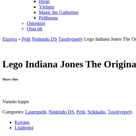
Blogi
Yleinen
Magic the Gathering
Pelihuone
Ostoskori
Oma tili
Etusivu
»
Pelit
Nintendo DS
Tasohyppely
Lego Indiana Jones The Or
Lego Indiana Jones The Origina
Share thist
Varasto loppu
Categories:
Lastenpelit
,
Nintendo DS
,
Pelit
,
Seikkailu
,
Tasohyppely
.
Kuvaus
Lisätiedot