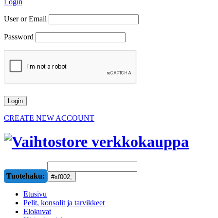
Login
User or Email
Password
CREATE NEW ACCOUNT
Tuotehaku:
Etusivu
Pelit, konsolit ja tarvikkeet
Elokuvat